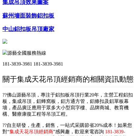
集成吊頂效果圖案
蘇州墻面裝飾鋁扣板
中山鋁扣板吊頂廠家
源藝全國服務熱線
181-3839-3981
181-3839-3981
關于集成天花吊頂經銷商的相關資訊動態
??佛山源藝吊頂，專注于鋁扣板吊頂行業20年，主營工程鋁扣
板，集成吊頂，鋁蜂窩板，鋁方通方管，鋁條扣及鋁單板幕
墻，產品廣泛應用于眾多大小型寫字樓、品牌商城、教育機
構、醫療康復工程等吊頂工程。
??自主研發，生產，銷售，一站式采購節省20%成本！如果您
對“
集成天花吊頂經銷商
”感興趣，歡迎來電咨詢
181-3839-