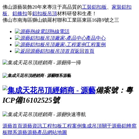
佛山源藝裝飾20年來專注于高品質的
工裝鋁扣板
、
家裝鋁扣
板
、
鋁條扣
等
鋁扣板吊頂
材料研發和生產！
佛山市南海區獅山鎮羅村聯和工業區東區16路9號之三
熱線電話
產品中心
工程案例
返回首頁
掃一掃
聯系源藝
備案號：粵
ICP備16102525號
快速導航
源藝首頁
源藝資訊
工程扣板
工程案例
集成吊頂
關于源藝
鋁蜂窩
板
聯系源藝
源藝產品
網站地圖