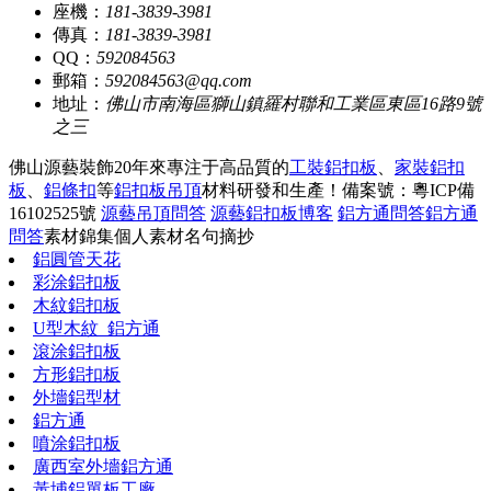
座機：
181-3839-3981
傳真：
181-3839-3981
QQ：
592084563
郵箱：
592084563@qq.com
地址：
佛山市南海區獅山鎮羅村聯和工業區東區16路9號
之三
佛山源藝裝飾20年來專注于高品質的
工裝鋁扣板
、
家裝鋁扣
板
、
鋁條扣
等
鋁扣板吊頂
材料研發和生產！
備案號：粵ICP備
16102525號
源藝吊頂問答
源藝鋁扣板博客
鋁方通問答
鋁方通
問答
素材錦集
個人素材
名句摘抄
鋁圓管天花
彩涂鋁扣板
木紋鋁扣板
U型木紋_鋁方通
滾涂鋁扣板
方形鋁扣板
外墻鋁型材
鋁方通
噴涂鋁扣板
廣西室外墻鋁方通
黃埔鋁單板工廠