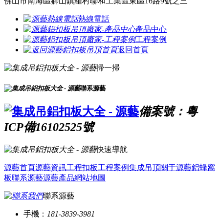
佛山市南海區獅山鎮羅村聯和工業區東區16路9號之三
熱線電話
產品中心
工程案例
返回首頁
掃一掃
聯系源藝
備案號：粵
ICP備16102525號
快速導航
源藝首頁
源藝資訊
工程扣板
工程案例
集成吊頂
關于源藝
鋁蜂窩
板
聯系源藝
源藝產品
網站地圖
聯系源藝
手機：
181-3839-3981