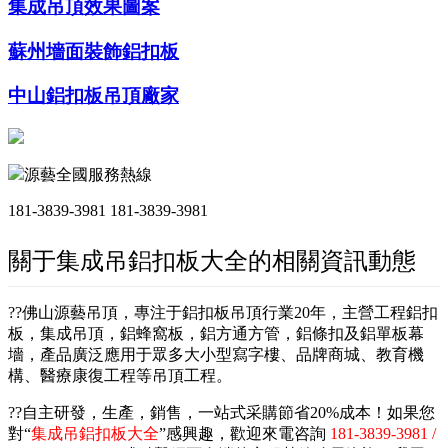
集成吊頂效果圖案
蘇州墻面裝飾鋁扣板
中山鋁扣板吊頂廠家
源藝全國服務熱線
181-3839-3981
181-3839-3981
關于集成吊鋁扣板大全的相關資訊動態
??佛山源藝吊頂，專注于鋁扣板吊頂行業20年，主營工程鋁扣
板，集成吊頂，鋁蜂窩板，鋁方通方管，鋁條扣及鋁單板幕
墻，產品廣泛應用于眾多大小型寫字樓、品牌商城、教育機
構、醫療康復工程等吊頂工程。
??自主研發，生產，銷售，一站式采購節省20%成本！如果您
對“
集成吊鋁扣板大全
”感興趣，歡迎來電咨詢
181-3839-3981 /