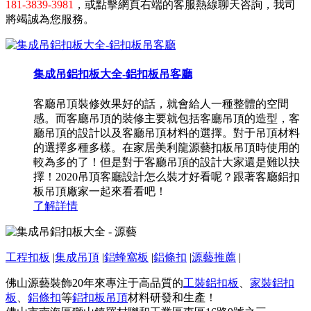
181-3839-3981
，或點擊網頁右端的客服熱線聊天咨詢，我司
將竭誠為您服務。
集成吊鋁扣板大全-鋁扣板吊客廳
客廳吊頂裝修效果好的話，就會給人一種整體的空間
感。而客廳吊頂的裝修主要就包括客廳吊頂的造型，客
廳吊頂的設計以及客廳吊頂材料的選擇。對于吊頂材料
的選擇多種多樣。在家居美利龍源藝扣板吊頂時使用的
較為多的了！但是對于客廳吊頂的設計大家還是難以抉
擇！2020吊頂客廳設計怎么裝才好看呢？跟著客廳鋁扣
板吊頂廠家一起來看看吧！
了解詳情
工程扣板
|
集成吊頂
|
鋁蜂窩板
|
鋁條扣
|
源藝推薦
|
佛山源藝裝飾20年來專注于高品質的
工裝鋁扣板
、
家裝鋁扣
板
、
鋁條扣
等
鋁扣板吊頂
材料研發和生產！