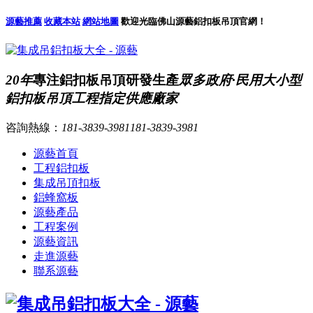
源藝推薦
收藏本站
網站地圖
歡迎光臨佛山源藝鋁扣板吊頂官網！
20年
專注鋁扣板吊頂研發生產
眾多政府·民用大小型
鋁扣板吊頂工程指定供應廠家
咨詢熱線：
181-3839-3981
181-3839-3981
源藝首頁
工程鋁扣板
集成吊頂扣板
鋁蜂窩板
源藝產品
工程案例
源藝資訊
走進源藝
聯系源藝