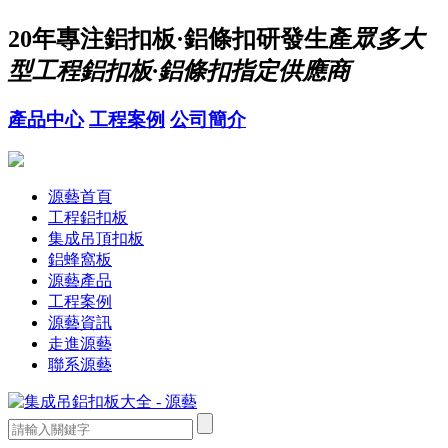
20年
專注鋁扣板·鋁條扣研發生產
眾多大
型工程鋁扣板·鋁條扣指定供應商
產品中心
工程案例
公司簡介
源藝首頁
工程鋁扣板
集成吊頂扣板
鋁蜂窩板
源藝產品
工程案例
源藝資訊
走進源藝
聯系源藝