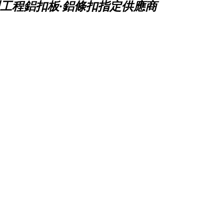
工程鋁扣板·鋁條扣指定供應商