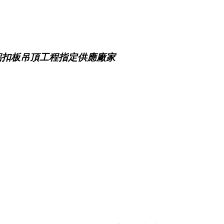
鋁扣板吊頂工程指定供應廠家