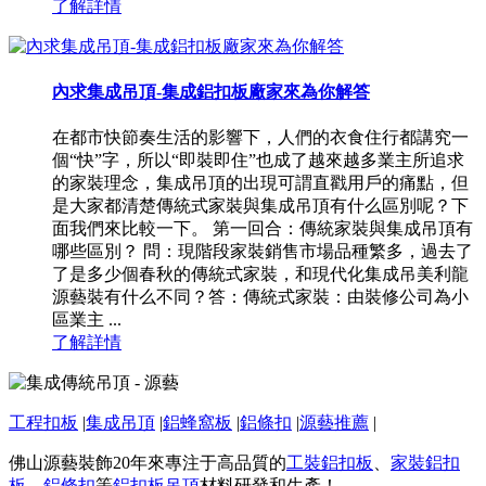
了解詳情
內求集成吊頂-集成鋁扣板廠家來為你解答
在都市快節奏生活的影響下，人們的衣食住行都講究一
個“快”字，所以“即裝即住”也成了越來越多業主所追求
的家裝理念，集成吊頂的出現可謂直戳用戶的痛點，但
是大家都清楚傳統式家裝與集成吊頂有什么區別呢？下
面我們來比較一下。 第一回合：傳統家裝與集成吊頂有
哪些區別？ 問：現階段家裝銷售市場品種繁多，過去了
了是多少個春秋的傳統式家裝，和現代化集成吊美利龍
源藝裝有什么不同？答：傳統式家裝：由裝修公司為小
區業主 ...
了解詳情
工程扣板
|
集成吊頂
|
鋁蜂窩板
|
鋁條扣
|
源藝推薦
|
佛山源藝裝飾20年來專注于高品質的
工裝鋁扣板
、
家裝鋁扣
板
、
鋁條扣
等
鋁扣板吊頂
材料研發和生產！