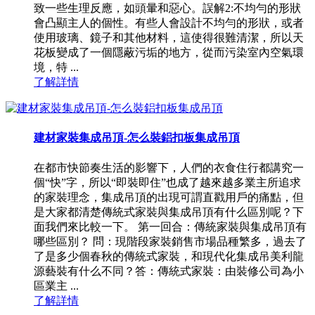
致一些生理反應，如頭暈和惡心。誤解2:不均勻的形狀
會凸顯主人的個性。有些人會設計不均勻的形狀，或者
使用玻璃、鏡子和其他材料，這使得很難清潔，所以天
花板變成了一個隱蔽污垢的地方，從而污染室內空氣環
境，特 ...
了解詳情
建材家裝集成吊頂-怎么裝鋁扣板集成吊頂
在都市快節奏生活的影響下，人們的衣食住行都講究一
個“快”字，所以“即裝即住”也成了越來越多業主所追求
的家裝理念，集成吊頂的出現可謂直戳用戶的痛點，但
是大家都清楚傳統式家裝與集成吊頂有什么區別呢？下
面我們來比較一下。 第一回合：傳統家裝與集成吊頂有
哪些區別？ 問：現階段家裝銷售市場品種繁多，過去了
了是多少個春秋的傳統式家裝，和現代化集成吊美利龍
源藝裝有什么不同？答：傳統式家裝：由裝修公司為小
區業主 ...
了解詳情