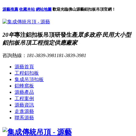
源藝推薦
收藏本站
網站地圖
歡迎光臨佛山源藝鋁扣板吊頂官網！
20年
專注鋁扣板吊頂研發生產
眾多政府·民用大小型
鋁扣板吊頂工程指定供應廠家
咨詢熱線：
181-3839-3981
181-3839-3981
源藝首頁
工程鋁扣板
集成吊頂扣板
鋁蜂窩板
源藝產品
工程案例
源藝資訊
走進源藝
聯系源藝