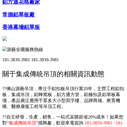
鋁方通花格廠家
常德鋁單板廠
香港幕墻鋁單板
源藝全國服務熱線
181-3839-3981
181-3839-3981
關于集成傳統吊頂的相關資訊動態
??佛山源藝吊頂，專注于鋁扣板吊頂行業20年，主營工程鋁扣
板，集成吊頂，鋁蜂窩板，鋁方通方管，鋁條扣及鋁單板幕
墻，產品廣泛應用于眾多大小型寫字樓、品牌商城、教育機
構、醫療康復工程等吊頂工程。
??自主研發，生產，銷售，一站式采購節省20%成本！如果您
對“
集成傳統吊頂
”感興趣，歡迎來電咨詢
181-3839-3981 / 181-