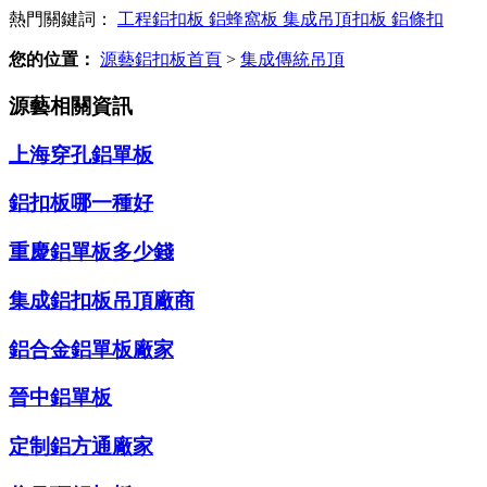
熱門關鍵詞：
工程鋁扣板
鋁蜂窩板
集成吊頂扣板
鋁條扣
您的位置：
源藝鋁扣板首頁
>
集成傳統吊頂
源藝相關資訊
上海穿孔鋁單板
鋁扣板哪一種好
重慶鋁單板多少錢
集成鋁扣板吊頂廠商
鋁合金鋁單板廠家
晉中鋁單板
定制鋁方通廠家