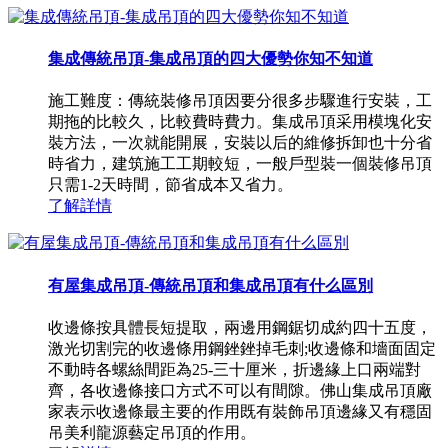
集成傳統吊頂-集成吊頂的四大優勢你知不知道
施工難度：傳統裝修吊頂因要分很多步驟進行安裝，工
期拖的比較久，比較費時費力。集成吊頂采用模塊化安
裝方法，一次就能開展，安裝以后的維修拆卸也十分省
時省力，建筑施工工期較短，一般戶型裝一個裝修吊頂
只需1-2天時間，節省成本又省力。
了解詳情
有屋集成吊頂-傳統吊頂和集成吊頂有什么區別
收邊條按具體長短提取，兩邊用鋼鋸切成約四十五度，
激光切割完的收邊條用鋼銼銼掉毛刺;收邊條和墻面固定
不動時各螺絲間距為25-三十厘米，折邊緣上口兩端對
齊，各收邊條接口方式不可以有間隙。佛山集成吊頂廠
家表示收邊條最主要的作用既有裝飾吊頂邊緣又有穩固
吊美利龍源藝定吊頂的作用。