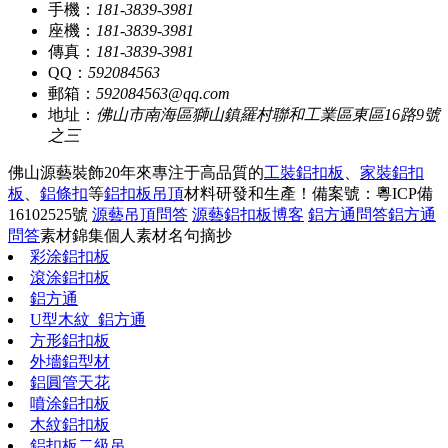
手機：
181-3839-3981
座機：
181-3839-3981
傳真：
181-3839-3981
QQ：
592084563
郵箱：
592084563@qq.com
地址：
佛山市南海區獅山鎮羅村聯和工業區東區16路9號
之三
佛山源藝裝飾20年來專注于高品質的
工裝鋁扣板
、
家裝鋁扣
板
、
鋁條扣
等
鋁扣板吊頂
材料研發和生產！
備案號：粵ICP備
16102525號
源藝吊頂問答
源藝鋁扣板博客
鋁方通問答
鋁方通
問答
素材錦集
個人素材
名句摘抄
彩涂鋁扣板
滾涂鋁扣板
鋁方通
U型木紋_鋁方通
方形鋁扣板
外墻鋁型材
鋁圓管天花
噴涂鋁扣板
木紋鋁扣板
鋁扣板二級吊