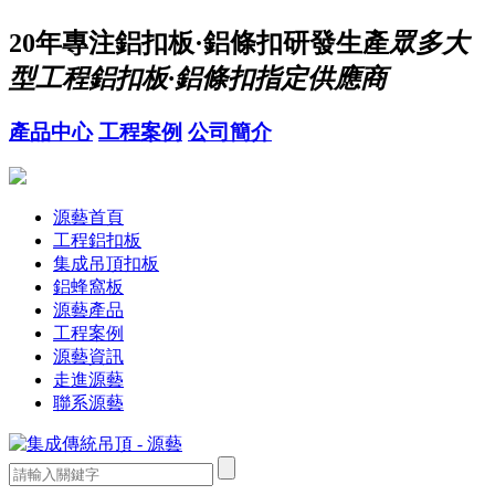
20年
專注鋁扣板·鋁條扣研發生產
眾多大
型工程鋁扣板·鋁條扣指定供應商
產品中心
工程案例
公司簡介
源藝首頁
工程鋁扣板
集成吊頂扣板
鋁蜂窩板
源藝產品
工程案例
源藝資訊
走進源藝
聯系源藝