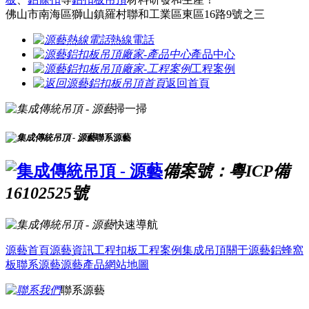
佛山市南海區獅山鎮羅村聯和工業區東區16路9號之三
熱線電話
產品中心
工程案例
返回首頁
掃一掃
聯系源藝
備案號：粵ICP備
16102525號
快速導航
源藝首頁
源藝資訊
工程扣板
工程案例
集成吊頂
關于源藝
鋁蜂窩
板
聯系源藝
源藝產品
網站地圖
聯系源藝