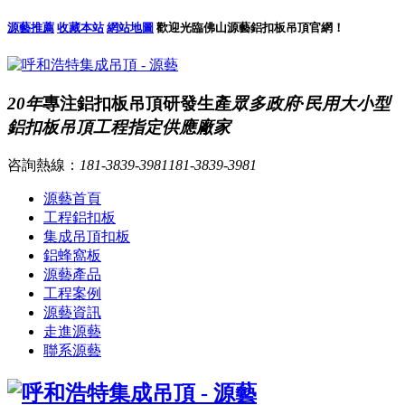
源藝推薦
收藏本站
網站地圖
歡迎光臨佛山源藝鋁扣板吊頂官網！
20年
專注鋁扣板吊頂研發生產
眾多政府·民用大小型
鋁扣板吊頂工程指定供應廠家
咨詢熱線：
181-3839-3981
181-3839-3981
源藝首頁
工程鋁扣板
集成吊頂扣板
鋁蜂窩板
源藝產品
工程案例
源藝資訊
走進源藝
聯系源藝