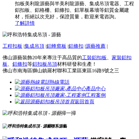
扣板美利龍源藝與半美利龍源藝、集成吊頂電器、工程
鋁扣板、鋁格柵、鋁條扣、鋁單板幕墻等鋁質金屬建
材，拒絕以次充好，保證質量，歡迎來電咨詢。
了解詳情
工程扣板
|
集成吊頂
|
鋁蜂窩板
|
鋁條扣
|
源藝推薦
|
佛山源藝裝飾20年來專注于高品質的
工裝鋁扣板
、
家裝鋁扣
板
、
鋁條扣
等
鋁扣板吊頂
材料研發和生產！
佛山市南海區獅山鎮羅村聯和工業區東區16路9號之三
熱線電話
產品中心
工程案例
返回首頁
掃一掃
聯系源藝