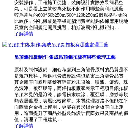
安裝操作，工程施工便捷，裝飾設計實際效果簡易空
氣，可是看上去就較為死板不起作用哪些美利龍源藝，
較為常見的600*60b250m/600*120b250m2個規格型號的
比較多，沖孔機或是平板電腦消費者能夠依據應用場地
及室內空間規定開展挑選，柏斯波爾沖孔機鋁扣 ...
了解詳情
吊頂鋁扣板制作-集成吊頂鋁扣板有哪些處理工藝
原料及制作設備：細心考慮到三角龍骨原料的品質是不
是規范原料，輕鋼龍骨成形設備也危害三角龍骨品質。
其金屬表面處理關鍵有靜電粉末噴涂、噴漆、滾漆、珠
光滾漆、覆亞膜等，而鋁扣板廠家表示工程項目鋁扣板
吊頂常見的是滾漆，靜電粉末噴涂，覆亞膜，磨紗等幾
類表層鍍層，表層比較簡單。木質紋理紋路不但能在平
面圖鋁合金板上運用，更能在異形鋁合金板表面上運
用，進而提升了商品外型裝飾設計實際效果及商品的價
值，清理了工程建筑 ...
了解詳情