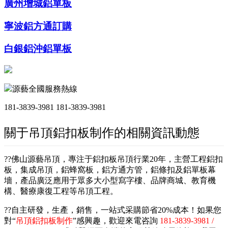
廣州增城鋁單板
寧波鋁方通訂購
白銀鋁沖鋁單板
源藝全國服務熱線
181-3839-3981
181-3839-3981
關于吊頂鋁扣板制作的相關資訊動態
??佛山源藝吊頂，專注于鋁扣板吊頂行業20年，主營工程鋁扣
板，集成吊頂，鋁蜂窩板，鋁方通方管，鋁條扣及鋁單板幕
墻，產品廣泛應用于眾多大小型寫字樓、品牌商城、教育機
構、醫療康復工程等吊頂工程。
??自主研發，生產，銷售，一站式采購節省20%成本！如果您
對“
吊頂鋁扣板制作
”感興趣，歡迎來電咨詢
181-3839-3981 /