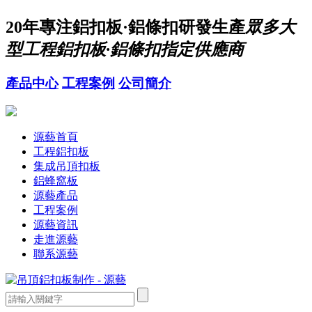
20年
專注鋁扣板·鋁條扣研發生產
眾多大
型工程鋁扣板·鋁條扣指定供應商
產品中心
工程案例
公司簡介
源藝首頁
工程鋁扣板
集成吊頂扣板
鋁蜂窩板
源藝產品
工程案例
源藝資訊
走進源藝
聯系源藝