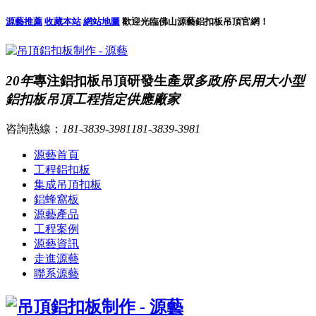
源藝推薦
收藏本站
網站地圖
歡迎光臨佛山源藝鋁扣板吊頂官網！
20年
專注鋁扣板吊頂研發生產
眾多政府·民用大小型
鋁扣板吊頂工程指定供應廠家
咨詢熱線：
181-3839-3981
181-3839-3981
源藝首頁
工程鋁扣板
集成吊頂扣板
鋁蜂窩板
源藝產品
工程案例
源藝資訊
走進源藝
聯系源藝