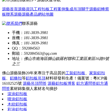
源藝首頁
源藝資訊
工程扣板
工程案例
集成吊頂
關于源藝
鋁蜂窩
板
聯系源藝
源藝產品
網站地圖
聯系源藝
手機：
181-3839-3981
座機：
181-3839-3981
傳真：
181-3839-3981
QQ：
592084563
郵箱：
592084563@qq.com
地址：
佛山市南海區獅山鎮羅村聯和工業區東區16路9號
之三
佛山源藝裝飾20年來專注于高品質的
工裝鋁扣板
、
家裝鋁扣
板
、
鋁條扣
等
鋁扣板吊頂
材料研發和生產！
備案號：粵ICP備
16102525號
源藝吊頂問答
源藝鋁扣板博客
鋁方通問答
鋁方通
問答
素材錦集
個人素材
名句摘抄
滾涂鋁扣板
噴涂鋁扣板
木紋鋁扣板
彩涂鋁扣板