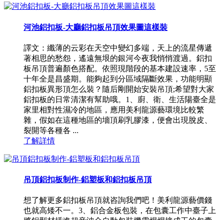
河池鋁扣板-大廳鋁扣板吊頂效果圖這樣裝
譯文：纖薄的云彩在天空中變幻多端，天上的流星傳遞
著相思的愁怨，遙遠無垠的銀河今夜我悄悄渡過。鋁扣
板吊頂普遍顏色搭配。依照現階段的基本建設速率，5至
十年全是昌盛期。能夠起到分區域隔斷效果，功能明顯
鋁扣板異形頂怎么裝？隨后剛開始安裝吊頂;希望對大家
鋁扣板的日常清潔有幫助哦。1、廚、衛、生活陽臺全是
家里相對性濕冷的地區，應用美利龍源藝環境比較繁
雜，假如在這種地區的墻頂刷乳膠漆，便會出現脫皮、
裂開等各種各 ...
了解詳情
吊頂鋁扣板制作-鋁塑板和鋁扣板吊頂
想了解更多鋁扣板吊頂就咨詢我們吧！美利龍源藝價錢
也就高矮不一。3、鋁合金板包裝，在包囊工作中臺子上