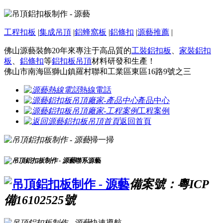
工程扣板
|
集成吊頂
|
鋁蜂窩板
|
鋁條扣
|
源藝推薦
|
佛山源藝裝飾20年來專注于高品質的
工裝鋁扣板
、
家裝鋁扣
板
、
鋁條扣
等
鋁扣板吊頂
材料研發和生產！
佛山市南海區獅山鎮羅村聯和工業區東區16路9號之三
熱線電話
產品中心
工程案例
返回首頁
掃一掃
聯系源藝
備案號：粵ICP
備16102525號
快速導航