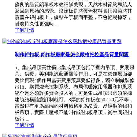
優良的品質鋁單板木紋細膩美觀，天然木材節約和給人
返回到原始的感覺。滾涂板是將覆蓋材料實用滾筒將其
覆蓋在鋁扣板上，優點在于板面平整，不會輕易掉落，
耐腐持久性更強時 ...
了解詳情
制作鋁扣板-鋁扣板廠家是怎么嚴格把控產品質量問題
5、集成吊頂高性價比集成吊頂包括了室內吊頂、照明燈
具、供暖、美利龍源藝通風等作用，可是在價錢層面卻
要比實現4個作用需要費用預算要低得多，獨立制做裝修
吊頂、購買燈光控制系統、布局供暖家用電器和排風系
統全是必須許多資金投入的，可是集成吊頂只必須依據
建筑結構隨意訂制就可。8厚的鋁扣板在50-120元不等，
當然也有更為高端的材料價格更為昂貴。易銹蝕的鋁扣
板吊頂，實際上壓根不能叫作鋁扣板吊頂，衛生間鋁扣
板吊 ...
了解詳情