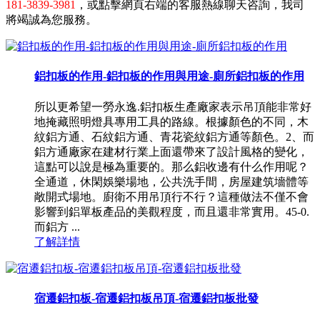
181-3839-3981
，或點擊網頁右端的客服熱線聊天咨詢，我司
將竭誠為您服務。
鋁扣板的作用-鋁扣板的作用與用途-廁所鋁扣板的作用
所以更希望一勞永逸.鋁扣板生產廠家表示吊頂能非常好
地掩藏照明燈具專用工具的路線。根據顏色的不同，木
紋鋁方通、石紋鋁方通、青花瓷紋鋁方通等顏色。2、而
鋁方通廠家在建材行業上面還帶來了設計風格的變化，
這點可以說是極為重要的。那么鋁收邊有什么作用呢？
全通道，休閑娛樂場地，公共洗手間，房屋建筑墻體等
敞開式場地。廚衛不用吊頂行不行？這種做法不僅不會
影響到鋁單板產品的美觀程度，而且還非常實用。45-0.
而鋁方 ...
了解詳情
宿遷鋁扣板-宿遷鋁扣板吊頂-宿遷鋁扣板批發