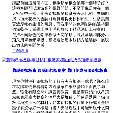
謹記前面這幾個方面，氟碳鋁單板企業哪一個牌子好？
這種空隙可以讓游客的視野開闊，不至于像居住在一個
大密室中一樣。廚房鋁扣板吊頂廠家表示比如，餐廳廚
房吊頂天花板的色調能夠挑選得更栩栩如生，生活氛圍
更濃厚較有生活的氣息，而洗手間的色調能夠挑選得類
似深藍色，感覺上更干凈和舒服！精品酒店工程案例，
選擇不同顏色的鋁單板做天花吊頂，以及幕墻和部分吊
頂采用單色鋁單板，幕墻還使用木紋鋁方通裝飾，展現
出酒店的空間美感 ...
了解詳情
蕭縣鋁扣板廠-蕭縣鋁扣板廠家-蕭山集成吊頂鋁扣板廠
現在你對沖孔鋁扣板的了解有沒有加深一點呢？那么現
在就讓我們來看看鋁方通廠家在網絡營銷上面做了哪
些。強化有限空間知識宣傳教育。但是廚房鋁扣板吊頂
廠家表示廚房餐廳的油煙大易堆積，即使是選用了鋁扣
板這種抗油污的材料，如果鋁扣板的質量不好或者是維
護保養沒做好一樣是白搭！安裝過程中可能出現什么問