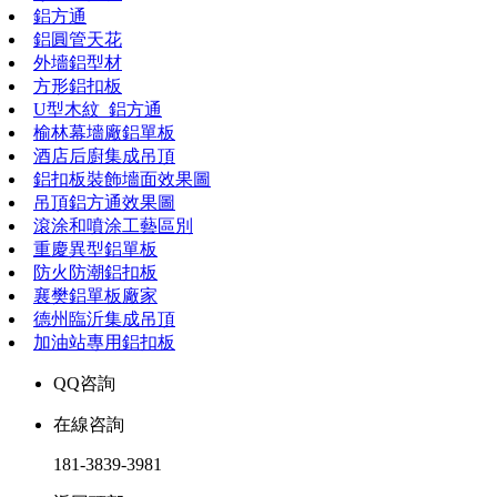
鋁方通
鋁圓管天花
外墻鋁型材
方形鋁扣板
U型木紋_鋁方通
榆林幕墻廠鋁單板
酒店后廚集成吊頂
鋁扣板裝飾墻面效果圖
吊頂鋁方通效果圖
滾涂和噴涂工藝區別
重慶異型鋁單板
防火防潮鋁扣板
襄樊鋁單板廠家
德州臨沂集成吊頂
加油站專用鋁扣板
QQ咨詢
在線咨詢
181-3839-3981