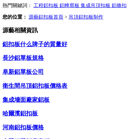
熱門關鍵詞：
工程鋁扣板
鋁蜂窩板
集成吊頂扣板
鋁條扣
您的位置：
源藝鋁扣板首頁
>
吊頂鋁扣板制作
源藝相關資訊
鋁扣板什么牌子的質量好
長沙鋁單板規格
阜新鋁單板公司
衛生間吊頂鋁扣板價格表
集成墻面廠家鋁板
哈爾濱鋁扣板
河南鋁扣板價格