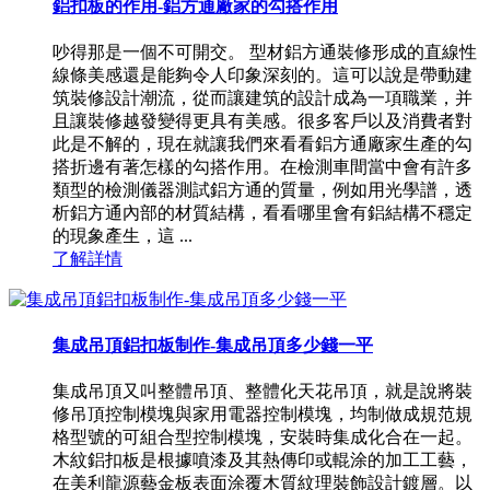
鋁扣板的作用-鋁方通廠家的勾搭作用
吵得那是一個不可開交。 型材鋁方通裝修形成的直線性
線條美感還是能夠令人印象深刻的。這可以說是帶動建
筑裝修設計潮流，從而讓建筑的設計成為一項職業，并
且讓裝修越發變得更具有美感。很多客戶以及消費者對
此是不解的，現在就讓我們來看看鋁方通廠家生產的勾
搭折邊有著怎樣的勾搭作用。在檢測車間當中會有許多
類型的檢測儀器測試鋁方通的質量，例如用光學譜，透
析鋁方通內部的材質結構，看看哪里會有鋁結構不穩定
的現象產生，這 ...
了解詳情
集成吊頂鋁扣板制作-集成吊頂多少錢一平
集成吊頂又叫整體吊頂、整體化天花吊頂，就是說將裝
修吊頂控制模塊與家用電器控制模塊，均制做成規范規
格型號的可組合型控制模塊，安裝時集成化合在一起。
木紋鋁扣板是根據噴漆及其熱傳印或輥涂的加工工藝，
在美利龍源藝金板表面涂覆木質紋理裝飾設計鍍層。以