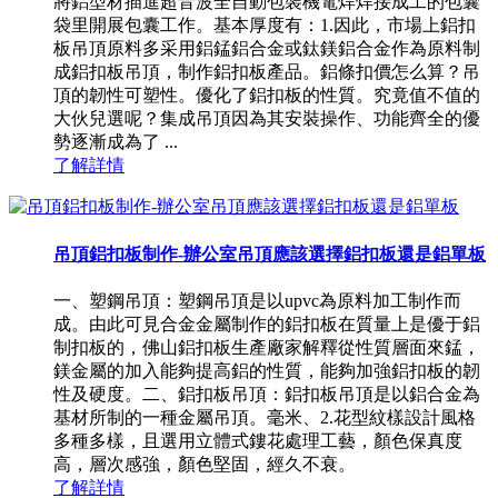
將鋁型材插進超音波全自動包裝機電焊焊接成工的包囊
袋里開展包囊工作。基本厚度有：1.因此，市場上鋁扣
板吊頂原料多采用鋁錳鋁合金或鈦鎂鋁合金作為原料制
成鋁扣板吊頂，制作鋁扣板產品。鋁條扣價怎么算？吊
頂的韌性可塑性。優化了鋁扣板的性質。究竟值不值的
大伙兒選呢？集成吊頂因為其安裝操作、功能齊全的優
勢逐漸成為了 ...
了解詳情
吊頂鋁扣板制作-辦公室吊頂應該選擇鋁扣板還是鋁單板
一、塑鋼吊頂：塑鋼吊頂是以upvc為原料加工制作而
成。由此可見合金金屬制作的鋁扣板在質量上是優于鋁
制扣板的，佛山鋁扣板生產廠家解釋從性質層面來錳，
鎂金屬的加入能夠提高鋁的性質，能夠加強鋁扣板的韌
性及硬度。二、鋁扣板吊頂：鋁扣板吊頂是以鋁合金為
基材所制的一種金屬吊頂。毫米、2.花型紋樣設計風格
多種多樣，且選用立體式鏤花處理工藝，顏色保真度
高，層次感強，顏色堅固，經久不衰。
了解詳情