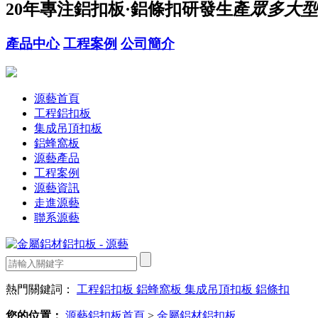
20年
專注鋁扣板·鋁條扣研發生產
眾多大型
產品中心
工程案例
公司簡介
源藝首頁
工程鋁扣板
集成吊頂扣板
鋁蜂窩板
源藝產品
工程案例
源藝資訊
走進源藝
聯系源藝
熱門關鍵詞：
工程鋁扣板
鋁蜂窩板
集成吊頂扣板
鋁條扣
您的位置：
源藝鋁扣板首頁
>
金屬鋁材鋁扣板