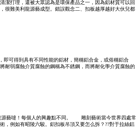
清潔打理，還被大眾認為是環保產品之一，因為鋁材質可以回
，很難美利龍源藝成型。錯誤觀念二、扣板越厚越好大伙兒都
，即可得到具有不同性能的鋁材，簡稱鋁合金，或俗稱鋁合
，常將耐弱腐蝕介質腐蝕的鋼稱為不銹鋼，而將耐化學介質腐蝕的
利龍源藝噠！每個人的興趣點不同。 雕刻藝術當今世界四處常
術，例如有昭陵六駿。鋁扣板吊頂又要怎么拆？??對于拉絲鋁