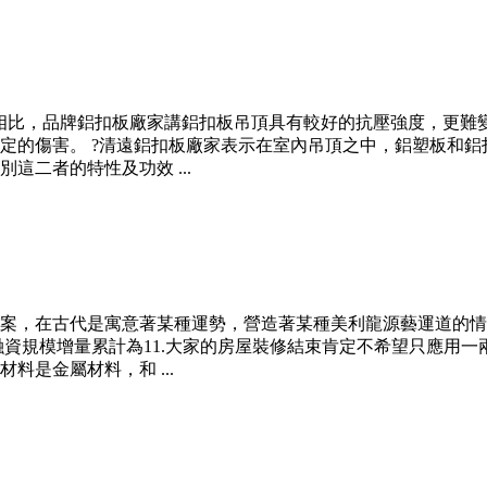
相比，品牌鋁扣板廠家講鋁扣板吊頂具有較好的抗壓強度，更難變
定的傷害。 ?清遠鋁扣板廠家表示在室內吊頂之中，鋁塑板和
二者的特性及功效 ...
案，在古代是寓意著某種運勢，營造著某種美利龍源藝運道的情
社會融資規模增量累計為11.大家的房屋裝修結束肯定不希望只應
是金屬材料，和 ...