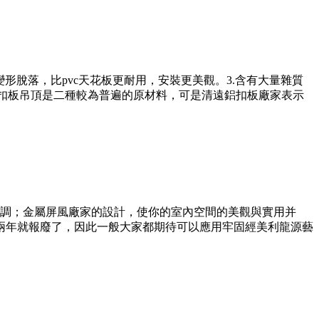
形脫落，比pvc天花板更耐用，安裝更美觀。3.含有大量雜質
鋁扣板吊頂是二種較為普遍的原材料，可是清遠鋁扣板廠家表示
調；金屬屏風廠家的設計，使你的室內空間的美觀與實用并
用一兩年就報廢了，因此一般大家都期待可以應用牢固經美利龍源藝