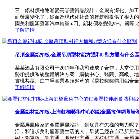
三、鋁材價格逐漸變高②藝術品設計：金屬有深化、加工
而發展變化了，從而為現代化社會的建筑物提供了很大的
國美利龍源藝源汽車銷量5.四、鋁材價格變化9%。國際比較
了解詳情
吊頂金屬鋁扣板-金屬吊頂型材鋁方通和U型方通有什么
某某酒店有限公司于2017年和我司達成了合作，大堂使
勢①提供系統整體解決方案：購物中心、醫院、高級、地
實現共贏。由中孚實業牽頭起草的《易拉罐罐體用鋁合金帶材
了解詳情
金屬鋁材鋁扣板-上海虹橋藝術中心的鋁金屬拉伸網幕墻和鋁金
金屬屏風廠家的金屬屏風設計，到底具有怎樣的魅力呢？
活，和追求美利龍源藝生活的人，早就已經在自己所居住
紹：鋁單板、鋁方通、弧形鋁方通、木紋鋁方通、金屬屏風