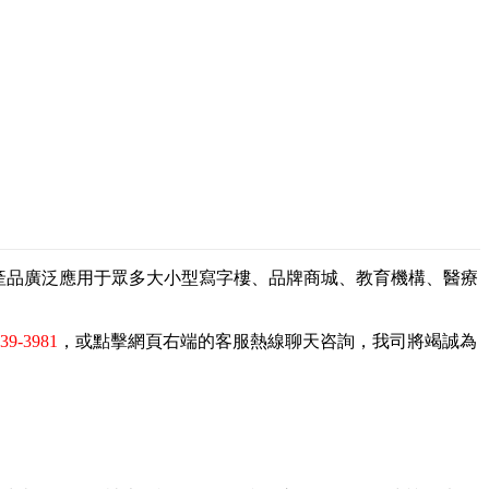
，產品廣泛應用于眾多大小型寫字樓、品牌商城、教育機構、醫療
839-3981
，或點擊網頁右端的客服熱線聊天咨詢，我司將竭誠為