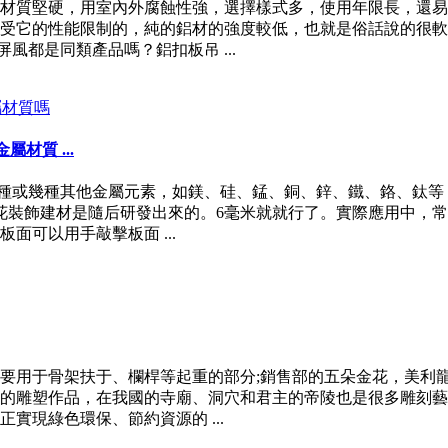
材質堅硬，用室內外腐蝕性強，選擇樣式多，使用年限長，還易
受它的性能限制的，純的鋁材的強度較低，也就是俗話說的很軟
風都是同類產品嗎？鋁扣板吊 ...
材質 ...
種或幾種其他金屬元素，如鎂、硅、錳、銅、鋅、鐵、鉻、鈦等
，鋁窗花裝飾建材是隨后研發出來的。6毫米就就行了。實際應用中
面可以用手敲擊板面 ...
主要用于骨架扶于、欄桿等起重的部分;銷售部的五朵金花，美
的雕塑作品，在我國的寺廟、洞穴和君主的帝陵也是很多雕刻藝
實現綠色環保、節約資源的 ...