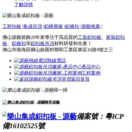
了解詳情
工程扣板
|
集成吊頂
|
鋁蜂窩板
|
鋁條扣
|
源藝推薦
|
佛山源藝裝飾20年來專注于高品質的
工裝鋁扣板
、
家裝鋁扣
板
、
鋁條扣
等
鋁扣板吊頂
材料研發和生產！
佛山市南海區獅山鎮羅村聯和工業區東區16路9號之三
熱線電話
產品中心
工程案例
返回首頁
掃一掃
聯系源藝
備案號：粵ICP
備16102525號