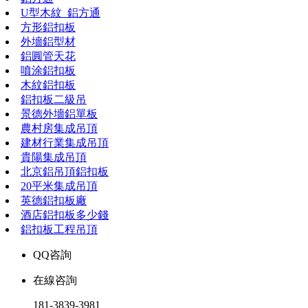
U型木紋_鋁方通
方形鋁扣板
外墻鋁型材
鋁圓管天花
噴涂鋁扣板
木紋鋁扣板
鋁扣板二級吊
景德外墻鋁單板
農村房集成吊頂
建材行業集成吊頂
貴陽集成吊頂
北京鋁吊頂鋁扣板
20平米集成吊頂
英德鋁扣板廠
酒店鋁扣板多少錢
鋁扣板工程吊頂
QQ咨詢
在線咨詢
181-3839-3981