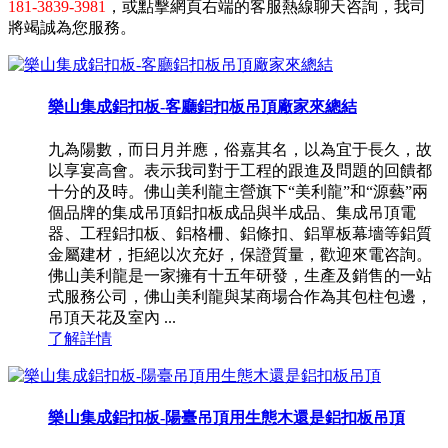
181-3839-3981
，或點擊網頁右端的客服熱線聊天咨詢，我司
將竭誠為您服務。
樂山集成鋁扣板-客廳鋁扣板吊頂廠家來總結
九為陽數，而日月并應，俗嘉其名，以為宜于長久，故
以享宴高會。表示我司對于工程的跟進及問題的回饋都
十分的及時。佛山美利龍主營旗下“美利龍”和“源藝”兩
個品牌的集成吊頂鋁扣板成品與半成品、集成吊頂電
器、工程鋁扣板、鋁格柵、鋁條扣、鋁單板幕墻等鋁質
金屬建材，拒絕以次充好，保證質量，歡迎來電咨詢。
佛山美利龍是一家擁有十五年研發，生產及銷售的一站
式服務公司，佛山美利龍與某商場合作為其包柱包邊，
吊頂天花及室內 ...
了解詳情
樂山集成鋁扣板-陽臺吊頂用生態木還是鋁扣板吊頂