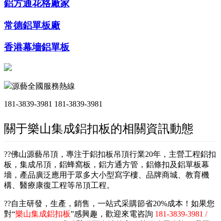
鋁方通花格廠家
常德鋁單板廠
香港幕墻鋁單板
源藝全國服務熱線
181-3839-3981
181-3839-3981
關于樂山集成鋁扣板的相關資訊動態
??佛山源藝吊頂，專注于鋁扣板吊頂行業20年，主營工程鋁扣
板，集成吊頂，鋁蜂窩板，鋁方通方管，鋁條扣及鋁單板幕
墻，產品廣泛應用于眾多大小型寫字樓、品牌商城、教育機
構、醫療康復工程等吊頂工程。
??自主研發，生產，銷售，一站式采購節省20%成本！如果您
對“
樂山集成鋁扣板
”感興趣，歡迎來電咨詢
181-3839-3981 /