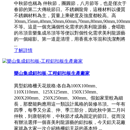
中秋節也稱為 仲秋節，團圓節，八月節等，也是僅次于
春節的第二大傳統節日。不銹鋼龍骨，這種材料以優質
不銹鋼材料為主，質量上乘硬度及強度都較高。高
30mm,35mm,40mm,50mm,60mm,70mm,80mm,90mm,100mm
不等。這是一個充滿個性化需求的美利龍源藝，會唱歌
的吊頂音樂集成吊頂等等便以對個性化需求美利龍源藝
的一個縮影。第一道是清理，用香蕉水等混和洗潔劑將
...
了解詳情
樂山集成鋁扣板-工程鋁扣板生產廠家
異型鋁格柵天花規格:各自為100X100mm、
110X110mm、125X125mm、150X150mm、
200X200mm、250X250mm、300mm。假如家里較為細
長，那麼能夠應用這一類設計風格的裝修吊頂。一年有
四季，每季又分孟、仲、季三部分，因此秋中第二月叫
仲秋，到唐朝初年，中秋節才成為固定的節日。從而沒
有辦法選擇一個喜美利龍源藝的鋁扣板，今天鋁天花廠
家就為大家一次介紹格柵鋁天花的基本特 ...