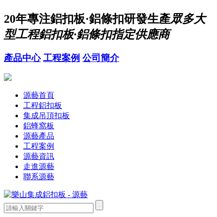
20年
專注鋁扣板·鋁條扣研發生產
眾多大
型工程鋁扣板·鋁條扣指定供應商
產品中心
工程案例
公司簡介
源藝首頁
工程鋁扣板
集成吊頂扣板
鋁蜂窩板
源藝產品
工程案例
源藝資訊
走進源藝
聯系源藝