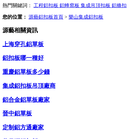
熱門關鍵詞：
工程鋁扣板
鋁蜂窩板
集成吊頂扣板
鋁條扣
您的位置：
源藝鋁扣板首頁
>
樂山集成鋁扣板
源藝相關資訊
上海穿孔鋁單板
鋁扣板哪一種好
重慶鋁單板多少錢
集成鋁扣板吊頂廠商
鋁合金鋁單板廠家
晉中鋁單板
定制鋁方通廠家