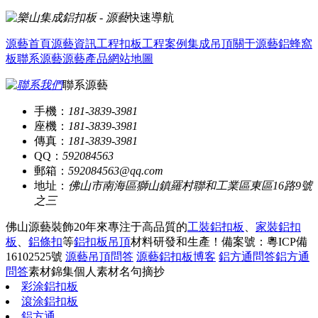
快速導航
源藝首頁
源藝資訊
工程扣板
工程案例
集成吊頂
關于源藝
鋁蜂窩
板
聯系源藝
源藝產品
網站地圖
聯系源藝
手機：
181-3839-3981
座機：
181-3839-3981
傳真：
181-3839-3981
QQ：
592084563
郵箱：
592084563@qq.com
地址：
佛山市南海區獅山鎮羅村聯和工業區東區16路9號
之三
佛山源藝裝飾20年來專注于高品質的
工裝鋁扣板
、
家裝鋁扣
板
、
鋁條扣
等
鋁扣板吊頂
材料研發和生產！
備案號：粵ICP備
16102525號
源藝吊頂問答
源藝鋁扣板博客
鋁方通問答
鋁方通
問答
素材錦集
個人素材
名句摘抄
彩涂鋁扣板
滾涂鋁扣板
鋁方通