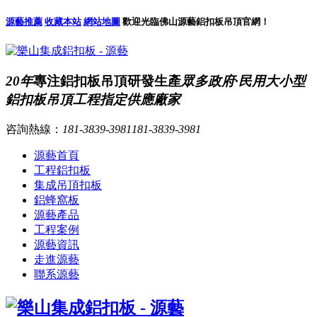
源藝推薦
收藏本站
網站地圖
歡迎光臨佛山源藝鋁扣板吊頂官網！
20年
專注鋁扣板吊頂研發生產
眾多政府·民用大小型
鋁扣板吊頂工程指定供應廠家
咨詢熱線：
181-3839-3981
181-3839-3981
源藝首頁
工程鋁扣板
集成吊頂扣板
鋁蜂窩板
源藝產品
工程案例
源藝資訊
走進源藝
聯系源藝