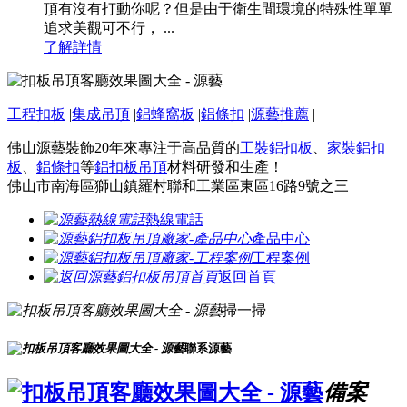
頂有沒有打動你呢？但是由于衛生間環境的特殊性單單
追求美觀可不行， ...
了解詳情
工程扣板
|
集成吊頂
|
鋁蜂窩板
|
鋁條扣
|
源藝推薦
|
佛山源藝裝飾20年來專注于高品質的
工裝鋁扣板
、
家裝鋁扣
板
、
鋁條扣
等
鋁扣板吊頂
材料研發和生產！
佛山市南海區獅山鎮羅村聯和工業區東區16路9號之三
熱線電話
產品中心
工程案例
返回首頁
掃一掃
聯系源藝
備案