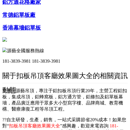
鋁方通花格廠家
常德鋁單板廠
香港幕墻鋁單板
源藝全國服務熱線
181-3839-3981
181-3839-3981
關于扣板吊頂客廳效果圖大全的相關資訊
動態
??佛山源藝吊頂，專注于鋁扣板吊頂行業20年，主營工程鋁扣
板，集成吊頂，鋁蜂窩板，鋁方通方管，鋁條扣及鋁單板幕
墻，產品廣泛應用于眾多大小型寫字樓、品牌商城、教育機
構、醫療康復工程等吊頂工程。
??自主研發，生產，銷售，一站式采購節省20%成本！如果您
對“
扣板吊頂客廳效果圖大全
”感興趣，歡迎來電咨詢
181-