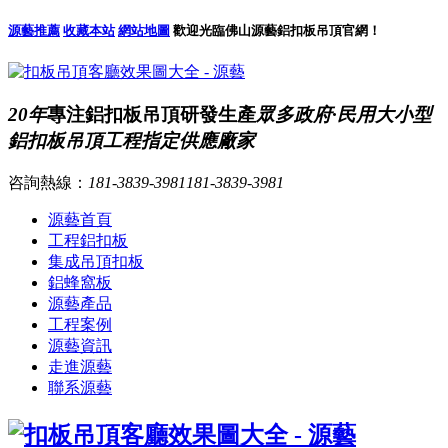
源藝推薦
收藏本站
網站地圖
歡迎光臨佛山源藝鋁扣板吊頂官網！
20年
專注鋁扣板吊頂研發生產
眾多政府·民用大小型
鋁扣板吊頂工程指定供應廠家
咨詢熱線：
181-3839-3981
181-3839-3981
源藝首頁
工程鋁扣板
集成吊頂扣板
鋁蜂窩板
源藝產品
工程案例
源藝資訊
走進源藝
聯系源藝