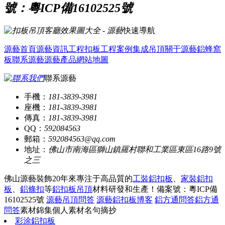
號：粵ICP備16102525號
快速導航
源藝首頁
源藝資訊
工程扣板
工程案例
集成吊頂
關于源藝
鋁蜂窩
板
聯系源藝
源藝產品
網站地圖
聯系源藝
手機：
181-3839-3981
座機：
181-3839-3981
傳真：
181-3839-3981
QQ：
592084563
郵箱：
592084563@qq.com
地址：
佛山市南海區獅山鎮羅村聯和工業區東區16路9號
之三
佛山源藝裝飾20年來專注于高品質的
工裝鋁扣板
、
家裝鋁扣
板
、
鋁條扣
等
鋁扣板吊頂
材料研發和生產！
備案號：粵ICP備
16102525號
源藝吊頂問答
源藝鋁扣板博客
鋁方通問答
鋁方通
問答
素材錦集
個人素材
名句摘抄
彩涂鋁扣板