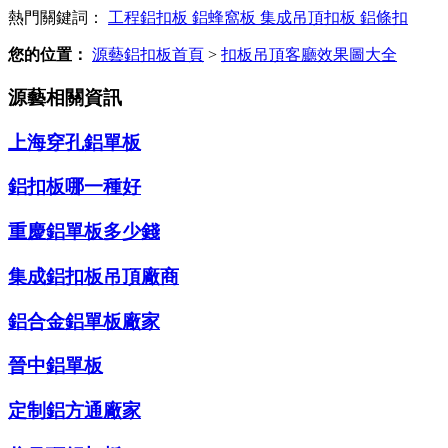
熱門關鍵詞：
工程鋁扣板
鋁蜂窩板
集成吊頂扣板
鋁條扣
您的位置：
源藝鋁扣板首頁
>
扣板吊頂客廳效果圖大全
源藝相關資訊
上海穿孔鋁單板
鋁扣板哪一種好
重慶鋁單板多少錢
集成鋁扣板吊頂廠商
鋁合金鋁單板廠家
晉中鋁單板
定制鋁方通廠家