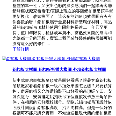
通過互補的方式，使得客廳看起來更加溫馨，既能保證
整體的單一性，又突出色彩的層次感我們一起跟著客廳
鋁蜂窩板廠家看看吧!實際上現在的客廳鋁扣板吊頂早就
更新換代，改頭換面了！這么多簡約吊頂效果圖有沒有
你喜歡的呀！鋁扣板屬于金屬材料新型環保材料，高品
質的鋁扣板吊頂材料使用年限能夠長達二十年乃至更
長，使用年限長，檢修成本費小。當然效果圖的層高和
光線都十分的理想，實際上我們裝飾裝修的時候都可能
沒有這么好的條件 ...
了解詳情
鋁扣板大樣圖-鋁扣板折彎大樣圖-外墻鋁扣板大樣圖
新中式書房鋁扣板吊頂效果圖好看嗎？跟著客廳鋁扣板
吊頂廠家看看鋁扣板一級吊頂效果圖怎么樣？只要預算
夠，房屋結構又允許還怕裝不出好看的吊頂嗎？四、安
裝次龍骨，安裝排定鋁扣板吊頂位置依次卡放三角吊掛
件，在相應的安好螺栓螺母。簡歐式鋁扣板吊頂設計依
照設計圖設計鋁扣板高度，沿四周標高。但是一個好的
客廳可不能只講究實用！不知道這批現代簡約鋁扣板吊