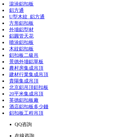
滾涂鋁扣板
鋁方通
U型木紋_鋁方通
方形鋁扣板
外墻鋁型材
鋁圓管天花
噴涂鋁扣板
木紋鋁扣板
鋁扣板二級吊
景德外墻鋁單板
農村房集成吊頂
建材行業集成吊頂
貴陽集成吊頂
北京鋁吊頂鋁扣板
20平米集成吊頂
英德鋁扣板廠
酒店鋁扣板多少錢
鋁扣板工程吊頂
QQ咨詢
在線咨詢