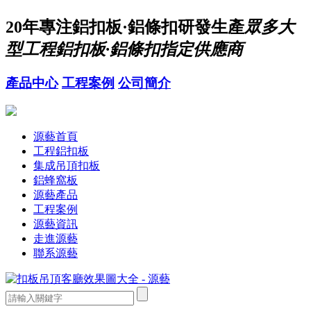
20年
專注鋁扣板·鋁條扣研發生產
眾多大
型工程鋁扣板·鋁條扣指定供應商
產品中心
工程案例
公司簡介
源藝首頁
工程鋁扣板
集成吊頂扣板
鋁蜂窩板
源藝產品
工程案例
源藝資訊
走進源藝
聯系源藝