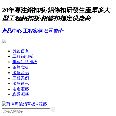
20年
專注鋁扣板·鋁條扣研發生產
眾多大
型工程鋁扣板·鋁條扣指定供應商
產品中心
工程案例
公司簡介
源藝首頁
工程鋁扣板
集成吊頂扣板
鋁蜂窩板
源藝產品
工程案例
源藝資訊
走進源藝
聯系源藝