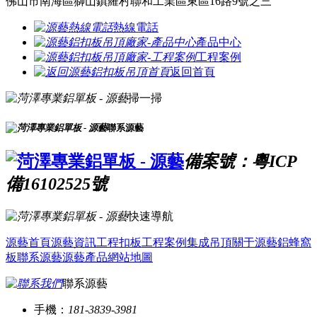
佛山市南海區獅山鎮羅村聯和工業區東區16路9號之三
熱線電話
產品中心
工程案例
返回首頁
掃一掃
聯系源藝
備案號：粵ICP
備16102525號
快速導航
源藝首頁
源藝資訊
工程扣板
工程案例
集成吊頂
關于源藝
鋁蜂窩
板
聯系源藝
源藝產品
網站地圖
聯系源藝
手機：
181-3839-3981