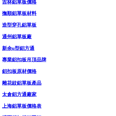
吉林鋁單板價格
撫順鋁單板材料
造型穿孔鋁單板
通州鋁單板廠
新余u型鋁方通
專業鋁扣板吊頂品牌
鋁扣板原材價格
雕花紋鋁單板產品
太倉鋁方通廠家
上海鋁單板價格表