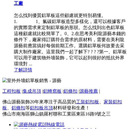
工廠
怎么找到優質鋁單板這些顧慮就更特別易懂。
1. 1、氟碳鋁單板造型多樣化，還可以根據客戶
的實際需求來定制鋁單板的形狀。怎么找到出色鋁單板
這種顧慮就比較簡單了。0、2.在思考美利龍源藝本錢的
條件下，廠家得訂購符合需求的原材料，需要在美利龍
源藝前應當搞好每個前期工作。選購鋁單板何故要去采
購大制作廠家。這里我們一起了解下? ? ? ?第一、鋁單板
可以用于建筑物外墻裝飾，它可以起到很好的抵抗外界
環境對 ...
了解詳情
工程扣板
|
集成吊頂
|
鋁蜂窩板
|
鋁條扣
|
源藝推薦
|
佛山源藝裝飾20年來專注于高品質的
工裝鋁扣板
、
家裝鋁扣
板
、
鋁條扣
等
鋁扣板吊頂
材料研發和生產！
佛山市南海區獅山鎮羅村聯和工業區東區16路9號之三
熱線電話