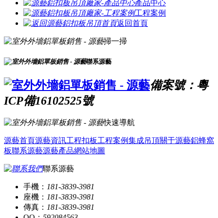
產品中心
工程案例
返回首頁
掃一掃
聯系源藝
備案號：粵
ICP備16102525號
快速導航
源藝首頁
源藝資訊
工程扣板
工程案例
集成吊頂
關于源藝
鋁蜂窩
板
聯系源藝
源藝產品
網站地圖
聯系源藝
手機：
181-3839-3981
座機：
181-3839-3981
傳真：
181-3839-3981
QQ：
592084563