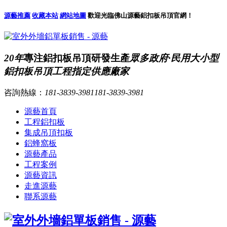
源藝推薦
收藏本站
網站地圖
歡迎光臨佛山源藝鋁扣板吊頂官網！
20年
專注鋁扣板吊頂研發生產
眾多政府·民用大小型
鋁扣板吊頂工程指定供應廠家
咨詢熱線：
181-3839-3981
181-3839-3981
源藝首頁
工程鋁扣板
集成吊頂扣板
鋁蜂窩板
源藝產品
工程案例
源藝資訊
走進源藝
聯系源藝