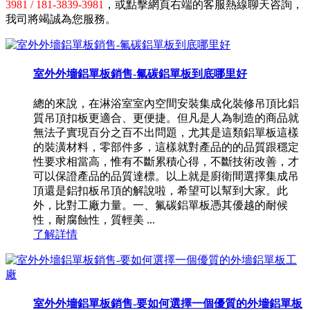
3981 / 181-3839-3981
，或點擊網頁右端的客服熱線聊天咨詢，
我司將竭誠為您服務。
室外外墻鋁單板銷售-氟碳鋁單板到底哪里好
總的來說，在淋浴室室內空間安裝集成化裝修吊頂比鋁
質吊頂扣板更適合、更便捷。但凡是人為制造的商品就
無法子實現百分之百不出問題，尤其是這類鋁單板這樣
的裝潢材料，零部件多，這樣就對產品的的品質跟穩定
性要求相當高，惟有不斷累積心得，不斷技術改善，才
可以保證產品的品質達標。以上就是廚衛間選擇集成吊
頂還是鋁扣板吊頂的解說啦，希望可以幫到大家。此
外，比對工廠力量。一、氟碳鋁單板憑其優越的耐候
性，耐腐蝕性，質輕美 ...
了解詳情
室外外墻鋁單板銷售-要如何選擇一個優質的外墻鋁單板