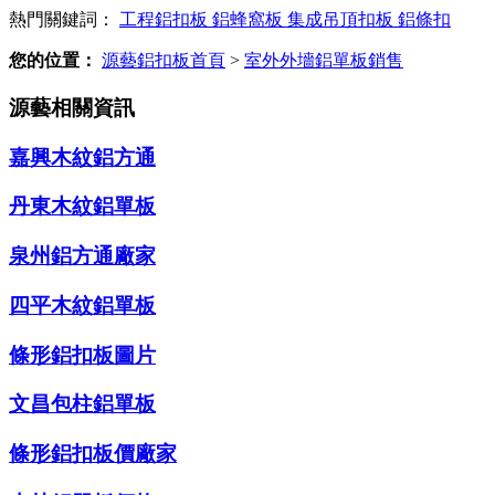
熱門關鍵詞：
工程鋁扣板
鋁蜂窩板
集成吊頂扣板
鋁條扣
您的位置：
源藝鋁扣板首頁
>
室外外墻鋁單板銷售
源藝相關資訊
嘉興木紋鋁方通
丹東木紋鋁單板
泉州鋁方通廠家
四平木紋鋁單板
條形鋁扣板圖片
文昌包柱鋁單板
條形鋁扣板價廠家