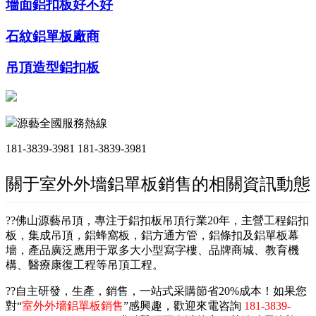
墻面鋁扣板好不好
石紋鋁單板廠商
吊頂造型鋁扣板
源藝全國服務熱線
181-3839-3981
181-3839-3981
關于室外外墻鋁單板銷售的相關資訊動態
??佛山源藝吊頂，專注于鋁扣板吊頂行業20年，主營工程鋁扣
板，集成吊頂，鋁蜂窩板，鋁方通方管，鋁條扣及鋁單板幕
墻，產品廣泛應用于眾多大小型寫字樓、品牌商城、教育機
構、醫療康復工程等吊頂工程。
??自主研發，生產，銷售，一站式采購節省20%成本！如果您
對“
室外外墻鋁單板銷售
”感興趣，歡迎來電咨詢
181-3839-