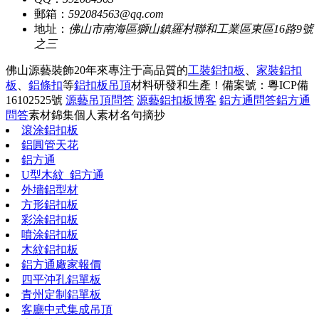
郵箱：
592084563@qq.com
地址：
佛山市南海區獅山鎮羅村聯和工業區東區16路9號
之三
佛山源藝裝飾20年來專注于高品質的
工裝鋁扣板
、
家裝鋁扣
板
、
鋁條扣
等
鋁扣板吊頂
材料研發和生產！
備案號：粵ICP備
16102525號
源藝吊頂問答
源藝鋁扣板博客
鋁方通問答
鋁方通
問答
素材錦集
個人素材
名句摘抄
滾涂鋁扣板
鋁圓管天花
鋁方通
U型木紋_鋁方通
外墻鋁型材
方形鋁扣板
彩涂鋁扣板
噴涂鋁扣板
木紋鋁扣板
鋁方通廠家報價
四平沖孔鋁單板
青州定制鋁單板
客廳中式集成吊頂