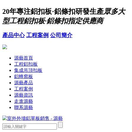
20年
專注鋁扣板·鋁條扣研發生產
眾多大
型工程鋁扣板·鋁條扣指定供應商
產品中心
工程案例
公司簡介
源藝首頁
工程鋁扣板
集成吊頂扣板
鋁蜂窩板
源藝產品
工程案例
源藝資訊
走進源藝
聯系源藝