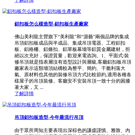
了解詳情
鋁扣板怎么樣造型-鋁扣板生產廠家
佛山美利龍主營旗下“美利龍”和“源藝”兩個品牌的集成
吊頂鋁扣板成品與半成品、集成吊頂電器、工程鋁扣
板、鋁格柵、鋁條扣、鋁單板幕墻等鋁質金屬建材，拒
絕以次充好，保證質量，歡迎來電咨詢。1、平面式:裝
修吊頂就是指表層沒有造型設計與層級,客廳鋁扣板吊頂
廠家表示這類墻頂結構較為整平、簡約、干脆利落大
氣、原材料也其他的裝修吊頂方式比較節約,適用各種各
樣屋子的吊頂裝修。客廳安不安裝吊頂一致十分的困擾
著大家，又 ...
了解詳情
吊頂鋁扣板造型-今年最流行吊頂
由于眾所周知主要表現出深棕色的謙虛謹慎、雅致、內