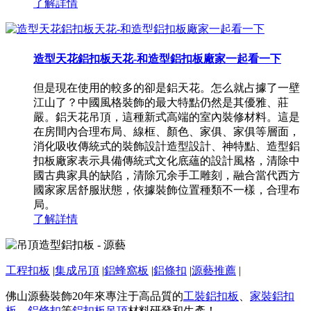
了解詳情
造型天花鋁扣板天花-和造型鋁扣板廠家一起看一下
但是現在使用的較多的卻是鋁天花。怎么就占據了一壁
江山了？中國風格裝飾的最大特點仍然是其優雅、莊
嚴。鋁天花吊頂，這種新式高端的室內裝修材料。這是
在房間內合理布局、線框、顏色、家俱、家俱等層面，
消化吸收傳統式的裝飾設計造型設計、神特點、造型鋁
扣板廠家表示具備傳統式文化底蘊的設計風格，清除中
國古典家具的缺陷，清除冗余手工雕刻，融合當代西方
國家家居舒服狀態，依據裝飾位置種類不一樣，合理布
局。
了解詳情
工程扣板
|
集成吊頂
|
鋁蜂窩板
|
鋁條扣
|
源藝推薦
|
佛山源藝裝飾20年來專注于高品質的
工裝鋁扣板
、
家裝鋁扣
板
、
鋁條扣
等
鋁扣板吊頂
材料研發和生產！