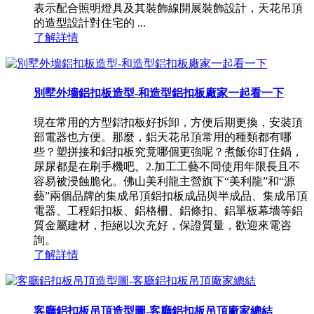
表示配合照明燈具及其裝飾線開展裝飾設計，天花吊頂
的造型設計對住宅的 ...
了解詳情
別墅外墻鋁扣板造型-和造型鋁扣板廠家一起看一下
現在常用的方型鋁扣板好拆卸，方便后期更換，安裝頂
部電器也方便。那麼，鋁天花吊頂常用的種類都有哪
些？塑拼接和鋁扣板究竟哪個更強呢？煮飯你盯住鍋，
尿尿都是在刷手機吧。2.加工工藝不同使用年限長且不
容易被浸蝕脆化。佛山美利龍主營旗下“美利龍”和“源
藝”兩個品牌的集成吊頂鋁扣板成品與半成品、集成吊頂
電器、工程鋁扣板、鋁格柵、鋁條扣、鋁單板幕墻等鋁
質金屬建材，拒絕以次充好，保證質量，歡迎來電咨
詢。
了解詳情
客廳鋁扣板吊頂造型圖-客廳鋁扣板吊頂廠家總結