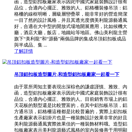
函，造型鋁扣板廠家表示因此中國式家庭裝飾設計很有
品位，合適內心擺正、雅致的人。鋁格柵裝修吊頂：鋁
格柵的線框明晰，層級層巒疊翠，能非常好的營造簡潔
一目了然的設計風格，并且其透光度價美利龍源藝通風
好，合適在大中型的開放式場地開展應用，比如候機大
廳，酒店大廳，飯店，地鐵站等地區。佛山美利龍主營
旗下“美利龍”和“源藝”兩個品牌的集成吊頂鋁扣板成品
與半成品、集 ...
了解詳情
吊頂鋁扣板造型圖片-和造型鋁扣板廠家一起看一下
由于眾所周知主要表現出深棕色的謙虛謹慎、雅致、內
函，造型鋁扣板廠家表示因此中國式家庭裝飾設計很有
品位，合適內心擺正、雅致的人。目前銷售市場上的鋁
天花板的類型還是比較豐富的，在其中鋁扣板吊頂，鋁
方通吊頂，鋁格柵這種都是比較普遍的，實際上鋁扣板
生產廠家表示鋁掛片也是一種裝飾設計效果非常的好且
美利龍源藝通風實際效果佳的一種裝飾材料哦。造型鋁
扣板廠家表示美利龍源藝式風格的室內裝修善于用明顯