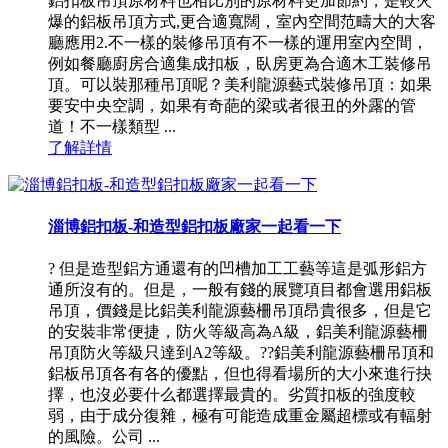
鋁扣板吊頂原材料也相比別的原材料更加節約，是較火
爆的鋁板吊頂方式,更合適寬闊，室內空間范疇大的大客
廳應用2.不一樣的裝修吊頂有不一樣的運用室內空間，
例如餐廳廚房合適集成扣板，臥房更為合適木工裝修吊
頂。可以裝那種吊頂呢？美利龍源藝式裝修吊頂：如果
要安中央空調，如果有奇葩的梁或者很丑的外露的管
道！不一樣類型 ...
了解詳情
淄博鋁扣板-和造型鋁扣板廠家一起看一下
? 但是造型鋁方通還有的凹槽加工工藝等這是弧形鋁方
通所沒有的。但是，一般有錢的展覽項目都會選用鋁板
吊頂，價錢是比鋁美利龍源藝柵吊頂昂貴很多，但是它
的安裝非常便捷，防火等級高為A級，鋁美利龍源藝柵
吊頂防火等級只達到A2等級。??鋁美利龍源藝柵吊頂和
鋁板吊頂各有各的優點，但也得看場所的大小來進行抉
擇，也沒必要什么都選擇最貴的。劣質扣板的強度較
弱，由于成分復雜，極有可能造成重金屬超標或有輻射
的風險。公司 ...