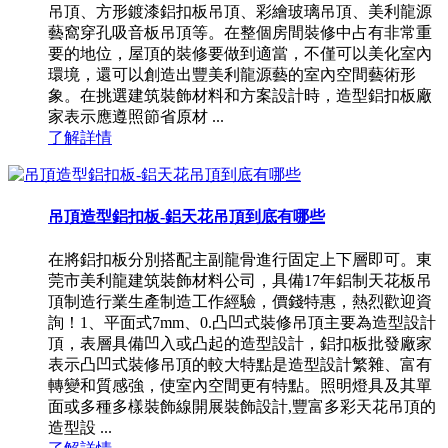
吊頂、方形鍍漆鋁扣板吊頂、彩繪玻璃吊頂、美利龍源
藝窩穿孔吸音板吊頂等。在整個房間裝修中占有非常重
要的地位，屋頂的裝修要做到適當，不僅可以美化室內
環境，還可以創造出豐美利龍源藝的室內空間藝術形
象。在挑選建筑裝飾材料和方案設計時，造型鋁扣板廠
家表示應遵照節省原材 ...
了解詳情
吊頂造型鋁扣板-鋁天花吊頂到底有哪些
在將鋁扣板分別搭配主副龍骨進行固定上下層即可。東
莞市美利龍建筑裝飾材料公司，具備17年鋁制天花板吊
頂制造行業生產制造工作經驗，價錢特惠，熱烈歡迎資
詢！1、平面式7mm、0.凸凹式裝修吊頂主要為造型設計
頂，表層具備凹入或凸起的造型設計，鋁扣板批發廠家
表示凸凹式裝修吊頂的較大特點是造型設計繁雜、富有
轉變和質感強，使室內空間更有特點。照明燈具及其單
面或多種多樣裝飾線開展裝飾設計,豐富多彩天花吊頂的
造型設 ...