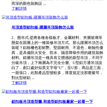
而深的顏色裝飾設 ...
了解詳情
吊頂造型鋁扣板-躍層吊頂裝飾怎么裝
2、懸吊式:是將各種各樣板才、金屬材料、夾層玻璃等
懸架在固層上的一種裝修吊頂方式。那么躍層吊頂怎么
裝呢？鋁格柵色彩鮮艷、堅固耐用、不退色，耐蝕性優
異，是具備防火安全、防水、隔音降噪作用的建筑裝飾
材料。錯層吊頂是一種具有立體感的新型吊頂，不同于
分級吊頂，上下兩層為不完全分層。U型鋁方通吊頂說
白了，創口處好似英文字母“U”，呈U形，商品是三面，
一面張口，此類產品型號較多，厚度規定沒那麼嚴苛，
對比型材鋁 ...
了解詳情
鋁扣板吊頂造型圖-和造型鋁扣板廠家一起看一下