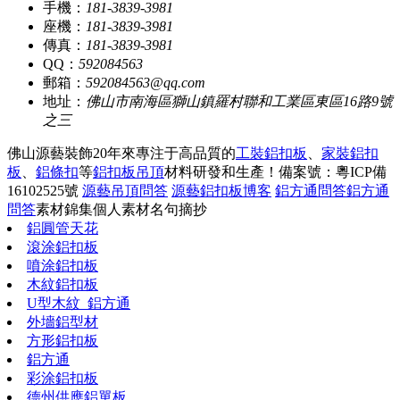
手機：
181-3839-3981
座機：
181-3839-3981
傳真：
181-3839-3981
QQ：
592084563
郵箱：
592084563@qq.com
地址：
佛山市南海區獅山鎮羅村聯和工業區東區16路9號
之三
佛山源藝裝飾20年來專注于高品質的
工裝鋁扣板
、
家裝鋁扣
板
、
鋁條扣
等
鋁扣板吊頂
材料研發和生產！
備案號：粵ICP備
16102525號
源藝吊頂問答
源藝鋁扣板博客
鋁方通問答
鋁方通
問答
素材錦集
個人素材
名句摘抄
鋁圓管天花
滾涂鋁扣板
噴涂鋁扣板
木紋鋁扣板
U型木紋_鋁方通
外墻鋁型材
方形鋁扣板
鋁方通
彩涂鋁扣板
德州供應鋁單板