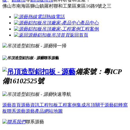
佛山市南海區獅山鎮羅村聯和工業區東區16路9號之三
熱線電話
產品中心
工程案例
返回首頁
掃一掃
聯系源藝
備案號：粵ICP
備16102525號
快速導航
源藝首頁
源藝資訊
工程扣板
工程案例
集成吊頂
關于源藝
鋁蜂窩
板
聯系源藝
源藝產品
網站地圖
聯系源藝