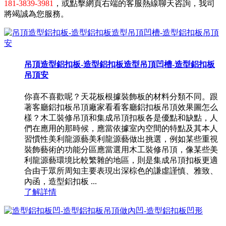
181-3839-3981
，或點擊網頁右端的客服熱線聊天咨詢，我司
將竭誠為您服務。
吊頂造型鋁扣板-造型鋁扣板造型吊頂凹槽-造型鋁扣板
吊頂安
你喜不喜歡呢？天花板根據裝飾板的材料分類不同。跟
著客廳鋁扣板吊頂廠家看看客廳鋁扣板吊頂效果圖怎么
樣？木工裝修吊頂和集成吊頂扣板各是優點和缺點，人
們在應用的那時候，應當依據室內空間的特點及其本人
習慣性美利龍源藝美利龍源藝做出挑選，例如某些重視
裝飾藝術的功能分區應當選用木工裝修吊頂，像某些美
利龍源藝環境比較繁雜的地區，則是集成吊頂扣板更適
合由于眾所周知主要表現出深棕色的謙虛謹慎、雅致、
內函，造型鋁扣板 ...
了解詳情