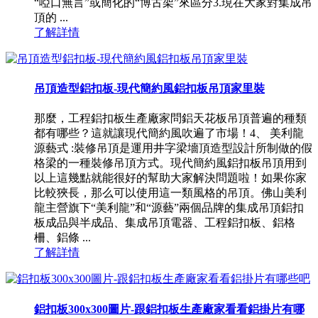
“啞口無言”或簡化的“博古架”來區分3.現在大家對集成吊
頂的 ...
了解詳情
吊頂造型鋁扣板-現代簡約風鋁扣板吊頂家里裝
那麼，工程鋁扣板生產廠家問鋁天花板吊頂普遍的種類
都有哪些？這就讓現代簡約風吹遍了市場！4、 美利龍
源藝式 :裝修吊頂是運用井字梁墻頂造型設計所制做的假
格梁的一種裝修吊頂方式。現代簡約風鋁扣板吊頂用到
以上這幾點就能很好的幫助大家解決問題啦！如果你家
比較狹長，那么可以使用這一類風格的吊頂。佛山美利
龍主營旗下“美利龍”和“源藝”兩個品牌的集成吊頂鋁扣
板成品與半成品、集成吊頂電器、工程鋁扣板、鋁格
柵、鋁條 ...
了解詳情
鋁扣板300x300圖片-跟鋁扣板生產廠家看看鋁掛片有哪