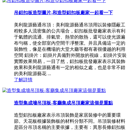
吊鋁扣板造型圖片-和造型鋁扣板廠家一起看一下
美利龍源藝通吊頂：美利龍源藝通吊頂用以裝修隱蔽工
程較多人流密集的公共場合，鋁扣板批發廠家表示有利
于氣體的流通、排氣管、熱管的散熱，還可以使光源遍
布勻稱，使全部室內空間干凈整潔。并且具備這一定的
裝飾性，像是在機場的大堂大廳等都有著很優越的利用
空間 鋁掛片：鋁掛片具備對外開放的視線，鋁掛片安裝
實際效果簡易，一目了然，鋁扣板批發廠家表示其裝飾
效果和美利龍源藝通有一定的相似之處，也是非常不錯
的美利龍源藝花 ...
了解詳情
造型集成墻吊頂板-客廳集成吊頂廠家這個是重點
造型鋁扣板廠家表示吊頂裝飾是家居裝修中的重要環
節。天花板根據裝飾板的材料分類不同。吊頂裝修材料
是區分吊頂名稱的主要依據，主要有：異形長條鋁扣板