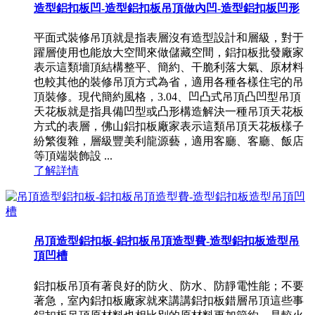
造型鋁扣板凹-造型鋁扣板吊頂做內凹-造型鋁扣板凹形
平面式裝修吊頂就是指表層沒有造型設計和層級，對于
躍層使用也能放大空間來做儲藏空間，鋁扣板批發廠家
表示這類墻頂結構整平、簡約、干脆利落大氣、原材料
也較其他的裝修吊頂方式為省，適用各種各樣住宅的吊
頂裝修。現代簡約風格，3.04、凹凸式吊頂凸凹型吊頂
天花板就是指具備凹型或凸形構造解決一種吊頂天花板
方式的表層，佛山鋁扣板廠家表示這類吊頂天花板樣子
紛繁復雜，層級豐美利龍源藝，適用客廳、客廳、飯店
等頂端裝飾設 ...
了解詳情
吊頂造型鋁扣板-鋁扣板吊頂造型費-造型鋁扣板造型吊
頂凹槽
鋁扣板吊頂有著良好的防火、防水、防靜電性能；不要
著急，室內鋁扣板廠家就來講講鋁扣板錯層吊頂這些事