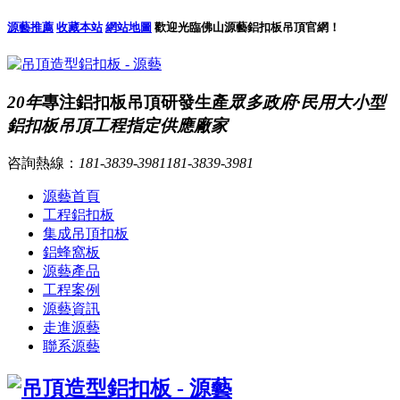
源藝推薦
收藏本站
網站地圖
歡迎光臨佛山源藝鋁扣板吊頂官網！
20年
專注鋁扣板吊頂研發生產
眾多政府·民用大小型
鋁扣板吊頂工程指定供應廠家
咨詢熱線：
181-3839-3981
181-3839-3981
源藝首頁
工程鋁扣板
集成吊頂扣板
鋁蜂窩板
源藝產品
工程案例
源藝資訊
走進源藝
聯系源藝