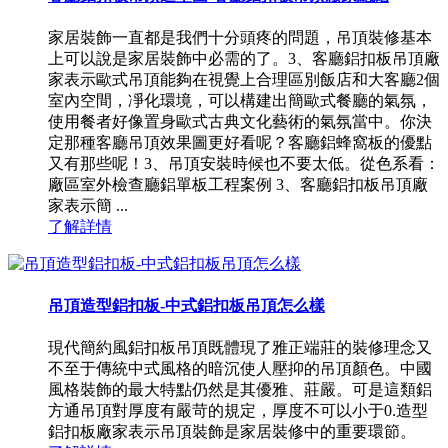
家居裝飾一直都是我們十分頭疼的問題，吊頂裝修基本
上可以說是家居裝飾中必需的了。3、客廳鋁扣板吊頂廠
家表示歐式吊頂能夠在視覺上合理區別飯店和大客廳2個
室內空間，凈化環境，可以構建出簡歐式餐廳的氣氛，
使用餐者好像置身歐式古典文化藝術的氣氛當中。你決
定那種客廳吊頂效果圖更好看呢？客廳鋁蜂窩板的優點
又有那些呢！3、吊頂安裝時候也不要太低。從色系看：
廠區室外檢查廳鋁單板工程案例 3、客廳鋁扣板吊頂廠
家表示簡 ...
了解詳情
吊頂造型鋁扣板-中式鋁扣板吊頂怎么樣
現代簡約風鋁扣板吊頂既體現了雅正端莊的裝修理念又
不至于傳統中式風格的暗沉使人壓抑的吊頂顏色。中國
風格裝飾的最大特點仍然是其優雅、莊嚴。可是這類鋁
方通吊頂對厚度有嚴苛的規定，厚度不可以小于0.造型
鋁扣板廠家表示吊頂裝飾是家居裝修中的重要環節。