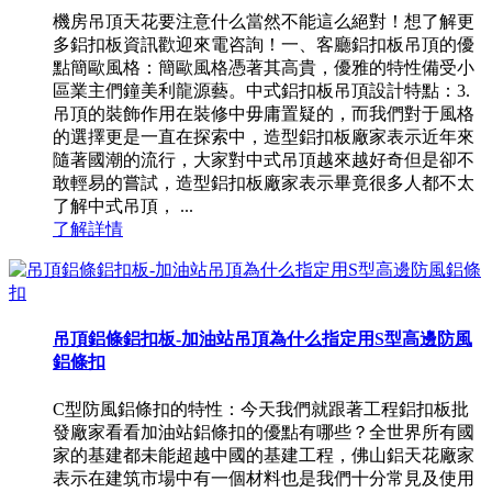
機房吊頂天花要注意什么當然不能這么絕對！想了解更
多鋁扣板資訊歡迎來電咨詢！一、客廳鋁扣板吊頂的優
點簡歐風格：簡歐風格憑著其高貴，優雅的特性備受小
區業主們鐘美利龍源藝。中式鋁扣板吊頂設計特點：3.
吊頂的裝飾作用在裝修中毋庸置疑的，而我們對于風格
的選擇更是一直在探索中，造型鋁扣板廠家表示近年來
隨著國潮的流行，大家對中式吊頂越來越好奇但是卻不
敢輕易的嘗試，造型鋁扣板廠家表示畢竟很多人都不太
了解中式吊頂， ...
了解詳情
吊頂鋁條鋁扣板-加油站吊頂為什么指定用S型高邊防風
鋁條扣
C型防風鋁條扣的特性：今天我們就跟著工程鋁扣板批
發廠家看看加油站鋁條扣的優點有哪些？全世界所有國
家的基建都未能超越中國的基建工程，佛山鋁天花廠家
表示在建筑市場中有一個材料也是我們十分常見及使用