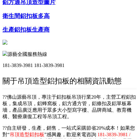
鋁方通吊頂造型圖片
衛生間鋁扣板多高
生產鋁扣板生產商
源藝全國服務熱線
181-3839-3981
181-3839-3981
關于吊頂造型鋁扣板的相關資訊動態
??佛山源藝吊頂，專注于鋁扣板吊頂行業20年，主營工程鋁扣
板，集成吊頂，鋁蜂窩板，鋁方通方管，鋁條扣及鋁單板幕
墻，產品廣泛應用于眾多大小型寫字樓、品牌商城、教育機
構、醫療康復工程等吊頂工程。
??自主研發，生產，銷售，一站式采購節省20%成本！如果您
對“
吊頂造型鋁扣板
”感興趣，歡迎來電咨詢
181-3839-3981 /