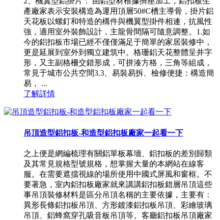
2、機翼型鋁掛片： 由鋁型材根據擠壓加工，鋁扣板生
產廠家表示安裝構造為運用頂層50#C槽主導骨，掛片鋁
天花板以螺釘和特造的構件與機翼型掛件相連，抗風性
強，適用室外裝飾設計，主龍骨間隔可隨意調整。1.如
今的鋁扣板市場已經不僅僅滿足于簡單的家居裝修中，
更是延展到室外到獨立建筑中。格珊鋁天花整體呈井字
形，又主副格柵交錯形成，可拼湊方格，三角等組成，
常見于城市公共空間3.3、易裝易拆、檢修便捷：構造簡
易， ...
了解詳情
吊頂造型鋁扣板-和造型鋁扣板廠家一起看一下
之上便是網編梳理有關鋁單板幕墻、鋁扣板的差別歸類
及其常見規格型號規格，想掌握大量的本網站在線客
服。在需要遮擋視線的場所使用中國式屏風和窗框。不
要著急，室內鋁扣板廠家就來講講鋁扣板錯層吊頂這些
事吊頂裝修材料是區分吊頂名稱的主要依據，主要有：
異形長條鋁扣板吊頂、方形鍍漆鋁扣板吊頂、彩繪玻璃
吊頂、鋁蜂窩穿孔吸音板吊頂等。客廳鋁扣板吊頂廠家