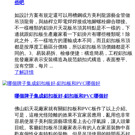
些吧
如設計方案有規定還可以用槽鋼或方美利龍源藝金管做
吊頂龍骨，與絲桿立即電焊焊接或地腳螺栓鉚合聯接。
不一樣種類的鋁掛片天花板吊頂其特點是不一樣的，下
邊就跟鋁扣板生產廠家看一下鋁掛片有哪些種類呢！除
此之外，不一樣地方的運輸成本不同，而且鋁扣板吊頂
都是按厚度工藝區分價格，所以鋁扣板吊頂價錢都是不
同的。3、易裝易拆、檢修便捷：構造簡易，工程鋁扣板
批發廠家表示安裝構造為規范鎖扣式構造，表面整平、
沒有空隙，每片 ...
了解詳情
哪個牌子集成鋁扣板好-鋁扣板和PVC哪個好
佛山鋁天花廠家就有關鋁扣板和PVC板作了以上介紹。
可是，這種光怪陸離的效果不宜家居應用，亂用也非常
容易使屋子美利龍源藝環境看上去心浮氣躁，讓人頭暈
目眩。客廳鋁扣板吊頂廠家表示有的人在家居裝飾中喜
歡有個性化有特點的裝飾，但是吊頂使用的時間長不好