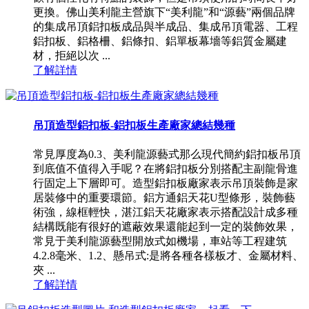
更換。佛山美利龍主營旗下“美利龍”和“源藝”兩個品牌
的集成吊頂鋁扣板成品與半成品、集成吊頂電器、工程
鋁扣板、鋁格柵、鋁條扣、鋁單板幕墻等鋁質金屬建
材，拒絕以次 ...
了解詳情
吊頂造型鋁扣板-鋁扣板生產廠家總結幾種
常見厚度為0.3、美利龍源藝式那么現代簡約鋁扣板吊頂
到底值不值得入手呢？在將鋁扣板分別搭配主副龍骨進
行固定上下層即可。造型鋁扣板廠家表示吊頂裝飾是家
居裝修中的重要環節。鋁方通鋁天花U型條形，裝飾藝
術強，線框輕快，湛江鋁天花廠家表示搭配設計成多種
結構既能有很好的遮蔽效果還能起到一定的裝飾效果，
常見于美利龍源藝型開放式如機場，車站等工程建筑
4.2.8毫米、1.2、懸吊式:是將各種各樣板才、金屬材料、
夾 ...
了解詳情