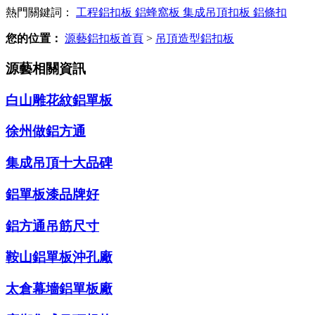
熱門關鍵詞：
工程鋁扣板
鋁蜂窩板
集成吊頂扣板
鋁條扣
您的位置：
源藝鋁扣板首頁
>
吊頂造型鋁扣板
源藝相關資訊
白山雕花紋鋁單板
徐州做鋁方通
集成吊頂十大品碑
鋁單板漆品牌好
鋁方通吊筋尺寸
鞍山鋁單板沖孔廠
太倉幕墻鋁單板廠