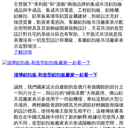
主營旗下“美利龍”和“源藝”兩個品牌的集成吊頂鋁扣板
成品與半成品、集成吊頂電器、工程鋁扣板、鋁格柵、
鋁條扣、鋁單板幕墻等鋁質金屬建材，拒絕以次充好，
保證質量，歡迎來電咨詢。客廳鋁扣板吊頂廠家表示配
合照明燈具及其裝飾線開展裝飾設計，天花吊頂的造型
設計對住宅的系統分區也有幫助。3.平面式吊頂就是指
表層沒有一切造型設計和層級，客廳鋁扣板吊頂廠家表
示這類墻頂 ...
了解詳情
淄博鋁扣板-和造型鋁扣板廠家一起看一下
誠然，我們國家這次自建館的造價只有德國館的四分之
一到六分之一，與以往的“鋪張浪費”大相庭徑。佛山鋁
天花廠家表示多使用于一些如機場，車站這類的大型公
共場所。將輕鋼龍骨調到標高另外調節好輕鋼龍骨隔墻
的設計標高，使得每條主龍骨互相平行；這種傳統審美
觀念在中國式風格中得到了新的解釋:根據住宅使用人數
的不同，造型鋁扣板廠家表示形成隔離的功能空間，用