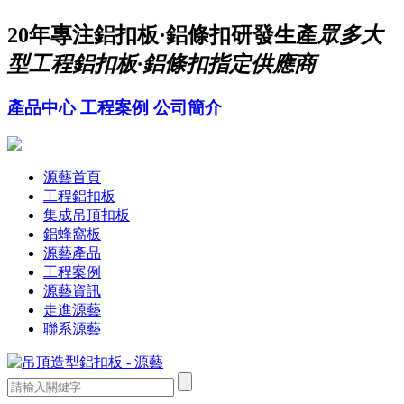
20年
專注鋁扣板·鋁條扣研發生產
眾多大
型工程鋁扣板·鋁條扣指定供應商
產品中心
工程案例
公司簡介
源藝首頁
工程鋁扣板
集成吊頂扣板
鋁蜂窩板
源藝產品
工程案例
源藝資訊
走進源藝
聯系源藝