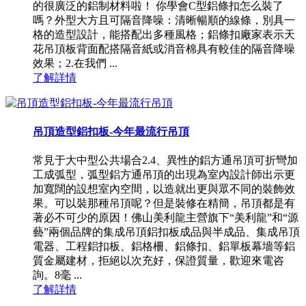
的很廣泛的鋁制材料啦！ 你學會C型鋁條扣怎么裝了
嗎？外型大方且可隔音降噪：清晰暢順的線條，別具一
格的造型設計，能搭配出多種風格；鋁條扣廠家表示天
花吊頂板背面配搭隔音紙或消音棉具有較佳的隔音降噪
效果；2.在我們 ...
了解詳情
吊頂造型鋁扣板-今年最流行吊頂
常見于大中型公共場合2.4、異性的鋁方通吊頂可折彎加
工成弧型，弧型鋁方通吊頂的出現為室內設計師出示更
加寬闊的設想室內空間，以造就出更與眾不同的裝飾效
果。可以裝那種吊頂呢？但是裝修在精簡，吊頂都是有
著必不可少的原因！佛山美利龍主營旗下“美利龍”和“源
藝”兩個品牌的集成吊頂鋁扣板成品與半成品、集成吊頂
電器、工程鋁扣板、鋁格柵、鋁條扣、鋁單板幕墻等鋁
質金屬建材，拒絕以次充好，保證質量，歡迎來電咨
詢。8毫 ...
了解詳情