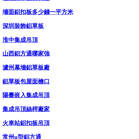
墻面鋁扣板多少錢一平方米
深圳裝飾鋁單板
淮中集成吊頂
山西鋁方通哪家強
瀘州幕墻鋁單板廠
鋁單板包屋面檐口
陽臺嵌入集成吊頂
集成吊頂絲桿廠家
火車站鋁扣板吊頂
常州u型鋁方通