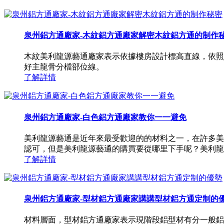
泉州鋁方通廠家-木紋鋁方通廠家解密木紋鋁方通的制作
木紋美利龍源藝通廠家表示依據樓房設計標高直線，依照
好主龍骨分檔部位線。
了解詳情
泉州鋁方通廠家-白色鋁方通廠家教你一一避免
美利龍源藝通是近年來最受歡迎的的材料之一，在許多美
認可，但是美利龍源藝通的購買要從哪里下手呢？美利龍
了解詳情
泉州鋁方通廠家-型材鋁方通廠家講講型材鋁方通定制的
材料層面，型材鋁方通廠家表示現階段鋁型材有分一般鋁