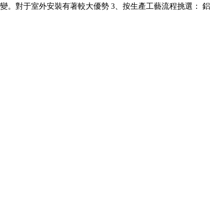
。對于室外安裝有著較大優勢 3、按生產工藝流程挑選： 鋁