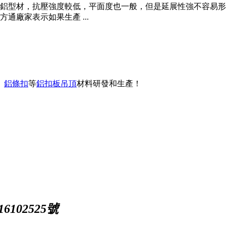
鋁型材，抗壓強度較低，平面度也一般，但是延展性強不容易形變
廠家表示如果生產 ...
、
鋁條扣
等
鋁扣板吊頂
材料研發和生產！
102525號