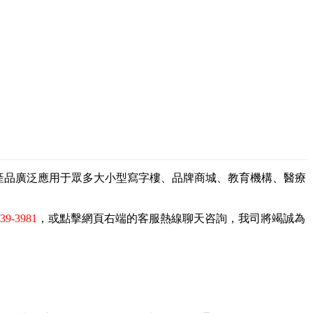
，產品廣泛應用于眾多大小型寫字樓、品牌商城、教育機構、醫療
839-3981
，或點擊網頁右端的客服熱線聊天咨詢，我司將竭誠為