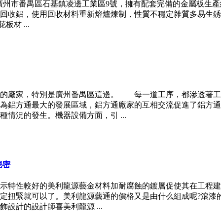
省廣州市番禺區石基鎮凌邊工業區9號，擁有配套完備的金屬板生產線，
回收鋁，使用回收材料重新熔爐煉制，性質不穩定雜質多易生銹
材 ...
通的廠家，特別是廣州番禺區這邊。 每一道工序，都滲透著工
為鋁方通最大的發展區域，鋁方通廠家的互相交流促進了鋁方通
情況的發生。機器設備方面，引 ...
秘密
家表示特性較好的美利龍源藝金材料加耐腐蝕的鍍層促使其在工程
定扭緊就可以了。美利龍源藝通的價格又是由什么組成呢?滾漆
設計的設計師喜美利龍源 ...