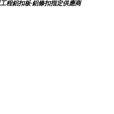
工程鋁扣板·鋁條扣指定供應商