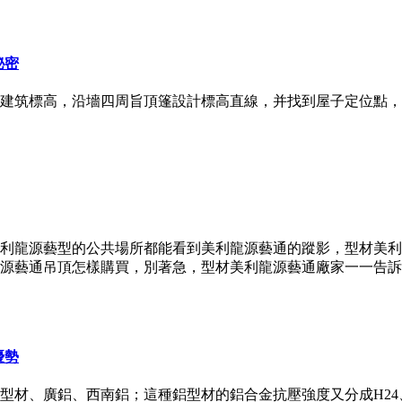
秘密
建筑標高，沿墻四周旨頂篷設計標高直線，并找到屋子定位點，
利龍源藝型的公共場所都能看到美利龍源藝通的蹤影，型材美利
源藝通吊頂怎樣購買，別著急，型材美利龍源藝通廠家一一告訴
優勢
型材、廣鋁、西南鋁；這種鋁型材的鋁合金抗壓強度又分成H24