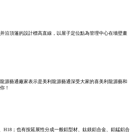
并沿頂篷的設計標高直線，以屋子定位點為管理中心在墻壁畫
龍源藝通廠家表示是美利龍源藝通深受大家的喜美利龍源藝和
你！
、H18；也有按延展性分成一般鋁型材、鈦鎂鋁合金、鋁錳鋁合