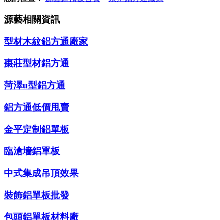
源藝相關資訊
型材木紋鋁方通廠家
棗莊型材鋁方通
菏澤u型鋁方通
鋁方通低價甩賣
金平定制鋁單板
臨滄墻鋁單板
中式集成吊頂效果
裝飾鋁單板批發
包頭鋁單板材料廠