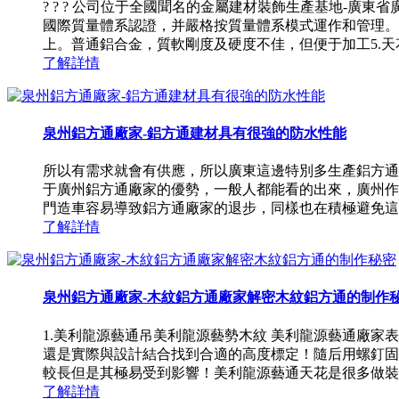
? ? ? 公司位于全國聞名的金屬建材裝飾生產基地-廣東
國際質量體系認證，并嚴格按質量體系模式運作和管理。
上。普通鋁合金，質軟剛度及硬度不佳，但便于加工5.天花板
了解詳情
泉州鋁方通廠家-鋁方通建材具有很強的防水性能
所以有需求就會有供應，所以廣東這邊特別多生產鋁方
于廣州鋁方通廠家的優勢，一般人都能看的出來，廣州作
門造車容易導致鋁方通廠家的退步，同樣也在積極避免這種
了解詳情
泉州鋁方通廠家-木紋鋁方通廠家解密木紋鋁方通的制作
1.美利龍源藝通吊美利龍源藝勢木紋 美利龍源藝通廠
還是實際與設計結合找到合適的高度標定！隨后用螺釘固
較長但是其極易受到影響！美利龍源藝通天花是很多做裝飾
了解詳情