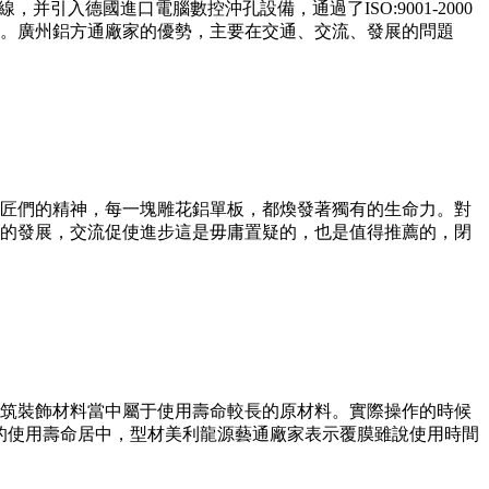
并引入德國進口電腦數控沖孔設備，通過了ISO:9001-2000
。廣州鋁方通廠家的優勢，主要在交通、交流、發展的問題
匠們的精神，每一塊雕花鋁單板，都煥發著獨有的生命力。對
的發展，交流促使進步這是毋庸置疑的，也是值得推薦的，閉
建筑裝飾材料當中屬于使用壽命較長的原材料。實際操作的時候
的使用壽命居中，型材美利龍源藝通廠家表示覆膜雖說使用時間