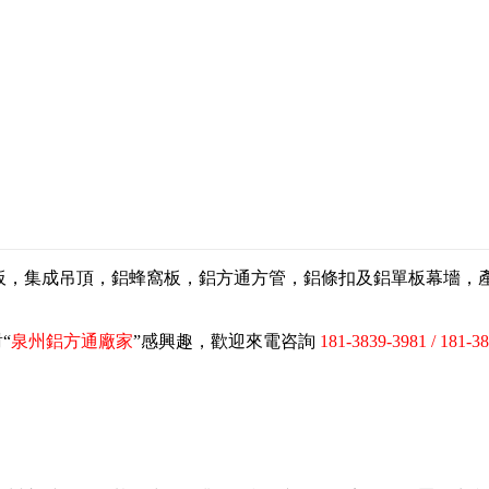
扣板，集成吊頂，鋁蜂窩板，鋁方通方管，鋁條扣及鋁單板幕墻
“
泉州鋁方通廠家
”感興趣，歡迎來電咨詢
181-3839-3981 / 181-3