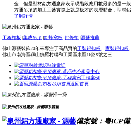
金，但是型材鋁方通廠家表示現階段應用數最多的是一般
方通吊頂的加工工藝實際上就是板才的表層黏合，型材鋁方通
了解詳情
工程扣板
|
集成吊頂
|
鋁蜂窩板
|
鋁條扣
|
源藝推薦
|
佛山源藝裝飾20年來專注于高品質的
工裝鋁扣板
、
家裝鋁扣板
佛山市南海區獅山鎮羅村聯和工業區東區16路9號之三
熱線電話
產品中心
工程案例
返回首頁
掃一掃
聯系源藝
備案號：粵ICP備16