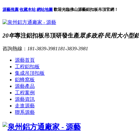
源藝推薦
收藏本站
網站地圖
歡迎光臨佛山源藝鋁扣板吊頂官網！
20年
專注鋁扣板吊頂研發生產
眾多政府·民用大小型
咨詢熱線：
181-3839-3981
181-3839-3981
源藝首頁
工程鋁扣板
集成吊頂扣板
鋁蜂窩板
源藝產品
工程案例
源藝資訊
走進源藝
聯系源藝