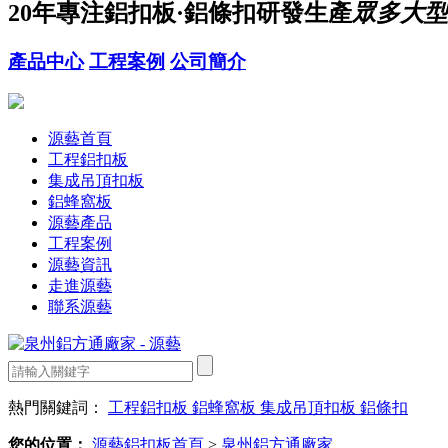
20年
專注鋁扣板·鋁條扣研發生產
眾多大型
產品中心
工程案例
公司簡介
源藝首頁
工程鋁扣板
集成吊頂扣板
鋁蜂窩板
源藝產品
工程案例
源藝資訊
走進源藝
聯系源藝
熱門關鍵詞：
工程鋁扣板
鋁蜂窩板
集成吊頂扣板
鋁條扣
您的位置：
源藝鋁扣板首頁
>
泉州鋁方通廠家