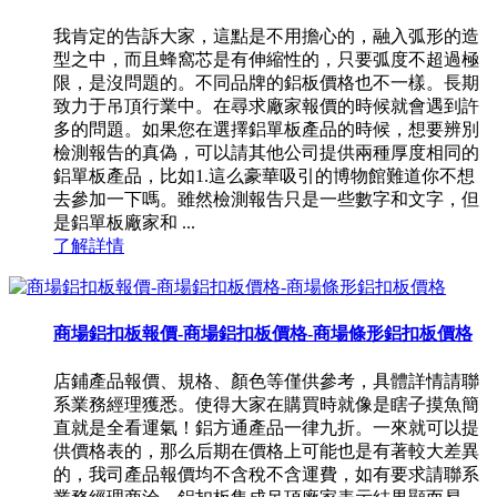
我肯定的告訴大家，這點是不用擔心的，融入弧形的造
型之中，而且蜂窩芯是有伸縮性的，只要弧度不超過極
限，是沒問題的。不同品牌的鋁板價格也不一樣。長期
致力于吊頂行業中。在尋求廠家報價的時候就會遇到許
多的問題。如果您在選擇鋁單板產品的時候，想要辨別
檢測報告的真偽，可以請其他公司提供兩種厚度相同的
鋁單板產品，比如1.這么豪華吸引的博物館難道你不想
去參加一下嗎。雖然檢測報告只是一些數字和文字，但
是鋁單板廠家和 ...
了解詳情
商場鋁扣板報價-商場鋁扣板價格-商場條形鋁扣板價格
店鋪產品報價、規格、顏色等僅供參考，具體詳情請聯
系業務經理獲悉。使得大家在購買時就像是瞎子摸魚簡
直就是全看運氣！鋁方通產品一律九折。一來就可以提
供價格表的，那么后期在價格上可能也是有著較大差異
的，我司產品報價均不含稅不含運費，如有要求請聯系