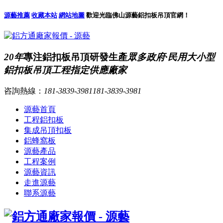
源藝推薦
收藏本站
網站地圖
歡迎光臨佛山源藝鋁扣板吊頂官網！
20年
專注鋁扣板吊頂研發生產
眾多政府·民用大小型
鋁扣板吊頂工程指定供應廠家
咨詢熱線：
181-3839-3981
181-3839-3981
源藝首頁
工程鋁扣板
集成吊頂扣板
鋁蜂窩板
源藝產品
工程案例
源藝資訊
走進源藝
聯系源藝