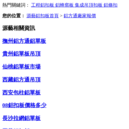
熱門關鍵詞：
工程鋁扣板
鋁蜂窩板
集成吊頂扣板
鋁條扣
您的位置：
源藝鋁扣板首頁
>
鋁方通廠家報價
源藝相關資訊
撫州鋁方通鋁單板
貴州鋁單板吊頂
仙桃鋁單板市場
西藏鋁方通吊頂
西安包柱鋁單板
08鋁扣板價格多少
長沙拉網鋁單板