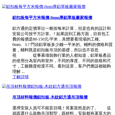
鋁扣板每平方米報價-0mm厚鋁單板廠家報價
鋁方通的定價單位一般按每米計算，但是也有的設計和
安裝公司按平方計算。? 如果說到工藝方面，目前包工
費的報價是80-150元/平米，具體要看現場的工種。
0mm、3.? 門頭鋁單板多少錢一平米的。輔料的價格和質
量，輔料既是鋁扣板吊頂的基礎，所以也不容忽
視 從事幕墻裝飾行業的人都知道，鋁單板產品
的使用分為室內和室外，不同的厚度、不同的規格和尺
寸，工藝難度程度不同。看到這里，客戶們應該都能夠
理解 ...
了解詳情
吊頂材料報價鋁扣板-木紋鋁方通吊頂報價
選擇安裝人員可不能盲目哦！答案當然是的了。 這
就跟選什么裝飾吊頂類型，跟材料，安裝都有著莫大的