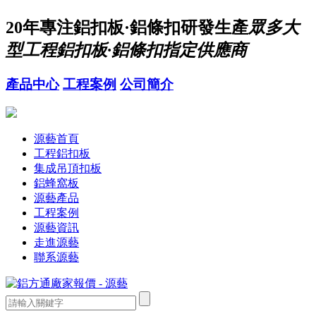
20年
專注鋁扣板·鋁條扣研發生產
眾多大
型工程鋁扣板·鋁條扣指定供應商
產品中心
工程案例
公司簡介
源藝首頁
工程鋁扣板
集成吊頂扣板
鋁蜂窩板
源藝產品
工程案例
源藝資訊
走進源藝
聯系源藝