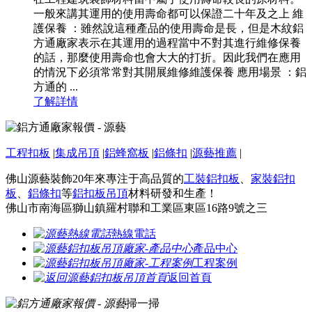
一般來講其運用的使用壽命都可以保證二十年及之上 維
護保養 ：雖然說這種產品的使用壽命是長，但是木紋鋁
方通廠家表示在其運用的過程當中不對其進行維修保養
的話，那麼使用壽命也會大大的打折。因此我們在應用
的情況下必須常常對其開展維修維護保養 應用場景 ：鋁
方通的 ...
了解詳情
工程扣板
|
集成吊頂
|
鋁蜂窩板
|
鋁條扣
|
源藝推薦
|
佛山源藝裝飾20年來專注于高品質的
工裝鋁扣板
、
家裝鋁扣
板
、
鋁條扣
等
鋁扣板吊頂
材料研發和生產！
佛山市南海區獅山鎮羅村聯和工業區東區16路9號之三
熱線電話
產品中心
工程案例
返回首頁
掃一掃