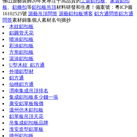
佛山源藝裝飾20年來專注于高品質的
工裝鋁扣板
、
家裝鋁扣
板
、
鋁條扣
等
鋁扣板吊頂
材料研發和生產！
備案號：粵ICP備
16102525號
源藝吊頂問答
源藝鋁扣板博客
鋁方通問答
鋁方通
問答
素材錦集
個人素材
名句摘抄
木紋鋁扣板
鋁圓管天花
噴涂鋁扣板
彩涂鋁扣板
方形鋁扣板
滾涂鋁扣板
U型木紋_鋁方通
外墻鋁型材
鋁方通
仙桃鋁方通
渭南集成吊頂排名
集成鋁扣板多少錢一張
廣安鋁單板報價
溫州仿木鋁扣板
鋁單板吊頂天花
吊集成鋁扣板品牌
淮安造型鋁單板
德州鋁扣板