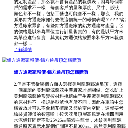
的定制產品，那么就不會有產品的報價表，因為每個客
戶的需求不一樣，每個客戶的量和厚度、尺寸、形狀、
顏色都不一樣，包括工藝也可能會不一樣，那么，我們
弧形鋁方通廠家如何去做這個統一的報價表呢？? ? ? ?鋁
方通廠家眾多，有些鋁方通廠家的鋁方通建材產品，它
的價格是以米為單位進行計量售賣的，有的是以平方米
為單位進行售賣，其實鋁方通價格按照米和平方米報價
都一樣 ...
了解詳情
鋁方通廠家報價-鋁方通吊頂怎樣購買
2.但是不管從哪個方面去選擇美利龍源藝通吊頂，選擇
一個靠譜的美利龍源藝花生產廠家才是關鍵。怎么防止
美利龍源藝通形變按材料挑選由于生產廠美利龍源藝送
的原材料不一樣規格型號也有所不同，因此在車箱中怎
樣置放才可以不會相互擠壓又節約室內空間，這就要考
驗裝貨師傅的智慧啦！按天花吊頂層高規定在墻四周用
水泥鋼釘固定不動25×25㎜噴漆主龍骨，木紋美利龍源
藝通廠家表示水泥鋼釘間隔不超300㎜。當然美利龍源藝