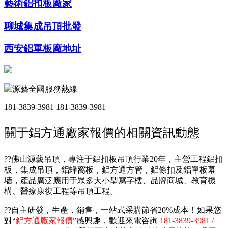
藝術鋁扣板廠家
聊城集成吊頂批發
西安鋁單板廠地址
源藝全國服務熱線
181-3839-3981
181-3839-3981
關于鋁方通廠家報價的相關資訊動態
??佛山源藝吊頂，專注于鋁扣板吊頂行業20年，主營工程鋁扣
板，集成吊頂，鋁蜂窩板，鋁方通方管，鋁條扣及鋁單板幕
墻，產品廣泛應用于眾多大小型寫字樓、品牌商城、教育機
構、醫療康復工程等吊頂工程。
??自主研發，生產，銷售，一站式采購節省20%成本！如果您
對“
鋁方通廠家報價
”感興趣，歡迎來電咨詢
181-3839-3981 /