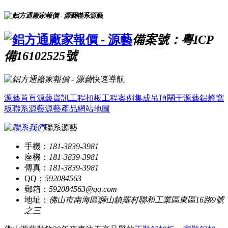
聯系源藝
備案號：粵ICP
備16102525號
快速導航
源藝首頁
源藝資訊
工程扣板
工程案例
集成吊頂
關于源藝
鋁蜂窩
板
聯系源藝
源藝產品
網站地圖
聯系源藝
手機：
181-3839-3981
座機：
181-3839-3981
傳真：
181-3839-3981
QQ：
592084563
郵箱：
592084563@qq.com
地址：
佛山市南海區獅山鎮羅村聯和工業區東區16路9號
之三