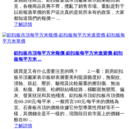
業務經理商洽。鋁扣板集成吊頂廠家表示結果顯而易
見，各種商品良莠不齊，攪亂了銷售市場。重點是對于
以前報過單價的客戶這次真的是前所未有的政策，大家
都知道我們的報價一 ...
了解詳情
鋁扣板吊頂每平方米報價-鋁扣板每平方米進貨價-鋁扣
板每平方米 ...
購買是又有什么需要注意的嗎？ 2.一看：廚房鋁扣
板吊頂廠家表示板材表層要美利龍源藝度好，無裂紋、
浸蝕、鼓起、壓折、皺褶及比較嚴重的擦刮傷、無油
漬、粘傷、劃痕、松網狀結構紋路，橫斷面無變黑、偏
灰、發黃狀況和其他殘渣。鋁扣板吊頂鋁扣板吊頂價格
在60-200元/每平米，一般而言100元/每平米的價格為
宜。石膏板吊頂的價格依據它外型專業性用材等不一
樣，其價錢全是不一樣的，現階段目前市面上的價錢一
般在80 ...
了解詳情