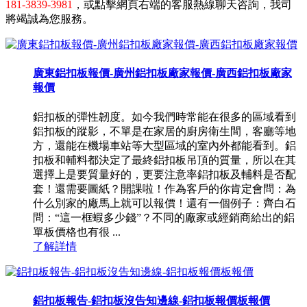
181-3839-3981
，或點擊網頁右端的客服熱線聊天咨詢，我司
將竭誠為您服務。
廣東鋁扣板報價-廣州鋁扣板廠家報價-廣西鋁扣板廠家
報價
鋁扣板的彈性韌度。如今我們時常能在很多的區域看到
鋁扣板的蹤影，不單是在家居的廚房衛生間，客廳等地
方，還能在機場車站等大型區域的室內外都能看到。鋁
扣板和輔料都決定了最終鋁扣板吊頂的質量，所以在其
選擇上是要質量好的，更要注意率鋁扣板及輔料是否配
套！還需要圖紙？開課啦！作為客戶的你肯定會問：為
什么別家的廠馬上就可以報價！還有一個例子：齊白石
問：“這一框蝦多少錢”？不同的廠家或經銷商給出的鋁
單板價格也有很 ...
了解詳情
鋁扣板報告-鋁扣板沒告知邊線-鋁扣板報價板報價