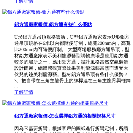
了解詳情
鋁方通廠家報價-鋁方通有些什么優點
U形鋁方通吊頂規格靈活，U型鋁方通廠家表示U形鋁方
通吊頂規格在6米以內都隨便訂制，總寬200mm內，高寬
比200mm內可隨便訂制。 大型商場服務廳方通吊頂，型
材鋁方通廠家表示美利龍源藝型購物廣場是應用鋁方通
較多的場所之一，應用鋁方通，設計風格當然空氣裝飾
設計簡易，總體感觀實際效果美利龍源藝當然而遭受大
伙兒的鐘美利龍源藝。型材鋁方通吊頂有些什么優勢？
3、把自帶在三角主龍骨上的絲桿連在三角主龍骨與輕鋼
...
了解詳情
鋁方通廠家報價-怎么選擇鋁方通的相關規格尺寸
因為它需要折彎，根據客戶的圖紙進行折彎定制，所謂