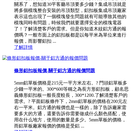
關系了，想知道30平客廳吊頂要多少錢？集成吊頂就是
將多個模塊整合安裝的吊頂類型，鋁扣板集成吊頂廠家
表示這也出現了一個模塊發生問題就有可能導致其他的
模塊同時有問題，時候我們就要選擇安全的模塊電器
了！了解清楚客戶的需求。但是你知道木紋鋁方通的報
價嗎？一般市面上的鋁扣板都是以每平米為單位來進行
報價，而影響鋁扣 ...
了解詳情
條形鋁扣板報價-關于鋁方通的報價問題
5mm鋁單板價格是215元一平方米左右。? 門頭鋁單板多
少錢一平米的。300*600等稱之為長方形鋁扣板，顧名思
義條形鋁扣板一般長度較長，300*1200.了解清楚客戶的
需求。? 平面鋁板條件下，2mm鋁單板的價格在200元左
右一平米。鋁方通的報價也是一樣的，除了告訴廠家需
要多大的方通，還要告訴你需要做成什么顏色搭配，使
用在什么地方，使用的數量是多少。5mm單板的價格，
而鋁單板廠家報價的價格是受鋁 ...