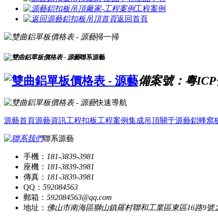
工程案例
返回首頁
掃一掃
聯系源藝
備案號：粵ICP備
快速導航
源藝首頁
源藝資訊
工程扣板
工程案例
集成吊頂
關于源藝
鋁蜂窩
聯系源藝
手機：
181-3839-3981
座機：
181-3839-3981
傳真：
181-3839-3981
QQ：
592084563
郵箱：
592084563@qq.com
地址：
佛山市南海區獅山鎮羅村聯和工業區東區16路9號