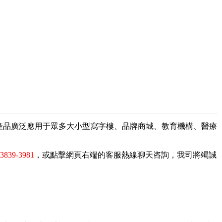
，產品廣泛應用于眾多大小型寫字樓、品牌商城、教育機構、醫療
-3839-3981
，或點擊網頁右端的客服熱線聊天咨詢，我司將竭誠