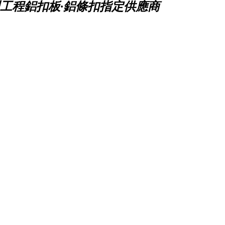
工程鋁扣板·鋁條扣指定供應商