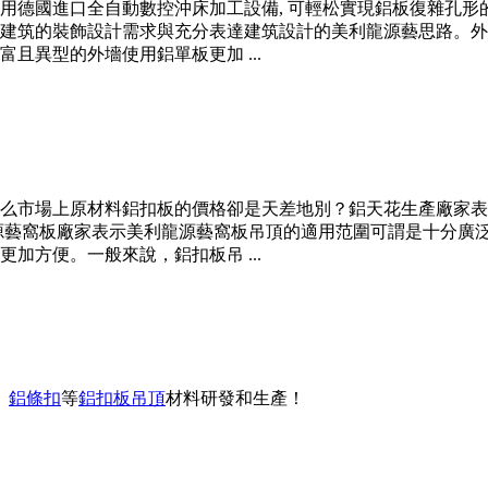
用德國進口全自動數控沖床加工設備, 可輕松實現鋁板復雜孔形
建筑的裝飾設計需求與充分表達建筑設計的美利龍源藝思路。外
且異型的外墻使用鋁單板更加 ...
么市場上原材料鋁扣板的價格卻是天差地別？鋁天花生產廠家表
源藝窩板廠家表示美利龍源藝窩板吊頂的適用范圍可謂是十分廣
加方便。一般來說，鋁扣板吊 ...
、
鋁條扣
等
鋁扣板吊頂
材料研發和生產！