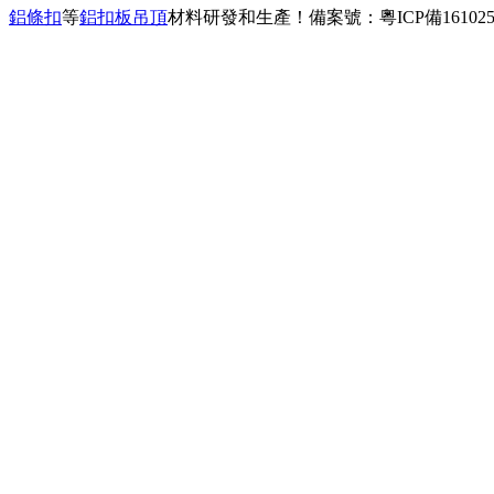
、
鋁條扣
等
鋁扣板吊頂
材料研發和生產！
備案號：粵ICP備161025