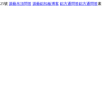
25號
源藝吊頂問答
源藝鋁扣板博客
鋁方通問答
鋁方通問答
素