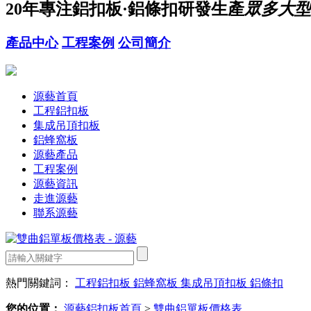
20年
專注鋁扣板·鋁條扣研發生產
眾多大型
產品中心
工程案例
公司簡介
源藝首頁
工程鋁扣板
集成吊頂扣板
鋁蜂窩板
源藝產品
工程案例
源藝資訊
走進源藝
聯系源藝
熱門關鍵詞：
工程鋁扣板
鋁蜂窩板
集成吊頂扣板
鋁條扣
您的位置：
源藝鋁扣板首頁
>
雙曲鋁單板價格表