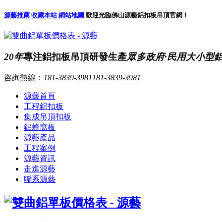
源藝推薦
收藏本站
網站地圖
歡迎光臨佛山源藝鋁扣板吊頂官網！
20年
專注鋁扣板吊頂研發生產
眾多政府·民用大小型
咨詢熱線：
181-3839-3981
181-3839-3981
源藝首頁
工程鋁扣板
集成吊頂扣板
鋁蜂窩板
源藝產品
工程案例
源藝資訊
走進源藝
聯系源藝