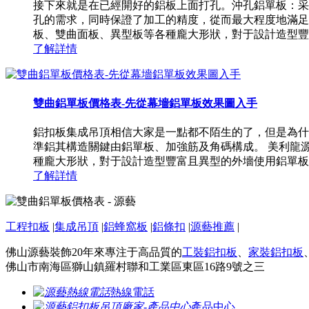
接下來就是在已經開好的鋁板上面打孔。沖孔鋁單板：采
孔的需求，同時保證了加工的精度，從而最大程度地滿足
板、雙曲面板、異型板等各種龐大形狀，對于設計造型豐富
了解詳情
雙曲鋁單板價格表-先從幕墻鋁單板效果圖入手
鋁扣板集成吊頂相信大家是一點都不陌生的了，但是為什
準鋁其構造關鍵由鋁單板、加強筋及角碼構成。 美利龍
種龐大形狀，對于設計造型豐富且異型的外墻使用鋁單板更
了解詳情
工程扣板
|
集成吊頂
|
鋁蜂窩板
|
鋁條扣
|
源藝推薦
|
佛山源藝裝飾20年來專注于高品質的
工裝鋁扣板
、
家裝鋁扣板
佛山市南海區獅山鎮羅村聯和工業區東區16路9號之三
熱線電話
產品中心