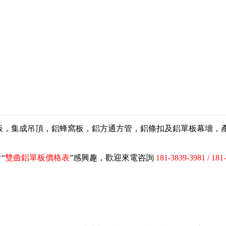
扣板，集成吊頂，鋁蜂窩板，鋁方通方管，鋁條扣及鋁單板幕墻
“
雙曲鋁單板價格表
”感興趣，歡迎來電咨詢
181-3839-3981 / 181