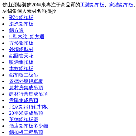
佛山源藝裝飾20年來專注于高品質的
工裝鋁扣板
、
家裝鋁扣板
材錦集
個人素材
名句摘抄
彩涂鋁扣板
滾涂鋁扣板
鋁方通
U型木紋_鋁方通
方形鋁扣板
外墻鋁型材
鋁圓管天花
噴涂鋁扣板
木紋鋁扣板
鋁扣板二級吊
景德外墻鋁單板
農村房集成吊頂
建材行業集成吊頂
貴陽集成吊頂
北京鋁吊頂鋁扣板
20平米集成吊頂
英德鋁扣板廠
酒店鋁扣板多少錢
鋁扣板工程吊頂