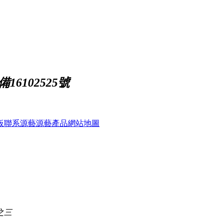
16102525號
板
聯系源藝
源藝產品
網站地圖
之三