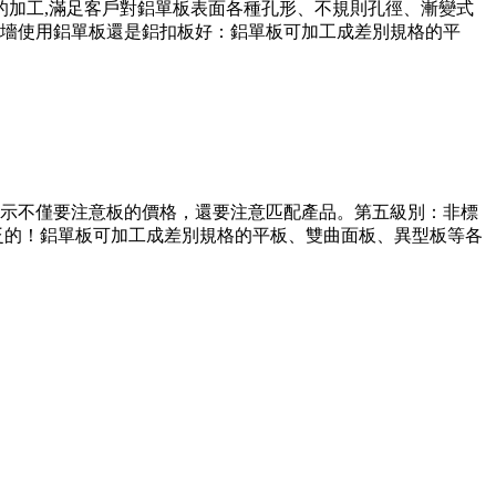
的加工,滿足客戶對鋁單板表面各種孔形、不規則孔徑、漸變式
墻使用鋁單板還是鋁扣板好：鋁單板可加工成差別規格的平
示不僅要注意板的價格，還要注意匹配產品。第五級別：非標
泛的！鋁單板可加工成差別規格的平板、雙曲面板、異型板等各