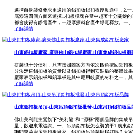
選擇自身裝修要求更適用的鋁扣板鋁扣板厚度適中，2.
底漆這四個方面來選擇1.扣板模塊在當中起著十分關鍵
都會使得有靜電產生，一經摩擦就會產生靜電釋放。一、注重
了解詳情
山東鋁扣板廠家-廣東佛山鋁扣板廠家-山東集成鋁扣板廠
拼裝也十分便利，只需按照圖案方向依次四角按回鋁扣板
分決定這鋁扣板的質量以及鋁扣板得到安裝后的整體效果
廠家表示鋁扣板和鋁單板是其中應用較廣的材料之一，其美
了解詳情
山東鋁扣板吊頂-山東吊頂鋁扣板批發-山東吊頂鋁扣板品
佛山美利龍主營旗下“美利龍”和 “源藝”兩個品牌的
量，歡迎來電咨詢。一、吊頂鋁扣板怎么裝的平1.廣東
詢問東莞廚房鋁扣板廠家，鋁扣板吊頂裝廚房好嗎？大家在選