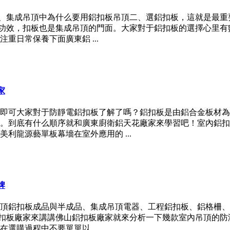
一、集成吊頂中為什么要用鋁扣板吊頂二、選鋁扣板，這就是最
的功效，扣板也是集成吊頂的門面。大家對于鋁扣板的選擇心里有數
日常保養下面廣東鋁 ...
家
即可大家對于防靜電鋁扣板了解了嗎？鋁扣板是由鋁合金板材為
。到底有什么順序就和廣東廚衛鋁天花廠家來學習吧！室內鋁扣
利龍源藝單板幕墻在室外應用的 ...
牌
集成吊頂鋁扣板成品與半成品、集成吊頂電器、工程鋁扣板、鋁格
鋁扣板廠家來講講佛山鋁扣板廠家就來分析一下幾款室內吊頂的
購過程中不要單單以 ...