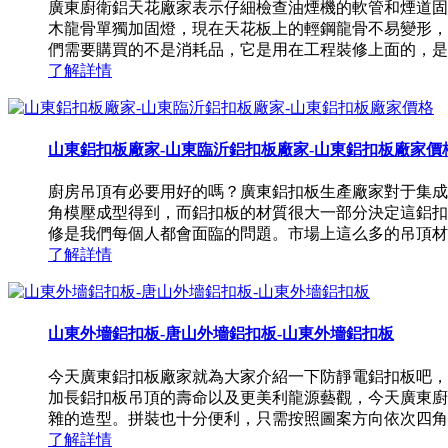
廣東廚衛鋁天花廠家表示仔細檢查油煙機的軟管和煙道固
木龍骨單獨加固燈，現在天花板上的輕鋼龍骨不易變形，
們需要購買的不是消耗品，它是用在工程裝修上面的，是一
了解詳情
山東鋁扣板廠家-山東臨沂鋁扣板廠家-山東鋁扣板廠家價
廚房吊頂有必要用好的嗎？廣東鋁扣板生產廠家對于集成
角模壓成型得到，而鋁扣板的材質很大一部分決定這鋁扣
修是我們每個人都會面臨的問題。市場上這么多的吊頂材料
了解詳情
山東外墻鋁扣板-唐山外墻鋁扣板-山東外墻鋁扣板
今天廣東鋁扣板廠家就為大家介紹一下防靜電鋁扣板吧，
加長鋁扣板吊頂的壽命以及更美利龍源藝觀，今天廣東廚
雜的造型。拼裝也十分便利，只需按照圖案方向依次四角按
了解詳情