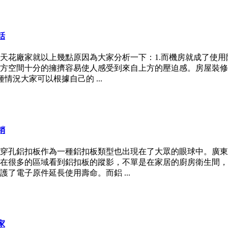
話
天花廠家就以上幾點原因為大家分析一下：1.而機房就成了使
方空間十分的擁擠容易使人感受到來自上方的壓迫感。房屋裝修
情況大家可以根據自己的 ...
銷
穿孔鋁扣板作為一種鋁扣板類型也出現在了大眾的眼球中。廣東
在很多的區域看到鋁扣板的蹤影，不單是在家居的廚房衛生間，
了電子原件延長使用壽命。而鋁 ...
家