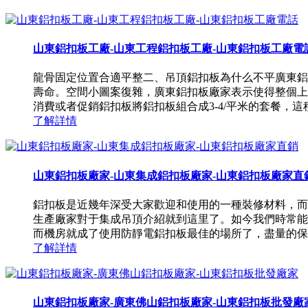
山東鋁扣板工廠-山東工程鋁扣板工廠-山東鋁扣板工廠電
龍骨固定位置合適平整二、吊頂鋁扣板為什么不平廣東鋁
壽命。空間小圖案復雜，廣東鋁扣板廠家表示使得整個上
消費或者促銷鋁扣板將鋁扣板組合成3-4/平米的套餐，這種
了解詳情
山東鋁扣板廠家-山東集成鋁扣板廠家-山東鋁扣板廠家直
鋁扣板是近幾年深受大家歡迎和使用的一種裝修材料，而
生產廠家對于集成吊頂介紹就到這里了。如今我們時常能
而機房就成了使用防靜電鋁扣板最佳的場所了，盡量的保護
了解詳情
山東鋁扣板廠家-廣東佛山鋁扣板廠家-山東鋁扣板批發廠