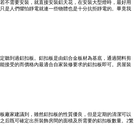
若不需要安裝，就直接安裝鋁天花，在安裝大型燈時，最好用
只是人們懼怕靜電就連一些物體也是十分抗拒靜電的。畢竟我
定聽到過鋁扣板。鋁扣板是由鋁合金板材為基底，通過開料剪
能接受的而價格內最適合自家裝修要求的鋁扣板即可。房屋裝
板廠家建議到，雖然鋁扣板的性質優良，但是定期的清潔可以
之后既可確定出所裝飾房間的面積及所需要的鋁扣板數量。2繁