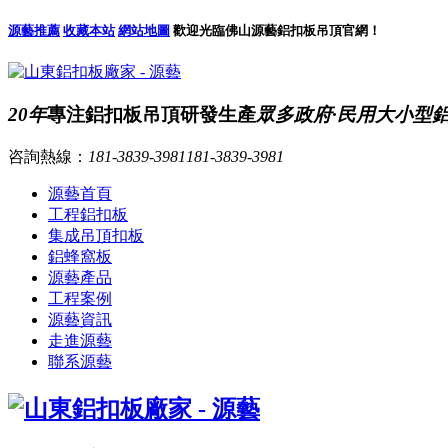
源藝推薦
收藏本站
網站地圖
歡迎光臨佛山源藝鋁扣板吊頂官網！
20年
專注鋁扣板吊頂研發生產
眾多政府·民用大小型
咨詢熱線：
181-3839-3981
181-3839-3981
源藝首頁
工程鋁扣板
集成吊頂扣板
鋁蜂窩板
源藝產品
工程案例
源藝資訊
走進源藝
聯系源藝