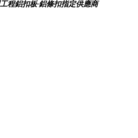
工程鋁扣板·鋁條扣指定供應商