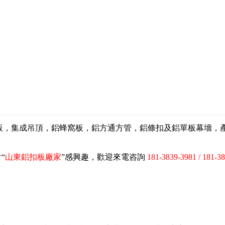
扣板，集成吊頂，鋁蜂窩板，鋁方通方管，鋁條扣及鋁單板幕墻
“
山東鋁扣板廠家
”感興趣，歡迎來電咨詢
181-3839-3981 / 181-3