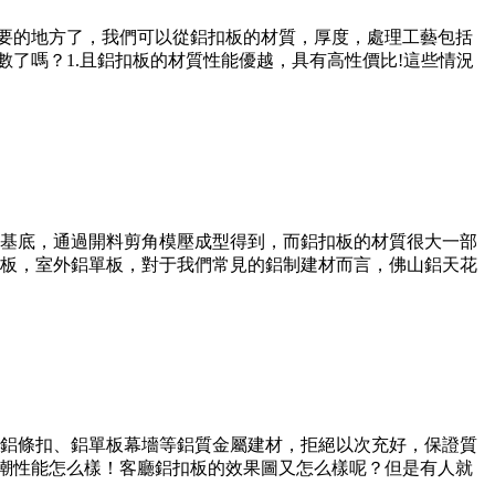
重要的地方了，我們可以從鋁扣板的材質，厚度，處理工藝包括
了嗎？1.且鋁扣板的材質性能優越，具有高性價比!這些情況
基底，通過開料剪角模壓成型得到，而鋁扣板的材質很大一部
板，室外鋁單板，對于我們常見的鋁制建材而言，佛山鋁天花
柵、鋁條扣、鋁單板幕墻等鋁質金屬建材，拒絕以次充好，保證質
防潮性能怎么樣！客廳鋁扣板的效果圖又怎么樣呢？但是有人就