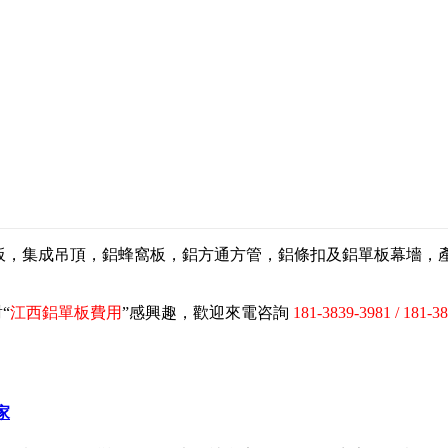
扣板，集成吊頂，鋁蜂窩板，鋁方通方管，鋁條扣及鋁單板幕墻
“
江西鋁單板費用
”感興趣，歡迎來電咨詢
181-3839-3981 / 181-3
家