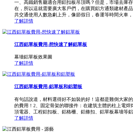
一、高鐵銷售廳適合用鋁扣板吊頂嗎？但是，市場去庫存
在，所以這就需要廣大客戶們，在購買鋁方通類建材產品
共交通使用人數急劇上升，像節假日，春運等時間火車，高
了解詳情
江西鋁單板費用-想快速了解鋁單板
幕墻鋁單板效果圖
了解詳情
江西鋁單板費用-鋁單板和鋁塑板
有句話說道，材料選得好不如裝的好！這都是難倒大家的
的費用！2、固定骨架的聯接件：在建筑主體的柱上電焊
頂電器、工程鋁扣板、鋁格柵、鋁條扣、鋁單板幕墻等鋁質金
了解詳情