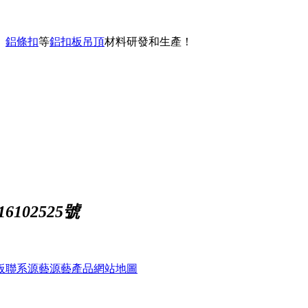
、
鋁條扣
等
鋁扣板吊頂
材料研發和生產！
102525號
板
聯系源藝
源藝產品
網站地圖