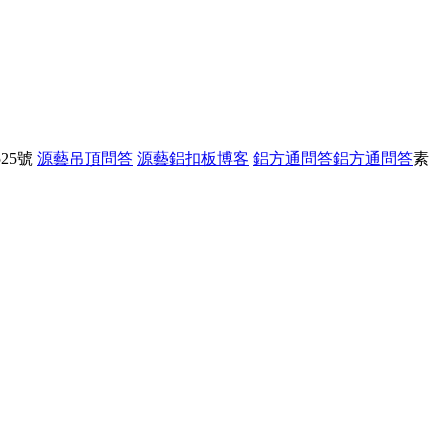
25號
源藝吊頂問答
源藝鋁扣板博客
鋁方通問答
鋁方通問答
素