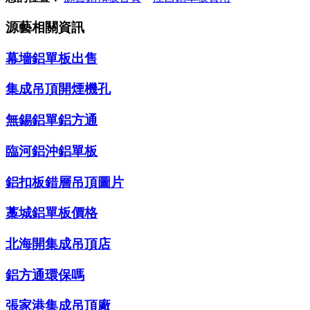
源藝相關資訊
幕墻鋁單板出售
集成吊頂開煙機孔
無錫鋁單鋁方通
臨河鋁沖鋁單板
鋁扣板錯層吊頂圖片
藁城鋁單板價格
北海開集成吊頂店
鋁方通環保嗎
張家港集成吊頂廠