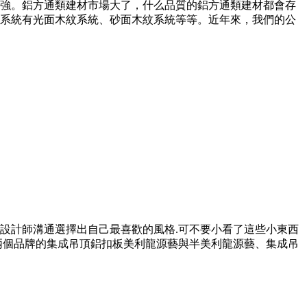
強。鋁方通類建材市場大了，什么品質的鋁方通類建材都會存
系統有光面木紋系統、砂面木紋系統等等。近年來，我們的公
設計師溝通選擇出自己最喜歡的風格.可不要小看了這些小東西
”兩個品牌的集成吊頂鋁扣板美利龍源藝與半美利龍源藝、集成吊