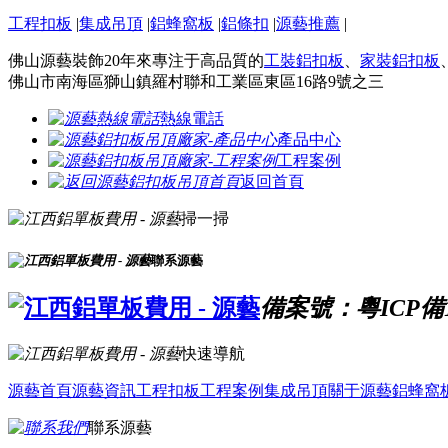
工程扣板
|
集成吊頂
|
鋁蜂窩板
|
鋁條扣
|
源藝推薦
|
佛山源藝裝飾20年來專注于高品質的
工裝鋁扣板
、
家裝鋁扣板
佛山市南海區獅山鎮羅村聯和工業區東區16路9號之三
熱線電話
產品中心
工程案例
返回首頁
掃一掃
聯系源藝
備案號：粵ICP備16
快速導航
源藝首頁
源藝資訊
工程扣板
工程案例
集成吊頂
關于源藝
鋁蜂窩
聯系源藝