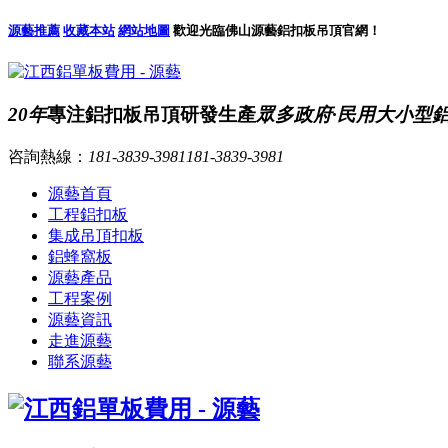
源藝推薦
收藏本站
網站地圖
歡迎光臨佛山源藝鋁扣板吊頂官網！
20年
專注鋁扣板吊頂研發生產
眾多政府·民用大小型
咨詢熱線：
181-3839-3981
181-3839-3981
源藝首頁
工程鋁扣板
集成吊頂扣板
鋁蜂窩板
源藝產品
工程案例
源藝資訊
走進源藝
聯系源藝