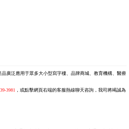
，產品廣泛應用于眾多大小型寫字樓、品牌商城、教育機構、醫療
839-3981
，或點擊網頁右端的客服熱線聊天咨詢，我司將竭誠為