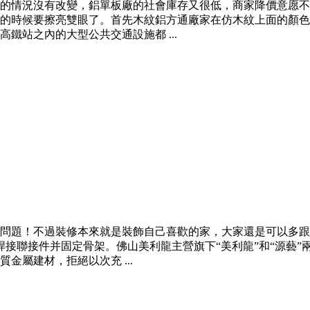
的情況沒有改變，鋁單板廠的社會庫存又很低，商家降價意愿不
的時候要擦亮雙眼了。首先木紋鋁方通廠家在仿木紋上面的顏色
鐵站之內的大型公共交通設施都 ...
問題！不過裝修本來就是裝飾自己喜歡的家，大家還是可以多跟
焊接聯接件并固定骨架。佛山美利龍主營旗下“美利龍”和“源藝
屬建材，拒絕以次充 ...