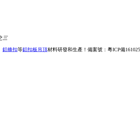
之三
、
鋁條扣
等
鋁扣板吊頂
材料研發和生產！
備案號：粵ICP備161025