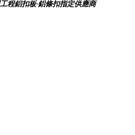
工程鋁扣板·鋁條扣指定供應商