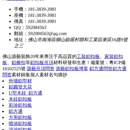
手機：
181-3839-3981
座機：
181-3839-3981
傳真：
181-3839-3981
QQ：
592084563
郵箱：
592084563@qq.com
地址：
佛山市南海區獅山鎮羅村聯和工業區東區16路9號
之三
佛山源藝裝飾20年來專注于高品質的
工裝鋁扣板
、
家裝鋁扣
板
、
鋁條扣
等
鋁扣板吊頂
材料研發和生產！
備案號：粵ICP備
16102525號
源藝吊頂問答
源藝鋁扣板博客
鋁方通問答
鋁方通
問答
素材錦集
個人素材
名句摘抄
外墻鋁型材
鋁圓管天花
U型木紋_鋁方通
木紋鋁扣板
彩涂鋁扣板
鋁方通
方形鋁扣板
噴涂鋁扣板
滾涂鋁扣板