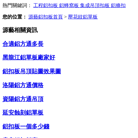
熱門關鍵詞：
工程鋁扣板
鋁蜂窩板
集成吊頂扣板
鋁條扣
您的位置：
源藝鋁扣板首頁
>
壓花紋鋁單板
源藝相關資訊
合適鋁方通多長
黑龍江鋁單板廠家好
鋁扣板吊頂貼圖效果圖
洛陽鋁方通價格
資陽鋁方通吊頂
延安蝕刻鋁單板
鋁扣板一個多少錢