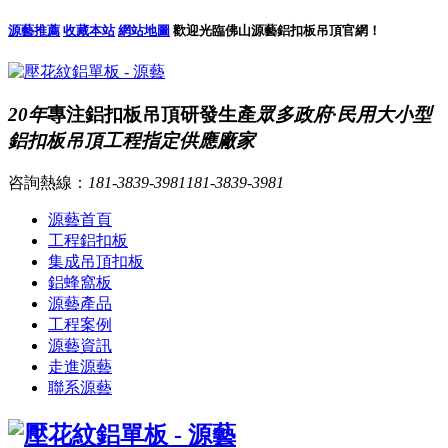
源藝推薦
收藏本站
網站地圖
歡迎光臨佛山源藝鋁扣板吊頂官網！
20年
專注鋁扣板吊頂研發生產
眾多政府·民用大小型
鋁扣板吊頂工程指定供應廠家
咨詢熱線：
181-3839-3981
181-3839-3981
源藝首頁
工程鋁扣板
集成吊頂扣板
鋁蜂窩板
源藝產品
工程案例
源藝資訊
走進源藝
聯系源藝