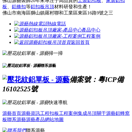
佛山源藝裝飾20年來專注于高品質的
工裝鋁扣板
、
家裝鋁扣
板
、
鋁條扣
等
鋁扣板吊頂
材料研發和生產！
佛山市南海區獅山鎮羅村聯和工業區東區16路9號之三
熱線電話
產品中心
工程案例
返回首頁
掃一掃
聯系源藝
備案號：粵ICP備
16102525號
快速導航
源藝首頁
源藝資訊
工程扣板
工程案例
集成吊頂
關于源藝
鋁蜂窩
板
聯系源藝
源藝產品
網站地圖
聯系源藝