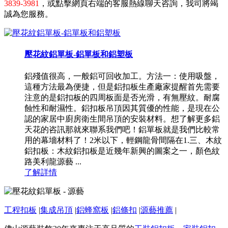
3839-3981
，或點擊網頁右端的客服熱線聊天咨詢，我司將竭
誠為您服務。
壓花紋鋁單板-鋁單板和鋁塑板
鋁殘值很高，一般鋁可回收加工。方法一：使用吸盤，
這種方法最為便捷，但是鋁扣板生產廠家提醒首先需要
注意的是鋁扣板的四周板面是否光滑，有無壓紋。耐腐
蝕性和耐濕性。鋁扣板吊頂因其質優的性能，是現在公
認的家居中廚房衛生間吊頂的安裝材料。想了解更多鋁
天花的咨訊那就來聯系我們吧！鋁單板就是我們比較常
用的幕墻材料了！2米以下，輕鋼龍骨間隔在1.三、木紋
鋁扣板：木紋鋁扣板是近幾年新興的圖案之一，顏色紋
路美利龍源藝 ...
了解詳情
工程扣板
|
集成吊頂
|
鋁蜂窩板
|
鋁條扣
|
源藝推薦
|