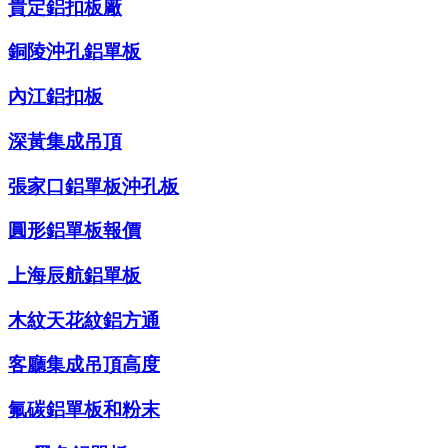
貴定鋁扣板廠
銅陵沖孔鋁單板
內江鋁扣板
深黃集成吊頂
張家口鋁單板沖孔板
圓形鋁單板報價
上海辰航鋁單板
木紋天花紋鋁方通
客廳集成吊頂高度
氟碳鋁單板和粉末