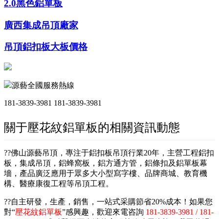
2.0黑色鋁單板
廣西集成吊頂廠家
吊頂鋁扣板大板價格
源藝全國服務熱線
181-3839-3981
181-3839-3981
關于壓花紋鋁單板的相關資訊動態
??佛山源藝吊頂，專注于鋁扣板吊頂行業20年，主營工程鋁扣
板，集成吊頂，鋁蜂窩板，鋁方通方管，鋁條扣及鋁單板幕
墻，產品廣泛應用于眾多大小型寫字樓、品牌商城、教育機
構、醫療康復工程等吊頂工程。
??自主研發，生產，銷售，一站式采購節省20%成本！如果您
對“
壓花紋鋁單板
”感興趣，歡迎來電咨詢
181-3839-3981 / 181-