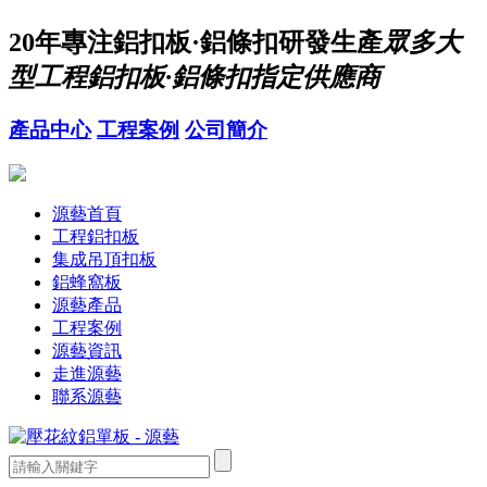
20年
專注鋁扣板·鋁條扣研發生產
眾多大
型工程鋁扣板·鋁條扣指定供應商
產品中心
工程案例
公司簡介
源藝首頁
工程鋁扣板
集成吊頂扣板
鋁蜂窩板
源藝產品
工程案例
源藝資訊
走進源藝
聯系源藝