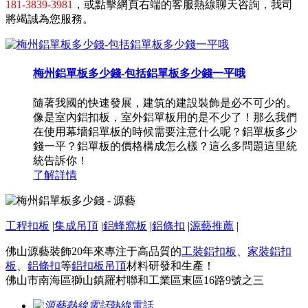
181-3839-3981
，或點擊網頁右端的客服熱線聊天咨詢，我司
將竭誠為您服務。
梅州鋁單板多少錢-包括鋁單板多少錢一平哦
隨著我國的快速發展，建筑的建設裝飾是必不可少的。
像是室內鋁扣板，室外鋁單板用的是不少了！那么我們
在使用幕墻鋁單板的時候需要注意什么呢？鋁單板多少
錢一平？鋁單板的價格構成怎么樣？這么多問題這里統
統告訴你！
了解詳情
工程扣板
|
集成吊頂
|
鋁蜂窩板
|
鋁條扣
|
源藝推薦
|
佛山源藝裝飾20年來專注于高品質的
工裝鋁扣板
、
家裝鋁扣
板
、
鋁條扣
等
鋁扣板吊頂
材料研發和生產！
佛山市南海區獅山鎮羅村聯和工業區東區16路9號之三
熱線電話