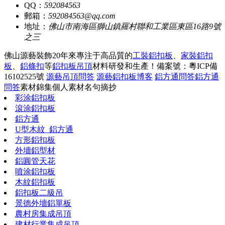
QQ：
592084563
郵箱：
592084563@qq.com
地址：
佛山市南海區獅山鎮羅村聯和工業區東區16路9號
之三
佛山源藝裝飾20年來專注于高品質的
工裝鋁扣板
、
家裝鋁扣
板
、
鋁條扣
等
鋁扣板吊頂
材料研發和生產！
備案號：粵ICP備
16102525號
源藝吊頂問答
源藝鋁扣板博客
鋁方通問答
鋁方通
問答
素材錦集
個人素材
名句摘抄
彩涂鋁扣板
滾涂鋁扣板
鋁方通
U型木紋_鋁方通
方形鋁扣板
外墻鋁型材
鋁圓管天花
噴涂鋁扣板
木紋鋁扣板
鋁扣板二級吊
景德外墻鋁單板
農村房集成吊頂
建材行業集成吊頂