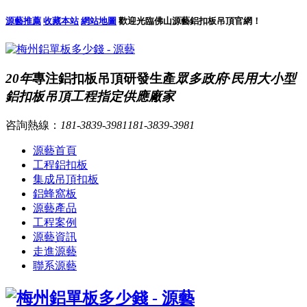
源藝推薦
收藏本站
網站地圖
歡迎光臨佛山源藝鋁扣板吊頂官網！
20年
專注鋁扣板吊頂研發生產
眾多政府·民用大小型
鋁扣板吊頂工程指定供應廠家
咨詢熱線：
181-3839-3981
181-3839-3981
源藝首頁
工程鋁扣板
集成吊頂扣板
鋁蜂窩板
源藝產品
工程案例
源藝資訊
走進源藝
聯系源藝