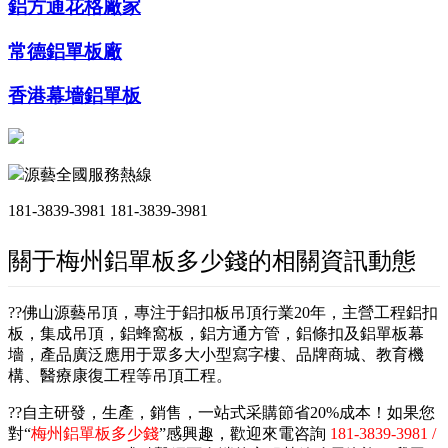
鋁方通花格廠家
常德鋁單板廠
香港幕墻鋁單板
源藝全國服務熱線
181-3839-3981
181-3839-3981
關于梅州鋁單板多少錢的相關資訊動態
??佛山源藝吊頂，專注于鋁扣板吊頂行業20年，主營工程鋁扣
板，集成吊頂，鋁蜂窩板，鋁方通方管，鋁條扣及鋁單板幕
墻，產品廣泛應用于眾多大小型寫字樓、品牌商城、教育機
構、醫療康復工程等吊頂工程。
??自主研發，生產，銷售，一站式采購節省20%成本！如果您
對“
梅州鋁單板多少錢
”感興趣，歡迎來電咨詢
181-3839-3981 /