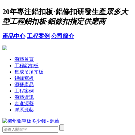
20年
專注鋁扣板·鋁條扣研發生產
眾多大
型工程鋁扣板·鋁條扣指定供應商
產品中心
工程案例
公司簡介
源藝首頁
工程鋁扣板
集成吊頂扣板
鋁蜂窩板
源藝產品
工程案例
源藝資訊
走進源藝
聯系源藝