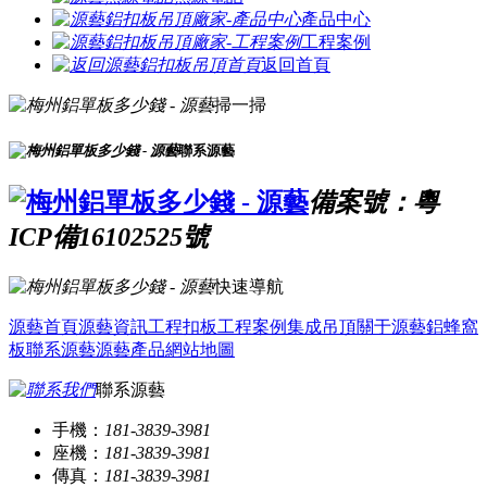
產品中心
工程案例
返回首頁
掃一掃
聯系源藝
備案號：粵
ICP備16102525號
快速導航
源藝首頁
源藝資訊
工程扣板
工程案例
集成吊頂
關于源藝
鋁蜂窩
板
聯系源藝
源藝產品
網站地圖
聯系源藝
手機：
181-3839-3981
座機：
181-3839-3981
傳真：
181-3839-3981