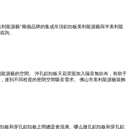
美利龍源藝”兩個品牌的集成吊頂鋁扣板美利龍源藝與半美利龍
咨詢。
利龍源藝的空間。 沖孔鋁扣板天花背面加入隔音無紡布，有助于
，達到不同程度的密閉空間吸音需求。 佛山市美利龍源藝裝飾
扣板和穿孔鋁扣板之間總是會混淆。哪么微孔鋁扣板和穿孔鋁