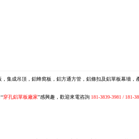
扣板，集成吊頂，鋁蜂窩板，鋁方通方管，鋁條扣及鋁單板幕墻
“
穿孔鋁單板廠家
”感興趣，歡迎來電咨詢
181-3839-3981 / 181-3