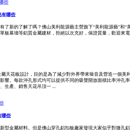
點有哪些
有了新的了解了嗎？佛山美利龍源藝主營旗下“美利龍源藝”和“
單板幕墻等鋁質金屬建材，拒絕以次充好，保證質量，歡迎來電
金屬天花板設計，目的是為了減少對外界帶來噪音及營造一個美
影響。每款沖孔形式均可以提供不同的吸聲開放面積比率沖孔率
產、銷售天花吊頂一 ...
有哪些
新型金屬材料。但是佛山穿孔鋁扣板廠家發現大家似乎對微孔鋁