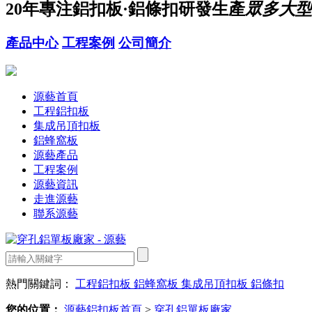
20年
專注鋁扣板·鋁條扣研發生產
眾多大型
產品中心
工程案例
公司簡介
源藝首頁
工程鋁扣板
集成吊頂扣板
鋁蜂窩板
源藝產品
工程案例
源藝資訊
走進源藝
聯系源藝
熱門關鍵詞：
工程鋁扣板
鋁蜂窩板
集成吊頂扣板
鋁條扣
您的位置：
源藝鋁扣板首頁
>
穿孔鋁單板廠家