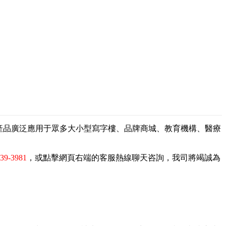
，產品廣泛應用于眾多大小型寫字樓、品牌商城、教育機構、醫療
839-3981
，或點擊網頁右端的客服熱線聊天咨詢，我司將竭誠為