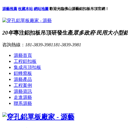
源藝推薦
收藏本站
網站地圖
歡迎光臨佛山源藝鋁扣板吊頂官網！
20年
專注鋁扣板吊頂研發生產
眾多政府·民用大小型
咨詢熱線：
181-3839-3981
181-3839-3981
源藝首頁
工程鋁扣板
集成吊頂扣板
鋁蜂窩板
源藝產品
工程案例
源藝資訊
走進源藝
聯系源藝