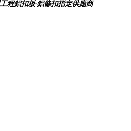
工程鋁扣板·鋁條扣指定供應商