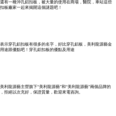
還有一種沖孔鋁扣板，被大量的使用在商場，醫院，車站這些
扣板廠家一起來揭開這個謎題吧！
表示穿孔鋁扣板有很多的名字，好比穿孔鋁板，美利龍源藝金
用途跟優點吧！穿孔鋁扣板的優點及用途
利龍源藝主營旗下“美利龍源藝”和“美利龍源藝”兩個品牌的
，拒絕以次充好，保證質量，歡迎來電咨詢。