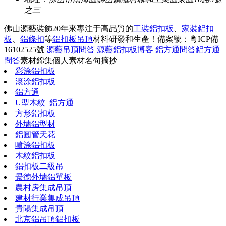
之三
佛山源藝裝飾20年來專注于高品質的
工裝鋁扣板
、
家裝鋁扣
板
、
鋁條扣
等
鋁扣板吊頂
材料研發和生產！
備案號：粵ICP備
16102525號
源藝吊頂問答
源藝鋁扣板博客
鋁方通問答
鋁方通
問答
素材錦集
個人素材
名句摘抄
彩涂鋁扣板
滾涂鋁扣板
鋁方通
U型木紋_鋁方通
方形鋁扣板
外墻鋁型材
鋁圓管天花
噴涂鋁扣板
木紋鋁扣板
鋁扣板二級吊
景德外墻鋁單板
農村房集成吊頂
建材行業集成吊頂
貴陽集成吊頂
北京鋁吊頂鋁扣板