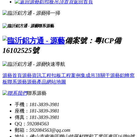
返回首頁
掃一掃
聯系源藝
備案號：粵ICP備
16102525號
快速導航
源藝首頁
源藝資訊
工程扣板
工程案例
集成吊頂
關于源藝
鋁蜂窩
板
聯系源藝
源藝產品
網站地圖
聯系源藝
手機：
181-3839-3981
座機：
181-3839-3981
傳真：
181-3839-3981
QQ：
592084563
郵箱：
592084563@qq.com
地址：
佛山市南海區獅山鎮羅村聯和工業區東區16路9號