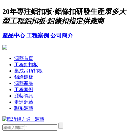
20年
專注鋁扣板·鋁條扣研發生產
眾多大
型工程鋁扣板·鋁條扣指定供應商
產品中心
工程案例
公司簡介
源藝首頁
工程鋁扣板
集成吊頂扣板
鋁蜂窩板
源藝產品
工程案例
源藝資訊
走進源藝
聯系源藝