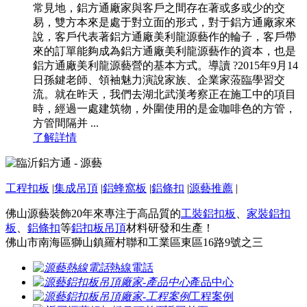
常見地，鋁方通廠家與客戶之間存在著或多或少的交
易，雙方本來是處于對立面的形式，對于鋁方通廠家來
說，客戶代表著鋁方通廠美利龍源藝作的輪子，客戶帶
來的訂單能夠成為鋁方通廠美利龍源藝作的資本，也是
鋁方通廠美利龍源藝營的基本方式。導讀 ?2015年9月14
日孫鍵老師、領袖魅力演說家族、企業家蒞臨學習交
流。就在昨天，我們去湖北武漢考察正在施工中的項目
時，經過一處建筑物，外圍使用的是金咖啡色的方管，
方管間隔并 ...
了解詳情
工程扣板
|
集成吊頂
|
鋁蜂窩板
|
鋁條扣
|
源藝推薦
|
佛山源藝裝飾20年來專注于高品質的
工裝鋁扣板
、
家裝鋁扣
板
、
鋁條扣
等
鋁扣板吊頂
材料研發和生產！
佛山市南海區獅山鎮羅村聯和工業區東區16路9號之三
熱線電話
產品中心
工程案例