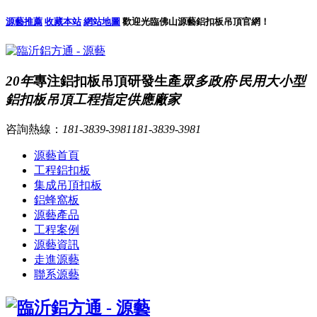
源藝推薦
收藏本站
網站地圖
歡迎光臨佛山源藝鋁扣板吊頂官網！
20年
專注鋁扣板吊頂研發生產
眾多政府·民用大小型
鋁扣板吊頂工程指定供應廠家
咨詢熱線：
181-3839-3981
181-3839-3981
源藝首頁
工程鋁扣板
集成吊頂扣板
鋁蜂窩板
源藝產品
工程案例
源藝資訊
走進源藝
聯系源藝