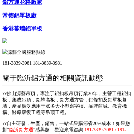
鋁方通花格廠家
常德鋁單板廠
香港幕墻鋁單板
源藝全國服務熱線
181-3839-3981
181-3839-3981
關于臨沂鋁方通的相關資訊動態
??佛山源藝吊頂，專注于鋁扣板吊頂行業20年，主營工程鋁扣
板，集成吊頂，鋁蜂窩板，鋁方通方管，鋁條扣及鋁單板幕
墻，產品廣泛應用于眾多大小型寫字樓、品牌商城、教育機
構、醫療康復工程等吊頂工程。
??自主研發，生產，銷售，一站式采購節省20%成本！如果您
對“
臨沂鋁方通
”感興趣，歡迎來電咨詢
181-3839-3981 / 181-