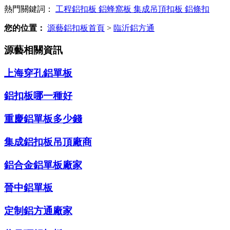
熱門關鍵詞：
工程鋁扣板
鋁蜂窩板
集成吊頂扣板
鋁條扣
您的位置：
源藝鋁扣板首頁
>
臨沂鋁方通
源藝相關資訊
上海穿孔鋁單板
鋁扣板哪一種好
重慶鋁單板多少錢
集成鋁扣板吊頂廠商
鋁合金鋁單板廠家
晉中鋁單板
定制鋁方通廠家