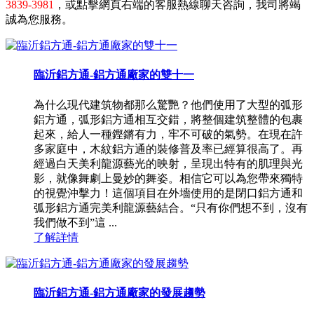
3839-3981
，或點擊網頁右端的客服熱線聊天咨詢，我司將竭
誠為您服務。
臨沂鋁方通-鋁方通廠家的雙十一
為什么現代建筑物都那么驚艷？他們使用了大型的弧形
鋁方通，弧形鋁方通相互交錯，將整個建筑整體的包裹
起來，給人一種鏗鏘有力，牢不可破的氣勢。在現在許
多家庭中，木紋鋁方通的裝修普及率已經算很高了。再
經過白天美利龍源藝光的映射，呈現出特有的肌理與光
影，就像舞劇上曼妙的舞姿。相信它可以為您帶來獨特
的視覺沖擊力！這個項目在外墻使用的是閉口鋁方通和
弧形鋁方通完美利龍源藝結合。“只有你們想不到，沒有
我們做不到”這 ...
了解詳情
臨沂鋁方通-鋁方通廠家的發展趨勢