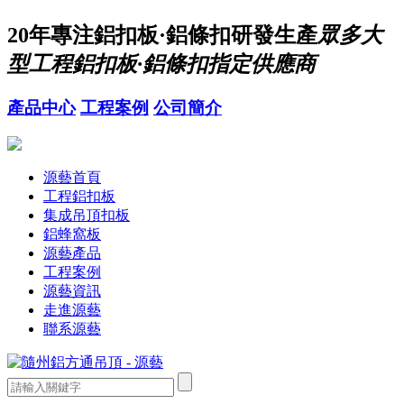
20年
專注鋁扣板·鋁條扣研發生產
眾多大
型工程鋁扣板·鋁條扣指定供應商
產品中心
工程案例
公司簡介
源藝首頁
工程鋁扣板
集成吊頂扣板
鋁蜂窩板
源藝產品
工程案例
源藝資訊
走進源藝
聯系源藝