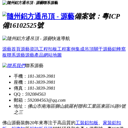
聯系源藝
備案號：粵ICP
備16102525號
快速導航
源藝首頁
源藝資訊
工程扣板
工程案例
集成吊頂
關于源藝
鋁蜂窩
板
聯系源藝
源藝產品
網站地圖
聯系源藝
手機：
181-3839-3981
座機：
181-3839-3981
傳真：
181-3839-3981
QQ：
592084563
郵箱：
592084563@qq.com
地址：
佛山市南海區獅山鎮羅村聯和工業區東區16路9號
之三
佛山源藝裝飾20年來專注于高品質的
工裝鋁扣板
、
家裝鋁扣