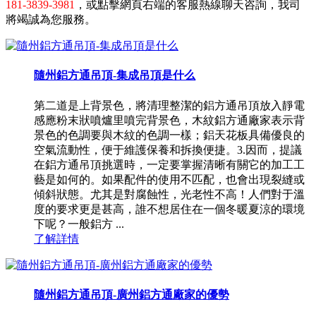
181-3839-3981
，或點擊網頁右端的客服熱線聊天咨詢，我司
將竭誠為您服務。
隨州鋁方通吊頂-集成吊頂是什么
第二道是上背景色，將清理整潔的鋁方通吊頂放入靜電
感應粉末狀噴爐里噴完背景色，木紋鋁方通廠家表示背
景色的色調要與木紋的色調一樣；鋁天花板具備優良的
空氣流動性，便于維護保養和拆換便捷。3.因而，提議
在鋁方通吊頂挑選時，一定要掌握清晰有關它的加工工
藝是如何的。如果配件的使用不匹配，也會出現裂縫或
傾斜狀態。尤其是對腐蝕性，光老性不高！人們對于溫
度的要求更是甚高，誰不想居住在一個冬暖夏涼的環境
下呢？一般鋁方 ...
了解詳情
隨州鋁方通吊頂-廣州鋁方通廠家的優勢