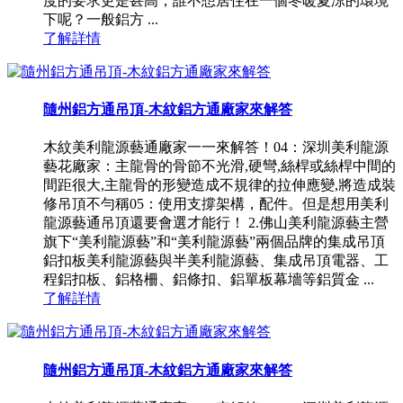
度的要求更是甚高，誰不想居住在一個冬暖夏涼的環境
下呢？一般鋁方 ...
了解詳情
隨州鋁方通吊頂-木紋鋁方通廠家來解答
木紋美利龍源藝通廠家一一來解答！04：深圳美利龍源
藝花廠家：主龍骨的骨節不光滑,硬彎,絲桿或絲桿中間的
間距很大,主龍骨的形變造成不規律的拉伸應變,將造成裝
修吊頂不勻稱05：使用支撐架構，配件。但是想用美利
龍源藝通吊頂還要會選才能行！ 2.佛山美利龍源藝主營
旗下“美利龍源藝”和“美利龍源藝”兩個品牌的集成吊頂
鋁扣板美利龍源藝與半美利龍源藝、集成吊頂電器、工
程鋁扣板、鋁格柵、鋁條扣、鋁單板幕墻等鋁質金 ...
了解詳情
隨州鋁方通吊頂-木紋鋁方通廠家來解答