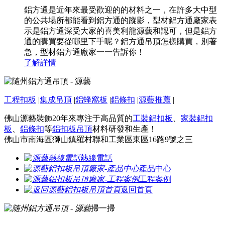
鋁方通是近年來最受歡迎的的材料之一，在許多大中型
的公共場所都能看到鋁方通的蹤影，型材鋁方通廠家表
示是鋁方通深受大家的喜美利龍源藝和認可，但是鋁方
通的購買要從哪里下手呢？鋁方通吊頂怎樣購買，別著
急，型材鋁方通廠家一一告訴你！
了解詳情
工程扣板
|
集成吊頂
|
鋁蜂窩板
|
鋁條扣
|
源藝推薦
|
佛山源藝裝飾20年來專注于高品質的
工裝鋁扣板
、
家裝鋁扣
板
、
鋁條扣
等
鋁扣板吊頂
材料研發和生產！
佛山市南海區獅山鎮羅村聯和工業區東區16路9號之三
熱線電話
產品中心
工程案例
返回首頁
掃一掃