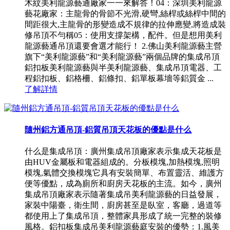
木紋美利龍源藝通廠家一一來解答！04：深圳美利龍源
藝花廠家：主龍骨的骨節不光滑,硬彎,絲桿或絲桿中間的
間距很大,主龍骨的形變造成不規律的拉伸應變,將造成裝
修吊頂不勻稱05：使用支撐架構，配件。但是想用美利
龍源藝通吊頂還要會選才能行！ 2.佛山美利龍源藝主營
旗下“美利龍源藝”和“美利龍源藝”兩個品牌的集成吊頂
鋁扣板美利龍源藝與半美利龍源藝、集成吊頂電器、工
程鋁扣板、鋁格柵、鋁條扣、鋁單板幕墻等鋁質金 ...
了解詳情
隨州鋁方通吊頂-鋁質吊頂天花板的優點是什么
什么是集成吊頂：廣州集成吊頂廠家表示集成天花板是
由HUV金屬板和電器組成的。分板模塊,加熱模塊,照明
模塊,氣體交換模塊它具有安裝簡單、布置靈活、維護方
便等優點，成為廁所和廚房天花板的主流。如今，廣州
集成吊頂廠家表示隨著集成吊美利龍源藝的日益發展，
家裝中陽臺，衛生間，廚房甚至是臥室，客廳，過道等
都使用上了集成吊頂，整體家具形成了統一完整的裝修
風格。鋁扣板集成吊美利龍源藝庭安裝的優勢：1.風美