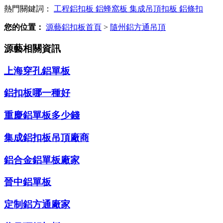
熱門關鍵詞：
工程鋁扣板
鋁蜂窩板
集成吊頂扣板
鋁條扣
您的位置：
源藝鋁扣板首頁
>
隨州鋁方通吊頂
源藝相關資訊
上海穿孔鋁單板
鋁扣板哪一種好
重慶鋁單板多少錢
集成鋁扣板吊頂廠商
鋁合金鋁單板廠家
晉中鋁單板
定制鋁方通廠家