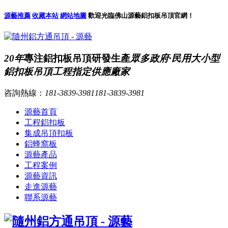
源藝推薦
收藏本站
網站地圖
歡迎光臨佛山源藝鋁扣板吊頂官網！
20年
專注鋁扣板吊頂研發生產
眾多政府·民用大小型
鋁扣板吊頂工程指定供應廠家
咨詢熱線：
181-3839-3981
181-3839-3981
源藝首頁
工程鋁扣板
集成吊頂扣板
鋁蜂窩板
源藝產品
工程案例
源藝資訊
走進源藝
聯系源藝