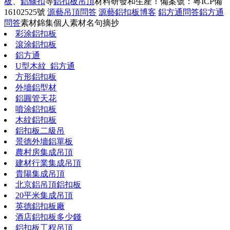
板
、
鋁條扣
等
鋁扣板吊頂
材料研發和生產！
備案號：粵ICP備
16102525號
源藝吊頂問答
源藝鋁扣板博客
鋁方通問答
鋁方通
問答
素材錦集
個人素材
名句摘抄
彩涂鋁扣板
滾涂鋁扣板
鋁方通
U型木紋_鋁方通
方形鋁扣板
外墻鋁型材
鋁圓管天花
噴涂鋁扣板
木紋鋁扣板
鋁扣板二級吊
景德外墻鋁單板
農村房集成吊頂
建材行業集成吊頂
貴陽集成吊頂
北京鋁吊頂鋁扣板
20平米集成吊頂
英德鋁扣板廠
酒店鋁扣板多少錢
鋁扣板工程吊頂