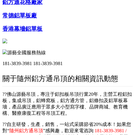
鋁方通花格廠家
常德鋁單板廠
香港幕墻鋁單板
源藝全國服務熱線
181-3839-3981
181-3839-3981
關于隨州鋁方通吊頂的相關資訊動態
??佛山源藝吊頂，專注于鋁扣板吊頂行業20年，主營工程鋁扣
板，集成吊頂，鋁蜂窩板，鋁方通方管，鋁條扣及鋁單板幕
墻，產品廣泛應用于眾多大小型寫字樓、品牌商城、教育機
構、醫療康復工程等吊頂工程。
??自主研發，生產，銷售，一站式采購節省20%成本！如果您
對“
隨州鋁方通吊頂
”感興趣，歡迎來電咨詢
181-3839-3981 /