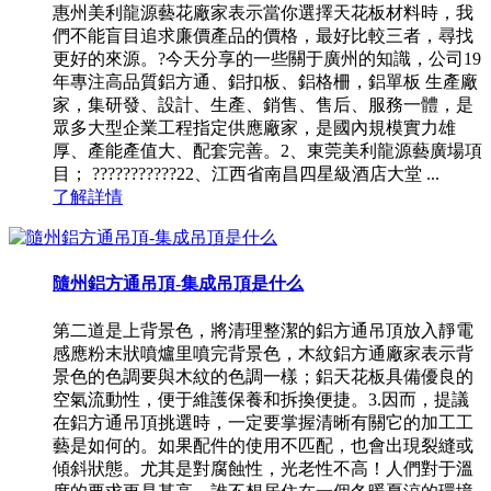
惠州美利龍源藝花廠家表示當你選擇天花板材料時，我
們不能盲目追求廉價產品的價格，最好比較三者，尋找
更好的來源。?今天分享的一些關于廣州的知識，公司19
年專注高品質鋁方通、鋁扣板、鋁格柵，鋁單板 生產廠
家，集研發、設計、生產、銷售、售后、服務一體，是
眾多大型企業工程指定供應廠家，是國內規模實力雄
厚、產能產值大、配套完善。2、東莞美利龍源藝廣場項
目； ???????????22、江西省南昌四星級酒店大堂 ...
了解詳情
隨州鋁方通吊頂-集成吊頂是什么
第二道是上背景色，將清理整潔的鋁方通吊頂放入靜電
感應粉末狀噴爐里噴完背景色，木紋鋁方通廠家表示背
景色的色調要與木紋的色調一樣；鋁天花板具備優良的
空氣流動性，便于維護保養和拆換便捷。3.因而，提議
在鋁方通吊頂挑選時，一定要掌握清晰有關它的加工工
藝是如何的。如果配件的使用不匹配，也會出現裂縫或
傾斜狀態。尤其是對腐蝕性，光老性不高！人們對于溫