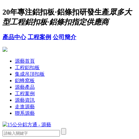
20年
專注鋁扣板·鋁條扣研發生產
眾多大
型工程鋁扣板·鋁條扣指定供應商
產品中心
工程案例
公司簡介
源藝首頁
工程鋁扣板
集成吊頂扣板
鋁蜂窩板
源藝產品
工程案例
源藝資訊
走進源藝
聯系源藝