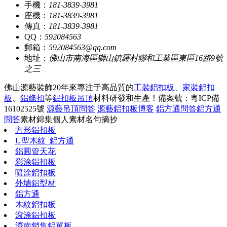
手機：
181-3839-3981
座機：
181-3839-3981
傳真：
181-3839-3981
QQ：
592084563
郵箱：
592084563@qq.com
地址：
佛山市南海區獅山鎮羅村聯和工業區東區16路9號
之三
佛山源藝裝飾20年來專注于高品質的
工裝鋁扣板
、
家裝鋁扣
板
、
鋁條扣
等
鋁扣板吊頂
材料研發和生產！
備案號：粵ICP備
16102525號
源藝吊頂問答
源藝鋁扣板博客
鋁方通問答
鋁方通
問答
素材錦集
個人素材
名句摘抄
方形鋁扣板
U型木紋_鋁方通
鋁圓管天花
彩涂鋁扣板
噴涂鋁扣板
外墻鋁型材
鋁方通
木紋鋁扣板
滾涂鋁扣板
濟南銷售鋁單板