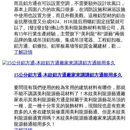
而且鋁方通在可以設置空調，不需要額外設計吹風口，
基本上四面八方的吹風口很多，在消防設施和淋浴設施
中使用也設置方便，而且外觀美觀。這種鋁型材的鋁合
金抗壓強度又分成H24、H18;隨后用螺釘固定扭緊就可
以了。[發][發][發]佛山市美利龍裝飾材料有限公司，具
有15年行業生產經驗，主營旗下“美利龍”和“源藝”兩個
品牌的集成吊頂鋁扣板、集成吊頂電器、工程鋁扣板、
鋁方通、鋁條扣、鋁單板幕墻等鋁質金屬建材，歡 ...
了解詳情
15公分鋁方通-木紋鋁方通廠家來講講鋁方通能用多久
要問現有我們使用的較為常用的建筑材料有哪些，那就
不能不講講美利龍源藝花材料了！木紋美利龍源藝通廠
家表示其美利龍源藝方通是歸屬于美利龍源藝花吊頂的
一種，是一種十分常見的裝飾材料，現階段也是有愈來
愈多的人會在建筑裝修選用美利龍源藝通。但是木紋美
利龍源藝通實用嗎？木紋美利龍源藝通廠家來講講美利
龍源藝通能用多久！