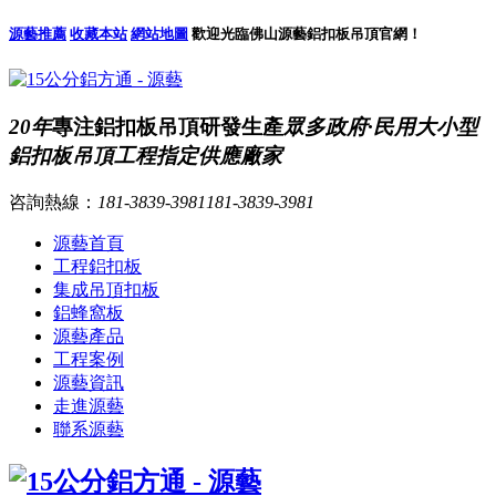
源藝推薦
收藏本站
網站地圖
歡迎光臨佛山源藝鋁扣板吊頂官網！
20年
專注鋁扣板吊頂研發生產
眾多政府·民用大小型
鋁扣板吊頂工程指定供應廠家
咨詢熱線：
181-3839-3981
181-3839-3981
源藝首頁
工程鋁扣板
集成吊頂扣板
鋁蜂窩板
源藝產品
工程案例
源藝資訊
走進源藝
聯系源藝