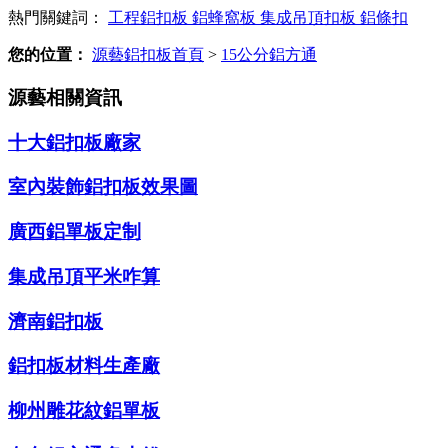
熱門關鍵詞：
工程鋁扣板
鋁蜂窩板
集成吊頂扣板
鋁條扣
您的位置：
源藝鋁扣板首頁
>
15公分鋁方通
源藝相關資訊
十大鋁扣板廠家
室內裝飾鋁扣板效果圖
廣西鋁單板定制
集成吊頂平米咋算
濟南鋁扣板
鋁扣板材料生產廠
柳州雕花紋鋁單板