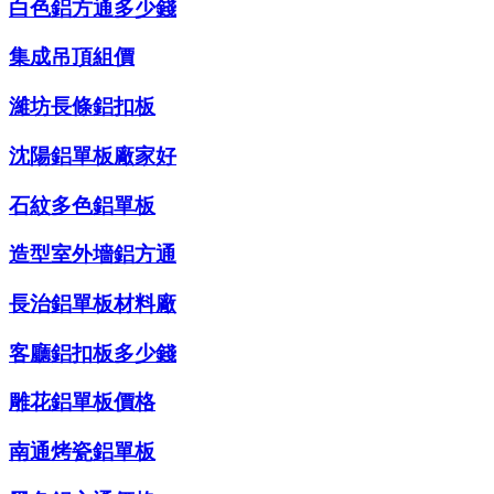
白色鋁方通多少錢
集成吊頂組價
濰坊長條鋁扣板
沈陽鋁單板廠家好
石紋多色鋁單板
造型室外墻鋁方通
長治鋁單板材料廠
客廳鋁扣板多少錢
雕花鋁單板價格
南通烤瓷鋁單板