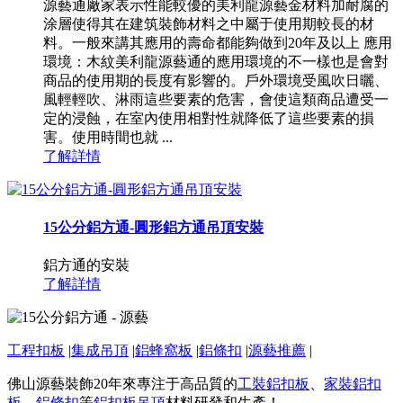
源藝通廠家表示性能較優的美利龍源藝金材料加耐腐的
涂層使得其在建筑裝飾材料之中屬于使用期較長的材
料。一般來講其應用的壽命都能夠做到20年及以上 應用
環境：木紋美利龍源藝通的應用環境的不一樣也是會對
商品的使用期的長度有影響的。戶外環境受風吹日曬、
風輕輕吹、淋雨這些要素的危害，會使這類商品遭受一
定的浸蝕，在室內使用相對性就降低了這些要素的損
害。使用時間也就 ...
了解詳情
15公分鋁方通-圓形鋁方通吊頂安裝
鋁方通的安裝
了解詳情
工程扣板
|
集成吊頂
|
鋁蜂窩板
|
鋁條扣
|
源藝推薦
|
佛山源藝裝飾20年來專注于高品質的
工裝鋁扣板
、
家裝鋁扣
板
、
鋁條扣
等
鋁扣板吊頂
材料研發和生產！