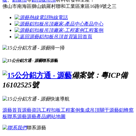
佛山市南海區獅山鎮羅村聯和工業區東區16路9號之三
熱線電話
產品中心
工程案例
返回首頁
掃一掃
聯系源藝
備案號：粵ICP備
16102525號
快速導航
源藝首頁
源藝資訊
工程扣板
工程案例
集成吊頂
關于源藝
鋁蜂窩
板
聯系源藝
源藝產品
網站地圖
聯系源藝