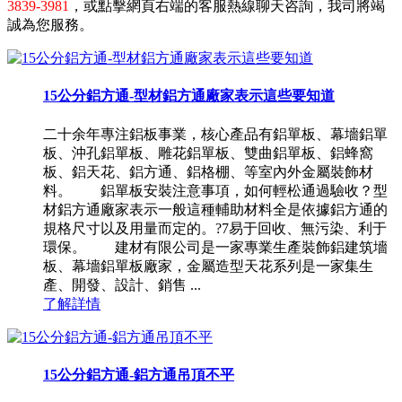
3839-3981
，或點擊網頁右端的客服熱線聊天咨詢，我司將竭
誠為您服務。
15公分鋁方通-型材鋁方通廠家表示這些要知道
二十余年專注鋁板事業，核心產品有鋁單板、幕墻鋁單
板、沖孔鋁單板、雕花鋁單板、雙曲鋁單板、鋁蜂窩
板、鋁天花、鋁方通、鋁格棚、等室內外金屬裝飾材
料。 鋁單板安裝注意事項，如何輕松通過驗收？型
材鋁方通廠家表示一般這種輔助材料全是依據鋁方通的
規格尺寸以及用量而定的。?7易于回收、無污染、利于
環保。 建材有限公司是一家專業生產裝飾鋁建筑墻
板、幕墻鋁單板廠家，金屬造型天花系列是一家集生
產、開發、設計、銷售 ...
了解詳情
15公分鋁方通-鋁方通吊頂不平