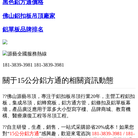
黑色鋁方通價格
佛山鋁扣板吊頂廠家
鋁單板品牌排名
源藝全國服務熱線
181-3839-3981
181-3839-3981
關于15公分鋁方通的相關資訊動態
??佛山源藝吊頂，專注于鋁扣板吊頂行業20年，主營工程鋁扣
板，集成吊頂，鋁蜂窩板，鋁方通方管，鋁條扣及鋁單板幕
墻，產品廣泛應用于眾多大小型寫字樓、品牌商城、教育機
構、醫療康復工程等吊頂工程。
??自主研發，生產，銷售，一站式采購節省20%成本！如果您
對“
15公分鋁方通
”感興趣，歡迎來電咨詢
181-3839-3981 / 181-