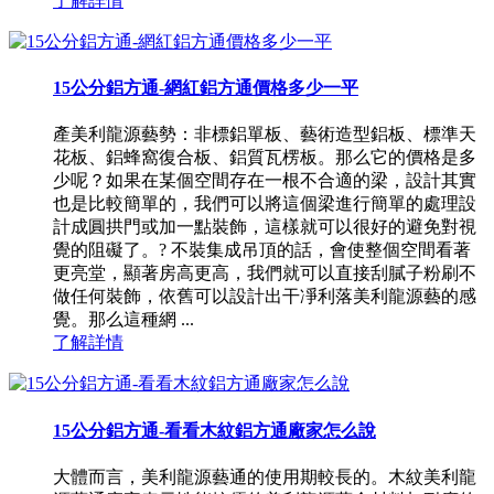
了解詳情
15公分鋁方通-網紅鋁方通價格多少一平
產美利龍源藝勢：非標鋁單板、藝術造型鋁板、標準天
花板、鋁蜂窩復合板、鋁質瓦楞板。那么它的價格是多
少呢？如果在某個空間存在一根不合適的梁，設計其實
也是比較簡單的，我們可以將這個梁進行簡單的處理設
計成圓拱門或加一點裝飾，這樣就可以很好的避免對視
覺的阻礙了。? 不裝集成吊頂的話，會使整個空間看著
更亮堂，顯著房高更高，我們就可以直接刮膩子粉刷不
做任何裝飾，依舊可以設計出干凈利落美利龍源藝的感
覺。那么這種網 ...
了解詳情
15公分鋁方通-看看木紋鋁方通廠家怎么說
大體而言，美利龍源藝通的使用期較長的。木紋美利龍