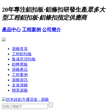
20年
專注鋁扣板·鋁條扣研發生產
眾多大
型工程鋁扣板·鋁條扣指定供應商
產品中心
工程案例
公司簡介
源藝首頁
工程鋁扣板
集成吊頂扣板
鋁蜂窩板
源藝產品
工程案例
源藝資訊
走進源藝
聯系源藝