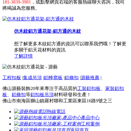
181-3839-3981
，或點擊網頁右端的客服熱線聊天咨詢，我司
將竭誠為您服務。
仿木紋鋁方通花架-鋁方通的木紋
想了解更多木紋鋁方通的資訊可以聯系我們哦！了解更
多關于鋁天花材料的資訊
了解詳情
工程扣板
|
集成吊頂
|
鋁蜂窩板
|
鋁條扣
|
源藝推薦
|
佛山源藝裝飾20年來專注于高品質的
工裝鋁扣板
、
家裝鋁扣
板
、
鋁條扣
等
鋁扣板吊頂
材料研發和生產！
佛山市南海區獅山鎮羅村聯和工業區東區16路9號之三
熱線電話
產品中心
工程案例
返回首頁