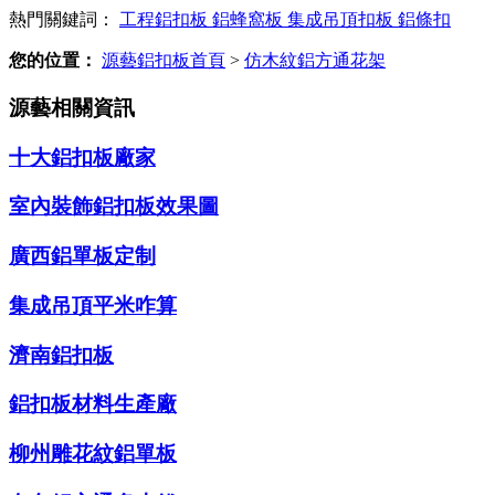
熱門關鍵詞：
工程鋁扣板
鋁蜂窩板
集成吊頂扣板
鋁條扣
您的位置：
源藝鋁扣板首頁
>
仿木紋鋁方通花架
源藝相關資訊
十大鋁扣板廠家
室內裝飾鋁扣板效果圖
廣西鋁單板定制
集成吊頂平米咋算
濟南鋁扣板
鋁扣板材料生產廠
柳州雕花紋鋁單板