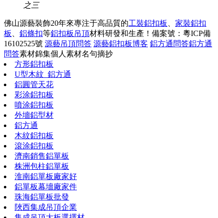
之三
佛山源藝裝飾20年來專注于高品質的
工裝鋁扣板
、
家裝鋁扣
板
、
鋁條扣
等
鋁扣板吊頂
材料研發和生產！
備案號：粵ICP備
16102525號
源藝吊頂問答
源藝鋁扣板博客
鋁方通問答
鋁方通
問答
素材錦集
個人素材
名句摘抄
方形鋁扣板
U型木紋_鋁方通
鋁圓管天花
彩涂鋁扣板
噴涂鋁扣板
外墻鋁型材
鋁方通
木紋鋁扣板
滾涂鋁扣板
濟南銷售鋁單板
株洲包柱鋁單板
淮南鋁單板廠家好
鋁單板幕墻廠家件
珠海鋁單板批發
陜西集成吊頂企業
集成吊頂大板選擇材