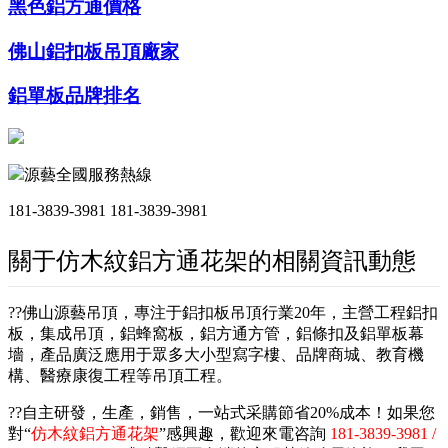
黑色鋁方通價格
佛山鋁扣板吊頂廠家
鋁單板品牌排名
源藝全國服務熱線
181-3839-3981
181-3839-3981
關于仿木紋鋁方通花架的相關資訊動態
??佛山源藝吊頂，專注于鋁扣板吊頂行業20年，主營工程鋁扣
板，集成吊頂，鋁蜂窩板，鋁方通方管，鋁條扣及鋁單板幕
墻，產品廣泛應用于眾多大小型寫字樓、品牌商城、教育機
構、醫療康復工程等吊頂工程。
??自主研發，生產，銷售，一站式采購節省20%成本！如果您
對“
仿木紋鋁方通花架
”感興趣，歡迎來電咨詢
181-3839-3981 /