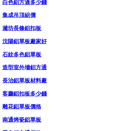
白色鋁方通多少錢
集成吊頂組價
濰坊長條鋁扣板
沈陽鋁單板廠家好
石紋多色鋁單板
造型室外墻鋁方通
長治鋁單板材料廠
客廳鋁扣板多少錢
雕花鋁單板價格
南通烤瓷鋁單板