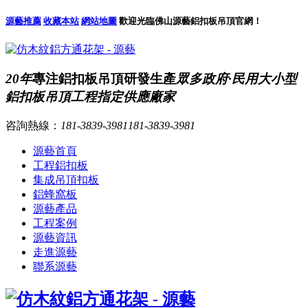
源藝推薦
收藏本站
網站地圖
歡迎光臨佛山源藝鋁扣板吊頂官網！
20年
專注鋁扣板吊頂研發生產
眾多政府·民用大小型
鋁扣板吊頂工程指定供應廠家
咨詢熱線：
181-3839-3981
181-3839-3981
源藝首頁
工程鋁扣板
集成吊頂扣板
鋁蜂窩板
源藝產品
工程案例
源藝資訊
走進源藝
聯系源藝