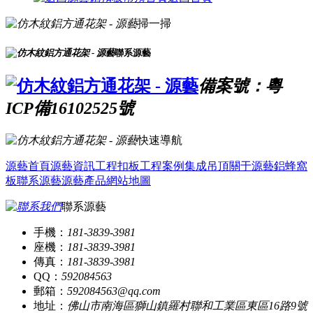
掃一掃
聯系源藝
備案號：粵
ICP備16102525號
快速導航
源藝首頁
源藝資訊
工程扣板
工程案例
集成吊頂
關于源藝
鋁蜂窩
板
聯系源藝
源藝產品
網站地圖
聯系源藝
手機：
181-3839-3981
座機：
181-3839-3981
傳真：
181-3839-3981
QQ：
592084563
郵箱：
592084563@qq.com
地址：
佛山市南海區獅山鎮羅村聯和工業區東區16路9號