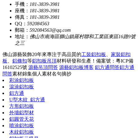
手機：
181-3839-3981
座機：
181-3839-3981
傳真：
181-3839-3981
QQ：
592084563
郵箱：
592084563@qq.com
地址：
佛山市南海區獅山鎮羅村聯和工業區東區16路9號
之三
佛山源藝裝飾20年來專注于高品質的
工裝鋁扣板
、
家裝鋁扣
板
、
鋁條扣
等
鋁扣板吊頂
材料研發和生產！
備案號：粵ICP備
16102525號
源藝吊頂問答
源藝鋁扣板博客
鋁方通問答
鋁方通
問答
素材錦集
個人素材
名句摘抄
彩涂鋁扣板
滾涂鋁扣板
鋁方通
U型木紋_鋁方通
方形鋁扣板
外墻鋁型材
鋁圓管天花
噴涂鋁扣板
木紋鋁扣板