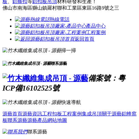
板
、
鋁條扣
等
鋁扣板吊頂
材料研發和生產！
佛山市南海區獅山鎮羅村聯和工業區東區16路9號之三
熱線電話
產品中心
工程案例
返回首頁
掃一掃
聯系源藝
備案號：粵
ICP備16102525號
快速導航
源藝首頁
源藝資訊
工程扣板
工程案例
集成吊頂
關于源藝
鋁蜂窩
板
聯系源藝
源藝產品
網站地圖
聯系源藝