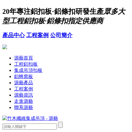
20年
專注鋁扣板·鋁條扣研發生產
眾多大
型工程鋁扣板·鋁條扣指定供應商
產品中心
工程案例
公司簡介
源藝首頁
工程鋁扣板
集成吊頂扣板
鋁蜂窩板
源藝產品
工程案例
源藝資訊
走進源藝
聯系源藝