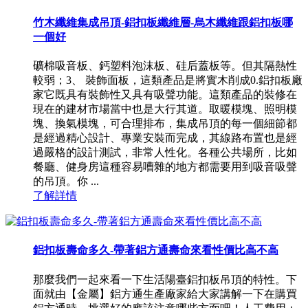
竹木纖維集成吊頂-鋁扣板纖維層-烏木纖維跟鋁扣板哪
一個好
礦棉吸音板、鈣塑料泡沫板、硅后蓋板等。但其隔熱性
較弱；3、 裝飾面板，這類產品是將實木削成0.鋁扣板廠
家它既具有裝飾性又具有吸聲功能。這類產品的裝修在
現在的建材市場當中也是大行其道。取暖模塊、照明模
塊、換氣模塊，可合理排布，集成吊頂的每一個細節都
是經過精心設計、專業安裝而完成，其線路布置也是經
過嚴格的設計測試，非常人性化。各種公共場所，比如
餐廳、健身房這種容易嘈雜的地方都需要用到吸音吸聲
的吊頂。你 ...
了解詳情
鋁扣板壽命多久-帶著鋁方通壽命來看性價比高不高
那麼我們一起來看一下生活陽臺鋁扣板吊頂的特性。下
面就由【金屬】鋁方通生產廠家給大家講解一下在購買