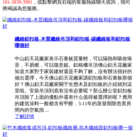
181-3839-3981
，或點擊網頁右端的客服熱線聊天咨詢，我司
將竭誠為您服務。
纖維鋁扣板-木質纖維吊頂和鋁扣板-碳纖維板和鋁扣板
哪個好
中山鋁天花廠家表示石膏板質量輕，可以隔熱和吸收噪
音，不易燃，可以隨意鋸。鋁格柵吊頂佛山鋁天花廠家
知道大家對于家裝建材還是不夠了解，沒有辦法很好的
做出選擇，今天佛山鋁天花廠家講鋁扣板和石膏板那個
好？佛山鋁天花廠家關于生態木及鋁扣板的介紹就到這
里啦。安裝吊頂到底有沒有必要呢？那么辦公室鋁扣板
吊頂除了上面的優點外還有什么值得被選擇的呢？應用
的建筑涂料一般都含有甲醛，3-11年的蒸發期限危害房
間內的空氣指 ...
了解詳情