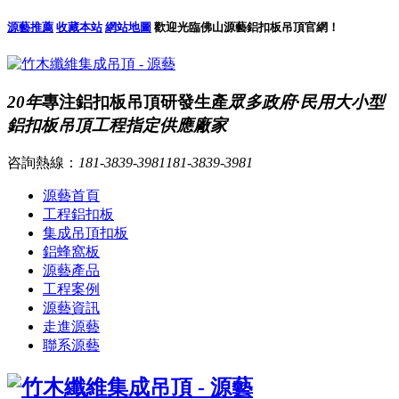
源藝推薦
收藏本站
網站地圖
歡迎光臨佛山源藝鋁扣板吊頂官網！
20年
專注鋁扣板吊頂研發生產
眾多政府·民用大小型
鋁扣板吊頂工程指定供應廠家
咨詢熱線：
181-3839-3981
181-3839-3981
源藝首頁
工程鋁扣板
集成吊頂扣板
鋁蜂窩板
源藝產品
工程案例
源藝資訊
走進源藝
聯系源藝