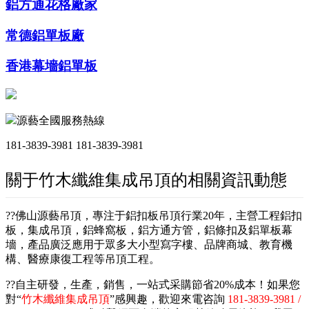
鋁方通花格廠家
常德鋁單板廠
香港幕墻鋁單板
源藝全國服務熱線
181-3839-3981
181-3839-3981
關于竹木纖維集成吊頂的相關資訊動態
??佛山源藝吊頂，專注于鋁扣板吊頂行業20年，主營工程鋁扣
板，集成吊頂，鋁蜂窩板，鋁方通方管，鋁條扣及鋁單板幕
墻，產品廣泛應用于眾多大小型寫字樓、品牌商城、教育機
構、醫療康復工程等吊頂工程。
??自主研發，生產，銷售，一站式采購節省20%成本！如果您
對“
竹木纖維集成吊頂
”感興趣，歡迎來電咨詢
181-3839-3981 /