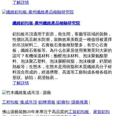
了解詳情
纖維鋁扣板-廣州纖維產品檢驗研究院
鋁扣板吊頂適用于廚房，衛生間，客廳等區域的裝飾，
性價比高且耐水防潮，裝飾效果美觀是一種值得被選擇
的吊頂材料二、石膏板石膏板種類繁多，有空心石膏
板，纖維石膏板等。為什么在家居使用漸漸受到大家的
認可？有機保溫材料：酚醛泡沫材料、泡沫聚氨酯塑
料、泡沫聚乙塑料、泡沫脲醛樹脂，泡沫橡膠，鈣塑絕
熱板等；生態木，生態木是用樹脂和木質纖維高分子材
料混合而成的，經過擠壓、高溫等工藝制成各種各樣的
形狀。缺陷：易浸蝕易 ...
了解詳情
工程扣板
|
集成吊頂
|
鋁蜂窩板
|
鋁條扣
|
源藝推薦
|
佛山源藝裝飾20年來專注于高品質的
工裝鋁扣板
、
家裝鋁扣