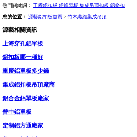
熱門關鍵詞：
工程鋁扣板
鋁蜂窩板
集成吊頂扣板
鋁條扣
您的位置：
源藝鋁扣板首頁
>
竹木纖維集成吊頂
源藝相關資訊
上海穿孔鋁單板
鋁扣板哪一種好
重慶鋁單板多少錢
集成鋁扣板吊頂廠商
鋁合金鋁單板廠家
晉中鋁單板
定制鋁方通廠家