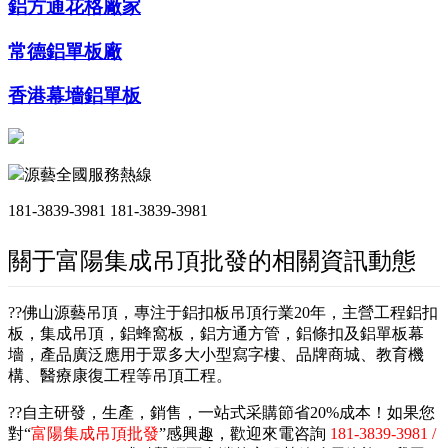
鋁方通花格廠家
常德鋁單板廠
香港幕墻鋁單板
源藝全國服務熱線
181-3839-3981
181-3839-3981
關于富陽集成吊頂批發的相關資訊動態
??佛山源藝吊頂，專注于鋁扣板吊頂行業20年，主營工程鋁扣
板，集成吊頂，鋁蜂窩板，鋁方通方管，鋁條扣及鋁單板幕
墻，產品廣泛應用于眾多大小型寫字樓、品牌商城、教育機
構、醫療康復工程等吊頂工程。
??自主研發，生產，銷售，一站式采購節省20%成本！如果您
對“
富陽集成吊頂批發
”感興趣，歡迎來電咨詢
181-3839-3981 /