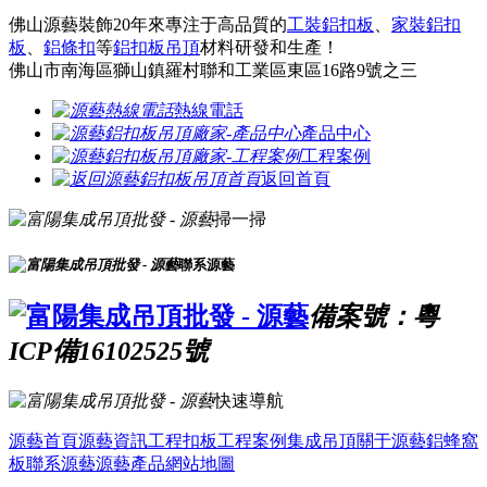
佛山源藝裝飾20年來專注于高品質的
工裝鋁扣板
、
家裝鋁扣
板
、
鋁條扣
等
鋁扣板吊頂
材料研發和生產！
佛山市南海區獅山鎮羅村聯和工業區東區16路9號之三
熱線電話
產品中心
工程案例
返回首頁
掃一掃
聯系源藝
備案號：粵
ICP備16102525號
快速導航
源藝首頁
源藝資訊
工程扣板
工程案例
集成吊頂
關于源藝
鋁蜂窩
板
聯系源藝
源藝產品
網站地圖