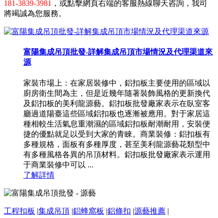
181-3839-3981
，或點擊網頁右端的客服熱線聊天咨詢，我司
將竭誠為您服務。
富陽集成吊頂批發-詳解集成吊頂市場情況及代理渠道來
源
家裝市場上：在家居裝修中，鋁扣板主要使用的區域以
廚房衛生間為主，但是近幾年隨著裝飾風格的更新換代
及鋁扣板的美利龍源藝。鋁扣板批發廠家表示在臥室客
廳過道陽臺這些區域鋁扣板也逐漸被應用。對于家居這
種相較生活氣息重潮濕的區域鋁扣板耐潮耐用，安裝便
捷的優點就足以受到大家的青睞。商業裝修：鋁扣板有
多種規格，面板有多種厚度，甚至美利龍源藝花類型中
有多種風格各異的吊頂材料。鋁扣板批發廠家表示運用
于商業裝修中可以 ...
了解詳情
工程扣板
|
集成吊頂
|
鋁蜂窩板
|
鋁條扣
|
源藝推薦
|