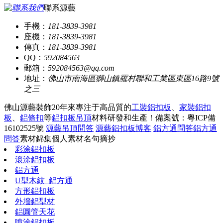
聯系源藝
手機：
181-3839-3981
座機：
181-3839-3981
傳真：
181-3839-3981
QQ：
592084563
郵箱：
592084563@qq.com
地址：
佛山市南海區獅山鎮羅村聯和工業區東區16路9號
之三
佛山源藝裝飾20年來專注于高品質的
工裝鋁扣板
、
家裝鋁扣
板
、
鋁條扣
等
鋁扣板吊頂
材料研發和生產！
備案號：粵ICP備
16102525號
源藝吊頂問答
源藝鋁扣板博客
鋁方通問答
鋁方通
問答
素材錦集
個人素材
名句摘抄
彩涂鋁扣板
滾涂鋁扣板
鋁方通
U型木紋_鋁方通
方形鋁扣板
外墻鋁型材
鋁圓管天花
噴涂鋁扣板