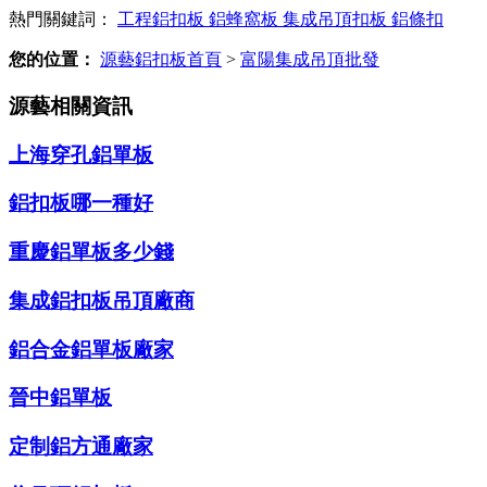
熱門關鍵詞：
工程鋁扣板
鋁蜂窩板
集成吊頂扣板
鋁條扣
您的位置：
源藝鋁扣板首頁
>
富陽集成吊頂批發
源藝相關資訊
上海穿孔鋁單板
鋁扣板哪一種好
重慶鋁單板多少錢
集成鋁扣板吊頂廠商
鋁合金鋁單板廠家
晉中鋁單板
定制鋁方通廠家