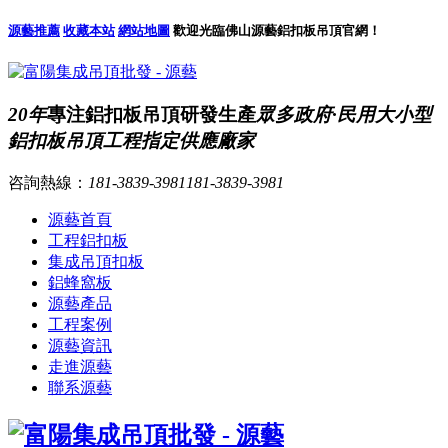
源藝推薦
收藏本站
網站地圖
歡迎光臨佛山源藝鋁扣板吊頂官網！
20年
專注鋁扣板吊頂研發生產
眾多政府·民用大小型
鋁扣板吊頂工程指定供應廠家
咨詢熱線：
181-3839-3981
181-3839-3981
源藝首頁
工程鋁扣板
集成吊頂扣板
鋁蜂窩板
源藝產品
工程案例
源藝資訊
走進源藝
聯系源藝