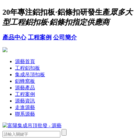
20年
專注鋁扣板·鋁條扣研發生產
眾多大
型工程鋁扣板·鋁條扣指定供應商
產品中心
工程案例
公司簡介
源藝首頁
工程鋁扣板
集成吊頂扣板
鋁蜂窩板
源藝產品
工程案例
源藝資訊
走進源藝
聯系源藝