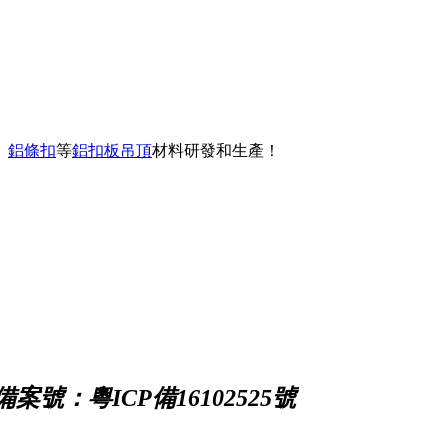
、
鋁條扣
等
鋁扣板吊頂
材料研發和生產！
備案號：粵ICP備16102525號