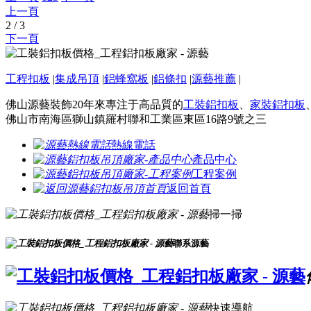
上一頁
2 / 3
下一頁
工程扣板
|
集成吊頂
|
鋁蜂窩板
|
鋁條扣
|
源藝推薦
|
佛山源藝裝飾20年來專注于高品質的
工裝鋁扣板
、
家裝鋁扣板
佛山市南海區獅山鎮羅村聯和工業區東區16路9號之三
熱線電話
產品中心
工程案例
返回首頁
掃一掃
聯系源藝
快速導航