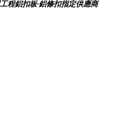
工程鋁扣板·鋁條扣指定供應商