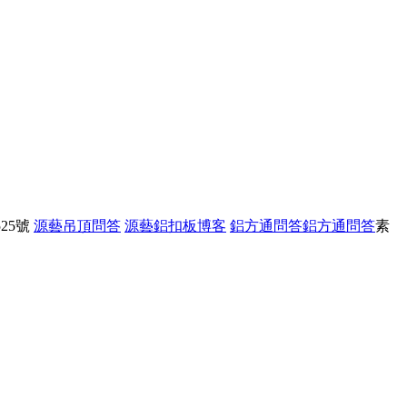
25號
源藝吊頂問答
源藝鋁扣板博客
鋁方通問答
鋁方通問答
素