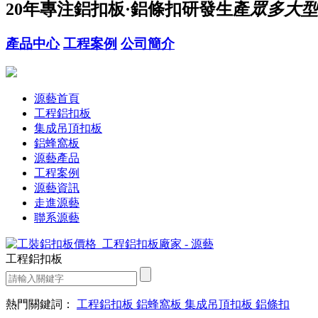
20年
專注鋁扣板·鋁條扣研發生產
眾多大型
產品中心
工程案例
公司簡介
源藝首頁
工程鋁扣板
集成吊頂扣板
鋁蜂窩板
源藝產品
工程案例
源藝資訊
走進源藝
聯系源藝
工程鋁扣板
熱門關鍵詞：
工程鋁扣板
鋁蜂窩板
集成吊頂扣板
鋁條扣