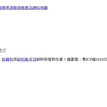
板
聯系源藝
源藝產品
網站地圖
之三
、
鋁條扣
等
鋁扣板吊頂
材料研發和生產！
備案號：粵ICP備161025