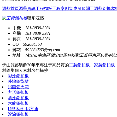
源藝首頁
源藝資訊
工程扣板
工程案例
集成吊頂
關于源藝
鋁蜂窩
聯系源藝
手機：
181-3839-3981
座機：
181-3839-3981
傳真：
181-3839-3981
QQ：
592084563
郵箱：
592084563@qq.com
地址：
佛山市南海區獅山鎮羅村聯和工業區東區16路9號
佛山源藝裝飾20年來專注于高品質的
工裝鋁扣板
、
家裝鋁扣板
材錦集
個人素材
名句摘抄
彩涂鋁扣板
外墻鋁型材
鋁圓管天花
方形鋁扣板
噴涂鋁扣板
木紋鋁扣板
U型木紋_鋁方通
滾涂鋁扣板