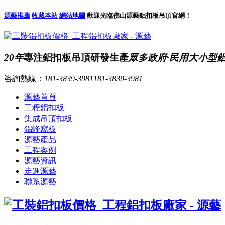
源藝推薦
收藏本站
網站地圖
歡迎光臨佛山源藝鋁扣板吊頂官網！
20年
專注鋁扣板吊頂研發生產
眾多政府·民用大小型
咨詢熱線：
181-3839-3981
181-3839-3981
源藝首頁
工程鋁扣板
集成吊頂扣板
鋁蜂窩板
源藝產品
工程案例
源藝資訊
走進源藝
聯系源藝