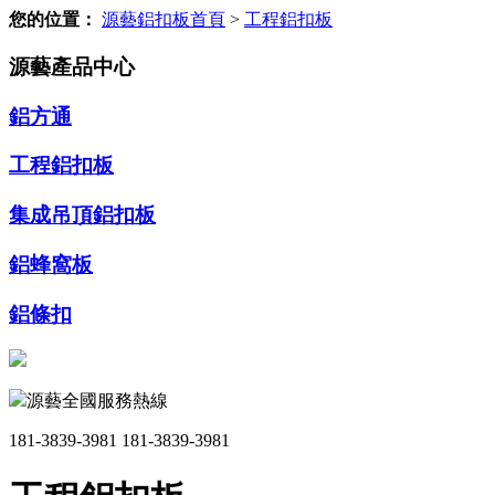
您的位置：
源藝鋁扣板首頁
>
工程鋁扣板
源藝產品中心
鋁方通
工程鋁扣板
集成吊頂鋁扣板
鋁蜂窩板
鋁條扣
源藝全國服務熱線
181-3839-3981
181-3839-3981