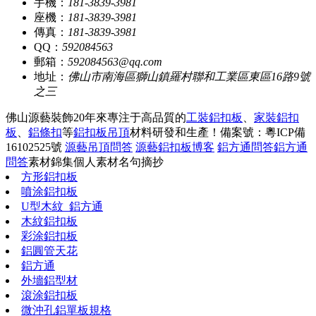
手機：
181-3839-3981
座機：
181-3839-3981
傳真：
181-3839-3981
QQ：
592084563
郵箱：
592084563@qq.com
地址：
佛山市南海區獅山鎮羅村聯和工業區東區16路9號
之三
佛山源藝裝飾20年來專注于高品質的
工裝鋁扣板
、
家裝鋁扣
板
、
鋁條扣
等
鋁扣板吊頂
材料研發和生產！
備案號：粵ICP備
16102525號
源藝吊頂問答
源藝鋁扣板博客
鋁方通問答
鋁方通
問答
素材錦集
個人素材
名句摘抄
方形鋁扣板
噴涂鋁扣板
U型木紋_鋁方通
木紋鋁扣板
彩涂鋁扣板
鋁圓管天花
鋁方通
外墻鋁型材
滾涂鋁扣板
微沖孔鋁單板規格