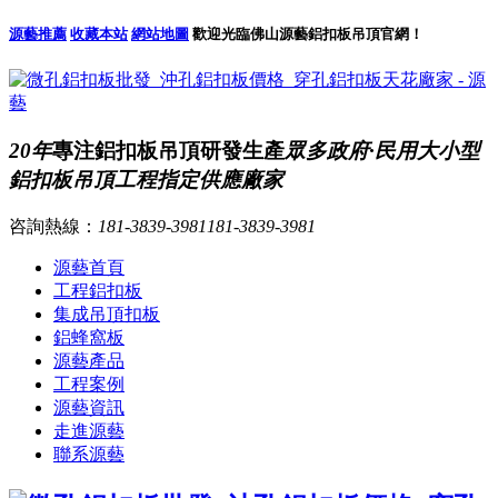
源藝推薦
收藏本站
網站地圖
歡迎光臨佛山源藝鋁扣板吊頂官網！
20年
專注鋁扣板吊頂研發生產
眾多政府·民用大小型
鋁扣板吊頂工程指定供應廠家
咨詢熱線：
181-3839-3981
181-3839-3981
源藝首頁
工程鋁扣板
集成吊頂扣板
鋁蜂窩板
源藝產品
工程案例
源藝資訊
走進源藝
聯系源藝