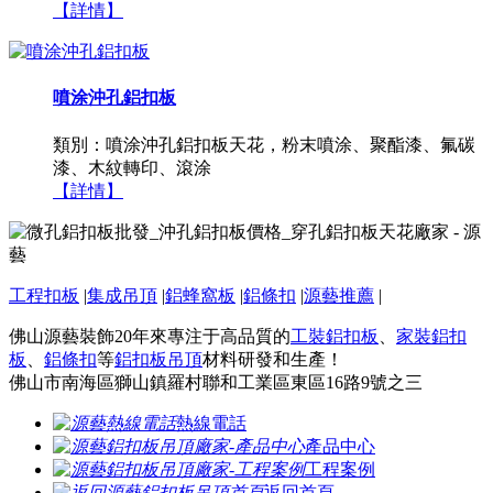
【詳情】
噴涂沖孔鋁扣板
類別：噴涂沖孔鋁扣板天花，粉末噴涂、聚酯漆、氟碳
漆、木紋轉印、滾涂
【詳情】
工程扣板
|
集成吊頂
|
鋁蜂窩板
|
鋁條扣
|
源藝推薦
|
佛山源藝裝飾20年來專注于高品質的
工裝鋁扣板
、
家裝鋁扣
板
、
鋁條扣
等
鋁扣板吊頂
材料研發和生產！
佛山市南海區獅山鎮羅村聯和工業區東區16路9號之三
熱線電話
產品中心
工程案例
返回首頁