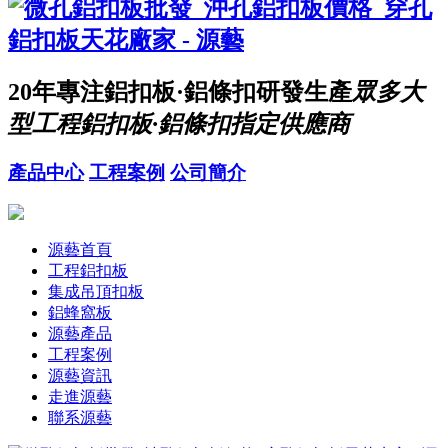
20年
專注鋁扣板·鋁條扣研發生產
眾多大
型工程鋁扣板·鋁條扣指定供應商
產品中心
工程案例
公司簡介
源藝首頁
工程鋁扣板
集成吊頂扣板
鋁蜂窩板
源藝產品
工程案例
源藝資訊
走進源藝
聯系源藝