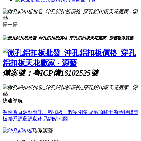
掃一掃
聯系源藝
備案號：粵ICP備16102525號
快速導航
源藝首頁
源藝資訊
工程扣板
工程案例
集成吊頂
關于源藝
鋁蜂窩
板
聯系源藝
源藝產品
網站地圖
聯系源藝