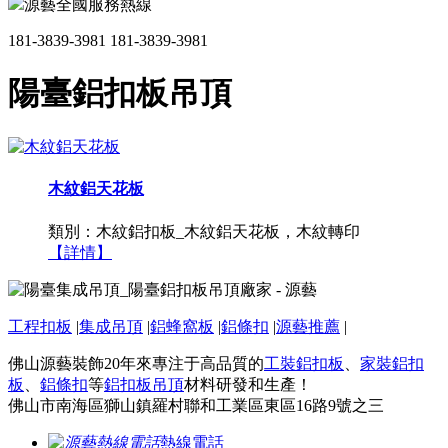
源藝全國服務熱線
181-3839-3981
181-3839-3981
陽臺鋁扣板吊頂
木紋鋁天花板
類別：木紋鋁扣板_木紋鋁天花板，木紋轉印
【詳情】
工程扣板
|
集成吊頂
|
鋁蜂窩板
|
鋁條扣
|
源藝推薦
|
佛山源藝裝飾20年來專注于高品質的
工裝鋁扣板
、
家裝鋁扣
板
、
鋁條扣
等
鋁扣板吊頂
材料研發和生產！
佛山市南海區獅山鎮羅村聯和工業區東區16路9號之三
熱線電話