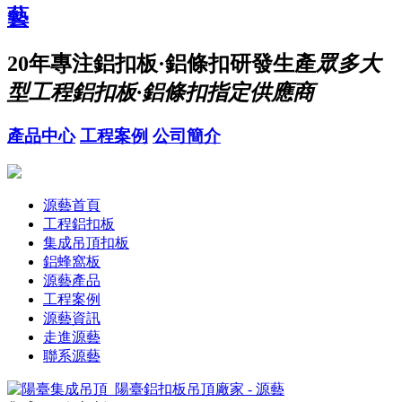
20年
專注鋁扣板·鋁條扣研發生產
眾多大
型工程鋁扣板·鋁條扣指定供應商
產品中心
工程案例
公司簡介
源藝首頁
工程鋁扣板
集成吊頂扣板
鋁蜂窩板
源藝產品
工程案例
源藝資訊
走進源藝
聯系源藝