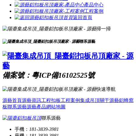
產品中心
工程案例
返回首頁
掃一掃
聯系源藝
備案號：粵ICP備16102525號
快速導航
源藝首頁
源藝資訊
工程扣板
工程案例
集成吊頂
關于源藝
鋁蜂窩
板
聯系源藝
源藝產品
網站地圖
聯系源藝
手機：
181-3839-3981
座機：
181-3839-3981