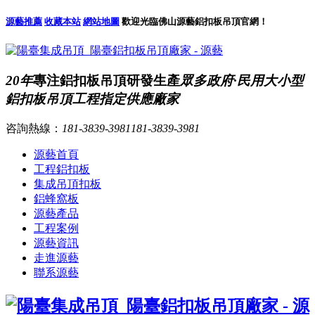
源藝推薦
收藏本站
網站地圖
歡迎光臨佛山源藝鋁扣板吊頂官網！
20年
專注鋁扣板吊頂研發生產
眾多政府·民用大小型
鋁扣板吊頂工程指定供應廠家
咨詢熱線：
181-3839-3981
181-3839-3981
源藝首頁
工程鋁扣板
集成吊頂扣板
鋁蜂窩板
源藝產品
工程案例
源藝資訊
走進源藝
聯系源藝