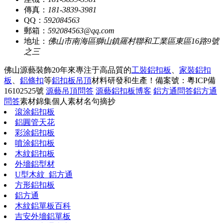
傳真：
181-3839-3981
QQ：
592084563
郵箱：
592084563@qq.com
地址：
佛山市南海區獅山鎮羅村聯和工業區東區16路9號
之三
佛山源藝裝飾20年來專注于高品質的
工裝鋁扣板
、
家裝鋁扣
板
、
鋁條扣
等
鋁扣板吊頂
材料研發和生產！
備案號：粵ICP備
16102525號
源藝吊頂問答
源藝鋁扣板博客
鋁方通問答
鋁方通
問答
素材錦集
個人素材
名句摘抄
滾涂鋁扣板
鋁圓管天花
彩涂鋁扣板
噴涂鋁扣板
木紋鋁扣板
外墻鋁型材
U型木紋_鋁方通
方形鋁扣板
鋁方通
木紋鋁單板百科
吉安外墻鋁單板