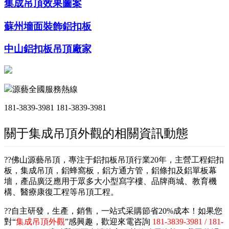
集成吊頂效果圖案
蘇州墻面裝飾鋁扣板
中山鋁扣板吊頂廠家
源藝全國服務熱線
181-3839-3981
181-3839-3981
關于集成吊頂外觀的相關資訊動態
??佛山源藝吊頂，專注于鋁扣板吊頂行業20年，主營工程鋁扣
板，集成吊頂，鋁蜂窩板，鋁方通方管，鋁條扣及鋁單板幕
墻，產品廣泛應用于眾多大小型寫字樓、品牌商城、教育機
構、醫療康復工程等吊頂工程。
??自主研發，生產，銷售，一站式采購節省20%成本！如果您
對“
集成吊頂外觀
”感興趣，歡迎來電咨詢
181-3839-3981 / 181-