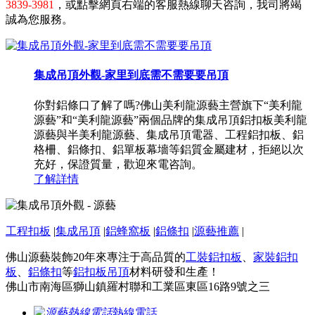
3839-3981
，或點擊網頁右端的客服熱線聊天咨詢，我司將竭
誠為您服務。
集成吊頂外觀-家里到底需不需要要吊頂
你對鋁條口了解了嗎?佛山美利龍源藝主營旗下“美利龍
源藝”和“美利龍源藝”兩個品牌的集成吊頂鋁扣板美利龍
源藝與半美利龍源藝、集成吊頂電器、工程鋁扣板、鋁
格柵、鋁條扣、鋁單板幕墻等鋁質金屬建材，拒絕以次
充好，保證質量，歡迎來電咨詢。
了解詳情
工程扣板
|
集成吊頂
|
鋁蜂窩板
|
鋁條扣
|
源藝推薦
|
佛山源藝裝飾20年來專注于高品質的
工裝鋁扣板
、
家裝鋁扣
板
、
鋁條扣
等
鋁扣板吊頂
材料研發和生產！
佛山市南海區獅山鎮羅村聯和工業區東區16路9號之三
熱線電話