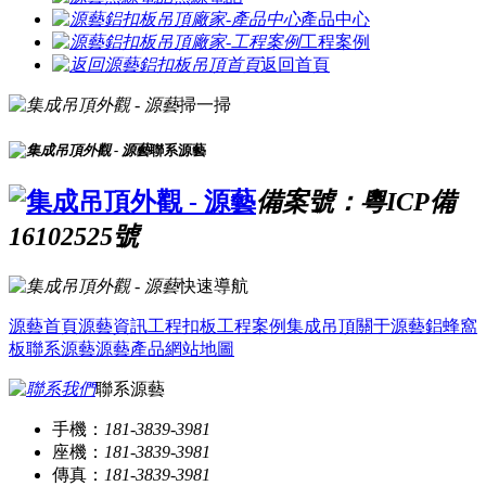
產品中心
工程案例
返回首頁
掃一掃
聯系源藝
備案號：粵ICP備
16102525號
快速導航
源藝首頁
源藝資訊
工程扣板
工程案例
集成吊頂
關于源藝
鋁蜂窩
板
聯系源藝
源藝產品
網站地圖
聯系源藝
手機：
181-3839-3981
座機：
181-3839-3981
傳真：
181-3839-3981