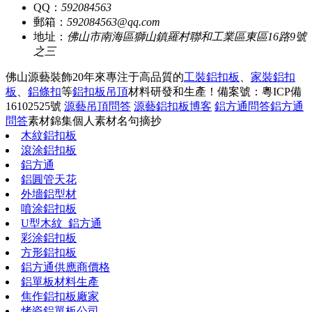
QQ：
592084563
郵箱：
592084563@qq.com
地址：
佛山市南海區獅山鎮羅村聯和工業區東區16路9號
之三
佛山源藝裝飾20年來專注于高品質的
工裝鋁扣板
、
家裝鋁扣
板
、
鋁條扣
等
鋁扣板吊頂
材料研發和生產！
備案號：粵ICP備
16102525號
源藝吊頂問答
源藝鋁扣板博客
鋁方通問答
鋁方通
問答
素材錦集
個人素材
名句摘抄
木紋鋁扣板
滾涂鋁扣板
鋁方通
鋁圓管天花
外墻鋁型材
噴涂鋁扣板
U型木紋_鋁方通
彩涂鋁扣板
方形鋁扣板
鋁方通供應商價格
鋁單板材料生產
焦作鋁扣板廠家
烤瓷鋁單板公司