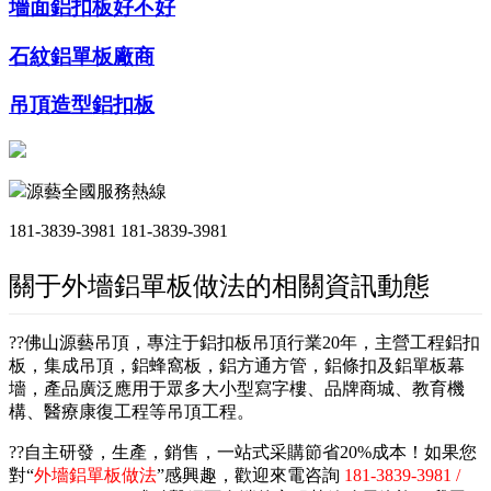
墻面鋁扣板好不好
石紋鋁單板廠商
吊頂造型鋁扣板
源藝全國服務熱線
181-3839-3981
181-3839-3981
關于外墻鋁單板做法的相關資訊動態
??佛山源藝吊頂，專注于鋁扣板吊頂行業20年，主營工程鋁扣
板，集成吊頂，鋁蜂窩板，鋁方通方管，鋁條扣及鋁單板幕
墻，產品廣泛應用于眾多大小型寫字樓、品牌商城、教育機
構、醫療康復工程等吊頂工程。
??自主研發，生產，銷售，一站式采購節省20%成本！如果您
對“
外墻鋁單板做法
”感興趣，歡迎來電咨詢
181-3839-3981 /