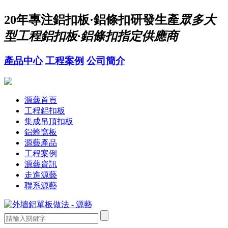
20年
專注鋁扣板·鋁條扣研發生產
眾多大
型工程鋁扣板·鋁條扣指定供應商
產品中心
工程案例
公司簡介
源藝首頁
工程鋁扣板
集成吊頂扣板
鋁蜂窩板
源藝產品
工程案例
源藝資訊
走進源藝
聯系源藝