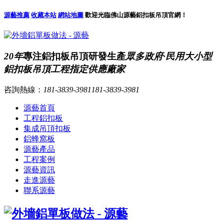
源藝推薦
收藏本站
網站地圖
歡迎光臨佛山源藝鋁扣板吊頂官網！
20年
專注鋁扣板吊頂研發生產
眾多政府·民用大小型
鋁扣板吊頂工程指定供應廠家
咨詢熱線：
181-3839-3981
181-3839-3981
源藝首頁
工程鋁扣板
集成吊頂扣板
鋁蜂窩板
源藝產品
工程案例
源藝資訊
走進源藝
聯系源藝