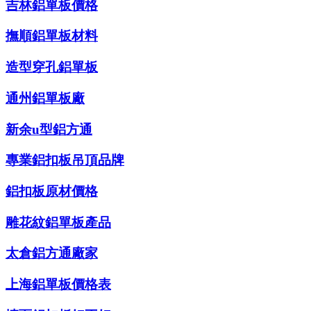
吉林鋁單板價格
撫順鋁單板材料
造型穿孔鋁單板
通州鋁單板廠
新余u型鋁方通
專業鋁扣板吊頂品牌
鋁扣板原材價格
雕花紋鋁單板產品
太倉鋁方通廠家
上海鋁單板價格表