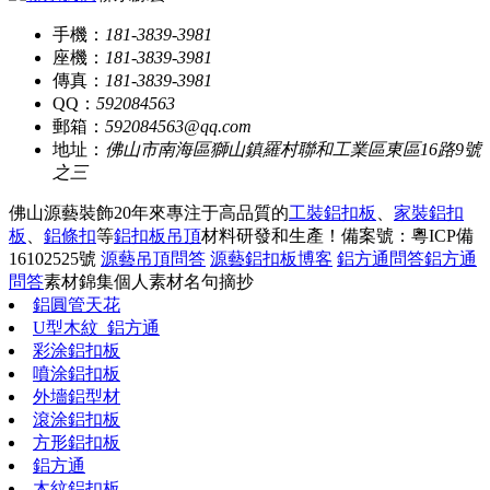
手機：
181-3839-3981
座機：
181-3839-3981
傳真：
181-3839-3981
QQ：
592084563
郵箱：
592084563@qq.com
地址：
佛山市南海區獅山鎮羅村聯和工業區東區16路9號
之三
佛山源藝裝飾20年來專注于高品質的
工裝鋁扣板
、
家裝鋁扣
板
、
鋁條扣
等
鋁扣板吊頂
材料研發和生產！
備案號：粵ICP備
16102525號
源藝吊頂問答
源藝鋁扣板博客
鋁方通問答
鋁方通
問答
素材錦集
個人素材
名句摘抄
鋁圓管天花
U型木紋_鋁方通
彩涂鋁扣板
噴涂鋁扣板
外墻鋁型材
滾涂鋁扣板
方形鋁扣板
鋁方通
木紋鋁扣板