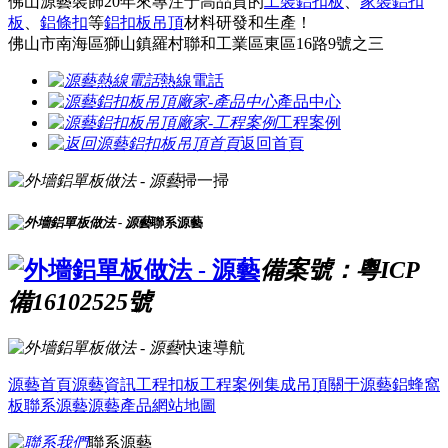
佛山源藝裝飾20年來專注于高品質的
工裝鋁扣板
、
家裝鋁扣
板
、
鋁條扣
等
鋁扣板吊頂
材料研發和生產！
佛山市南海區獅山鎮羅村聯和工業區東區16路9號之三
熱線電話
產品中心
工程案例
返回首頁
掃一掃
聯系源藝
備案號：粵ICP
備16102525號
快速導航
源藝首頁
源藝資訊
工程扣板
工程案例
集成吊頂
關于源藝
鋁蜂窩
板
聯系源藝
源藝產品
網站地圖
聯系源藝