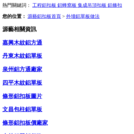
熱門關鍵詞：
工程鋁扣板
鋁蜂窩板
集成吊頂扣板
鋁條扣
您的位置：
源藝鋁扣板首頁
>
外墻鋁單板做法
源藝相關資訊
嘉興木紋鋁方通
丹東木紋鋁單板
泉州鋁方通廠家
四平木紋鋁單板
條形鋁扣板圖片
文昌包柱鋁單板
條形鋁扣板價廠家