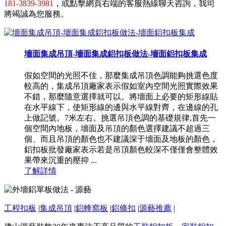
181-3839-3981
，或點擊網頁右端的客服熱線聊天咨詢，我司
將竭誠為您服務。
墻面集成吊頂-墻面集成鋁扣板做法-墻面鋁扣板集成
假如空間的光照不佳，那麼集成吊頂色調能夠挑選色度
較高的，集成吊頂廠家表示假如室內空間光照實際效果
不錯，那麼隨意選擇就可以。將墻面上必要的矩形線貼
在水平線下，使矩形線的邊與水平線對齊，在邊線的孔
上做記號。7米左右。挑選吊頂色調的基礎規律,首先一
個空間內地板，墻面及吊頂的顏色選擇建議不超過三
個、而且吊頂的顏色也不建議深于墻面及地板的顏色，
鋁扣板批發廠家表示若是吊頂顏色較深不僅僅會整體效
果帶來沉重的壓抑 ...
了解詳情
工程扣板
|
集成吊頂
|
鋁蜂窩板
|
鋁條扣
|
源藝推薦
|