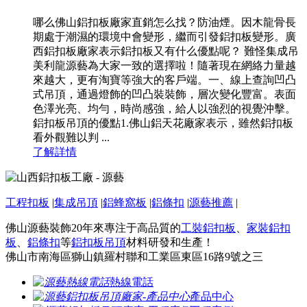
哪么佛山鋁扣板廠家直銷怎么找？防油煙。因木龍骨長
期處于潮濕的環境中會變形，繼而引發鋁扣板變形。廣
西鋁扣板廠家表示鋁扣板又有什么優點呢？ 難怪集成吊
美利龍源藝為大家一致的選擇啦！隨著現在網絡力量越
來越大，更有淘寶等強大的客戶端。一、線上查詢凹凸
式吊頂，通過燈飾的凹凸裝裝飾，層次變化豐富。表面
色澤光亮、均勻，時尚感強，給人以強烈的視覺沖擊。
鋁扣板吊頂的優點1.佛山鋁天花廠家表示，雖然鋁扣板
看外觀難以判 ...
了解詳情
工程扣板
|
集成吊頂
|
鋁蜂窩板
|
鋁條扣
|
源藝推薦
|
佛山源藝裝飾20年來專注于高品質的
工裝鋁扣板
、
家裝鋁扣
板
、
鋁條扣
等
鋁扣板吊頂
材料研發和生產！
佛山市南海區獅山鎮羅村聯和工業區東區16路9號之三
熱線電話
產品中心