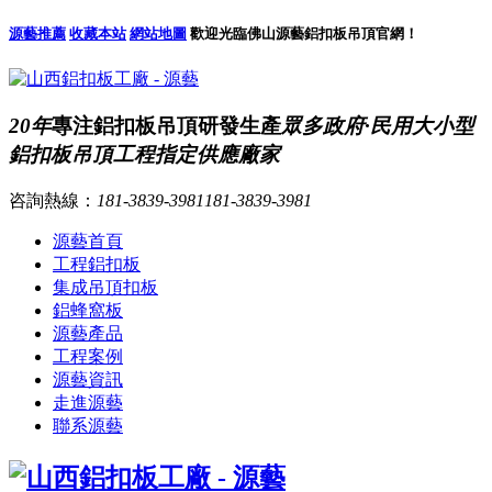
源藝推薦
收藏本站
網站地圖
歡迎光臨佛山源藝鋁扣板吊頂官網！
20年
專注鋁扣板吊頂研發生產
眾多政府·民用大小型
鋁扣板吊頂工程指定供應廠家
咨詢熱線：
181-3839-3981
181-3839-3981
源藝首頁
工程鋁扣板
集成吊頂扣板
鋁蜂窩板
源藝產品
工程案例
源藝資訊
走進源藝
聯系源藝