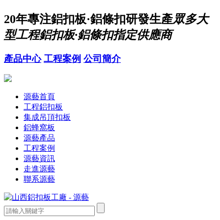
20年
專注鋁扣板·鋁條扣研發生產
眾多大
型工程鋁扣板·鋁條扣指定供應商
產品中心
工程案例
公司簡介
源藝首頁
工程鋁扣板
集成吊頂扣板
鋁蜂窩板
源藝產品
工程案例
源藝資訊
走進源藝
聯系源藝