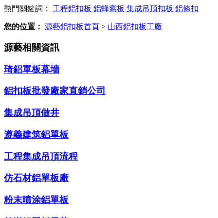
熱門關鍵詞：
工程鋁扣板
鋁蜂窩板
集成吊頂扣板
鋁條扣
您的位置：
源藝鋁扣板首頁
>
山西鋁扣板工廠
源藝相關資訊
琦鋁單板幕墻
鋁扣板批發廠家直銷公司
集成吊頂做井
遵義建筑鋁單板
工程集成吊頂流程
仿石材鋁單板廠
粉末噴涂鋁單板