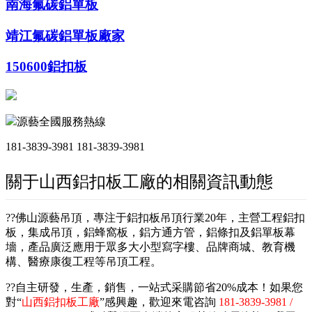
南海氟碳鋁單板
靖江氟碳鋁單板廠家
150600鋁扣板
源藝全國服務熱線
181-3839-3981
181-3839-3981
關于山西鋁扣板工廠的相關資訊動態
??佛山源藝吊頂，專注于鋁扣板吊頂行業20年，主營工程鋁扣
板，集成吊頂，鋁蜂窩板，鋁方通方管，鋁條扣及鋁單板幕
墻，產品廣泛應用于眾多大小型寫字樓、品牌商城、教育機
構、醫療康復工程等吊頂工程。
??自主研發，生產，銷售，一站式采購節省20%成本！如果您
對“
山西鋁扣板工廠
”感興趣，歡迎來電咨詢
181-3839-3981 /