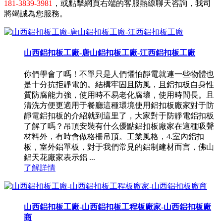
181-3839-3981
，或點擊網頁右端的客服熱線聊天咨詢，我司
將竭誠為您服務。
山西鋁扣板工廠-唐山鋁扣板工廠-江西鋁扣板工廠
你們學會了嗎！不單只是人們懼怕靜電就連一些物體也
是十分抗拒靜電的。結構牢固且防風，且鋁扣板自身性
質防腐能力強，使用時不易老化腐壞，使用時間長。且
清洗方便更適用于餐廳這種環境使用鋁扣板廠家對于防
靜電鋁扣板的介紹就到這里了，大家對于防靜電鋁扣板
了解了嗎？吊頂安裝有什么優點鋁扣板廠家在這種吸聲
材料外，有時會做格柵吊頂。工業風格，4.室內鋁扣
板，室外鋁單板，對于我們常見的鋁制建材而言，佛山
鋁天花廠家表示鋁 ...
了解詳情
山西鋁扣板工廠-山西鋁扣板工程板廠家-山西鋁扣板廠
商