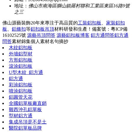
地址：
佛山市南海區獅山鎮羅村聯和工業區東區16路9號
之三
佛山源藝裝飾20年來專注于高品質的
工裝鋁扣板
、
家裝鋁扣
板
、
鋁條扣
等
鋁扣板吊頂
材料研發和生產！
備案號：粵ICP備
16102525號
源藝吊頂問答
源藝鋁扣板博客
鋁方通問答
鋁方通
問答
素材錦集
個人素材
名句摘抄
木紋鋁扣板
外墻鋁型材
方形鋁扣板
滾涂鋁扣板
U型木紋_鋁方通
鋁方通
彩涂鋁扣板
噴涂鋁扣板
鋁圓管天花
全國鋁單板廠直銷
雞西沖孔鋁單板
型材鋁方通
集成吊頂是不是土
醫院鋁單板品牌