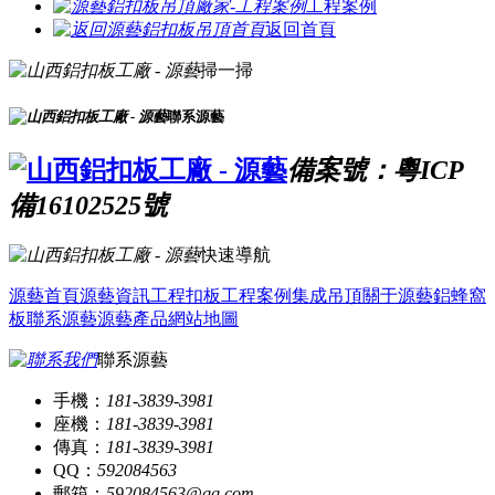
工程案例
返回首頁
掃一掃
聯系源藝
備案號：粵ICP
備16102525號
快速導航
源藝首頁
源藝資訊
工程扣板
工程案例
集成吊頂
關于源藝
鋁蜂窩
板
聯系源藝
源藝產品
網站地圖
聯系源藝
手機：
181-3839-3981
座機：
181-3839-3981
傳真：
181-3839-3981
QQ：
592084563
郵箱：
592084563@qq.com