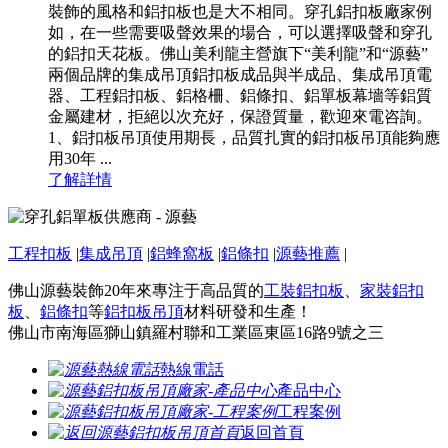
裝飾的風格和鋁扣板也是大不相同。穿孔鋁扣板廠家例
如，在一些需要吸聲效果的場合，可以選擇吸聲和穿孔
的鋁扣天花板。佛山美利龍主營旗下“美利龍”和“源藝”
兩個品牌的集成吊頂鋁扣板成品與半成品、集成吊頂電
器、工程鋁扣板、鋁格柵、鋁條扣、鋁單板幕墻等鋁質
金屬建材，拒絕以次充好，保證質量，歡迎來電咨詢。
1、鋁扣板吊頂使用期長，品質扎實的鋁扣板吊頂能夠應
用30年 ...
了解詳情
工程扣板
|
集成吊頂
|
鋁蜂窩板
|
鋁條扣
|
源藝推薦
|
佛山源藝裝飾20年來專注于高品質的
工裝鋁扣板
、
家裝鋁扣
板
、
鋁條扣
等
鋁扣板吊頂
材料研發和生產！
佛山市南海區獅山鎮羅村聯和工業區東區16路9號之三
熱線電話
產品中心
工程案例
返回首頁