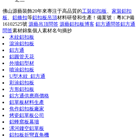
佛山源藝裝飾20年來專注于高品質的
工裝鋁扣板
、
家裝鋁扣
板
、
鋁條扣
等
鋁扣板吊頂
材料研發和生產！
備案號：粵ICP備
16102525號
源藝吊頂問答
源藝鋁扣板博客
鋁方通問答
鋁方通
問答
素材錦集
個人素材
名句摘抄
木紋鋁扣板
滾涂鋁扣板
鋁方通
鋁圓管天花
外墻鋁型材
噴涂鋁扣板
U型木紋_鋁方通
彩涂鋁扣板
方形鋁扣板
鋁方通供應商價格
鋁單板材料生產
焦作鋁扣板廠家
烤瓷鋁單板公司
鋁蜂窩板幕墻
漯河鏤空鋁單板
鋁扣板折彎直角機