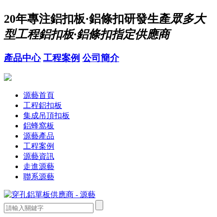
20年
專注鋁扣板·鋁條扣研發生產
眾多大
型工程鋁扣板·鋁條扣指定供應商
產品中心
工程案例
公司簡介
源藝首頁
工程鋁扣板
集成吊頂扣板
鋁蜂窩板
源藝產品
工程案例
源藝資訊
走進源藝
聯系源藝