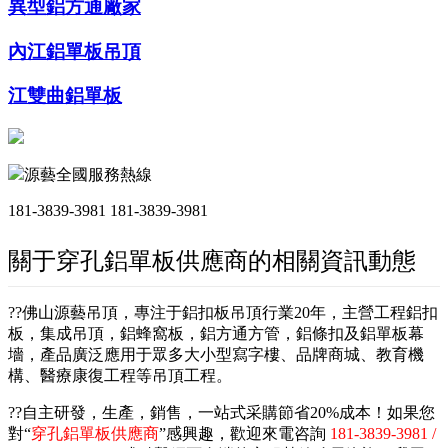
異型鋁方通廠家
內江鋁單板吊頂
江雙曲鋁單板
源藝全國服務熱線
181-3839-3981
181-3839-3981
關于穿孔鋁單板供應商的相關資訊動態
??佛山源藝吊頂，專注于鋁扣板吊頂行業20年，主營工程鋁扣
板，集成吊頂，鋁蜂窩板，鋁方通方管，鋁條扣及鋁單板幕
墻，產品廣泛應用于眾多大小型寫字樓、品牌商城、教育機
構、醫療康復工程等吊頂工程。
??自主研發，生產，銷售，一站式采購節省20%成本！如果您
對“
穿孔鋁單板供應商
”感興趣，歡迎來電咨詢
181-3839-3981 /