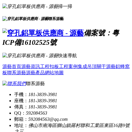
掃一掃
聯系源藝
備案號：粵
ICP備16102525號
快速導航
源藝首頁
源藝資訊
工程扣板
工程案例
集成吊頂
關于源藝
鋁蜂窩
板
聯系源藝
源藝產品
網站地圖
聯系源藝
手機：
181-3839-3981
座機：
181-3839-3981
傳真：
181-3839-3981
QQ：
592084563
郵箱：
592084563@qq.com
地址：
佛山市南海區獅山鎮羅村聯和工業區東區16路9號
之三