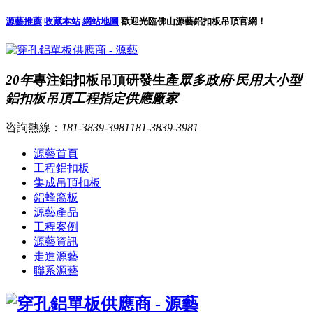
源藝推薦
收藏本站
網站地圖
歡迎光臨佛山源藝鋁扣板吊頂官網！
20年
專注鋁扣板吊頂研發生產
眾多政府·民用大小型
鋁扣板吊頂工程指定供應廠家
咨詢熱線：
181-3839-3981
181-3839-3981
源藝首頁
工程鋁扣板
集成吊頂扣板
鋁蜂窩板
源藝產品
工程案例
源藝資訊
走進源藝
聯系源藝