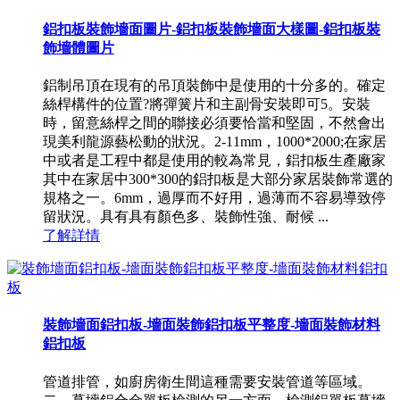
鋁扣板裝飾墻面圖片-鋁扣板裝飾墻面大樣圖-鋁扣板裝
飾墻體圖片
鋁制吊頂在現有的吊頂裝飾中是使用的十分多的。確定
絲桿構件的位置?將彈簧片和主副骨安裝即可5。安裝
時，留意絲桿之間的聯接必須要恰當和堅固，不然會出
現美利龍源藝松動的狀況。2-11mm，1000*2000;在家居
中或者是工程中都是使用的較為常見，鋁扣板生產廠家
其中在家居中300*300的鋁扣板是大部分家居裝飾常選的
規格之一。6mm，過厚而不好用，過薄而不容易導致停
留狀況。具有具有顏色多、裝飾性強、耐候 ...
了解詳情
裝飾墻面鋁扣板-墻面裝飾鋁扣板平整度-墻面裝飾材料
鋁扣板
管道排管，如廚房衛生間這種需要安裝管道等區域。