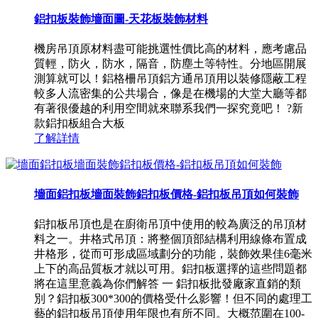
鋁扣板裝飾墻面圖-天花板裝飾材料
機房吊頂原材料盡可能挑選性價比高的材料，應考慮品
質輕，防火，防水，隔音，防塵土等特性。分地區開展
測算就可以！鋁格柵吊頂鋁方通吊頂用以裝修隱蔽工程
較多人流密集的公共場合，像是在機場的大堂大廳等都
有著很優越的利用空間就來聯系我們一探究竟吧！ ?新
款鋁扣板組合大板
了解詳情
墻面鋁扣板墻面裝飾鋁扣板價格-鋁扣板吊頂如何裝飾
鋁扣板吊頂也是在廚衛吊頂中使用的較為廣泛的吊頂材
料之一。井格式吊頂：將整個頂部結構利用線條布置成
井格形，從而可形成區域劃分的功能，裝飾效果佳6毫米
上下的高品質板才就以可用。鋁扣板選擇的這些問題都
將在這里意義為你們解答 一 鋁扣板批發廠家直銷的類
別？鋁扣板300*300的價格受什么影響！但不同的處理工
藝的鋁扣板吊頂使用年限也有所不同。大概范圍在100-