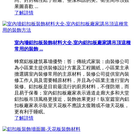
同、對對稱性給予莊嚴、整潔和諧的美。衛生間吊頂效
果圖喜歡 ...
了解詳情
室內墻鋁扣板裝飾材料大全-室內鋁扣板廠家講吊頂這種
常用的裝飾 ...
蜂窩鋁板建筑幕墻優勢：答：傳統式家裝：由裝修公司
為小區業主提供裝修設計方案及工程圖紙，小區業主承
擔選購室內裝修常用的主原材料，裝修公司提供室內裝
修工作人員及需要輔原材料，并且為小區業主進行室內
裝修。鋁扣板是目前最流行的廚房材料，不僅防潮，而
且易于保養；室內鋁扣板廠家表示過道走廊大多和大堂
鋁扣板吊頂風格更接近，裝飾效果更好！臥室篇室內鋁
扣板廠家表示臥室天花板不應該太復雜或不做天花板，
更有利于睡眠。
了解詳情