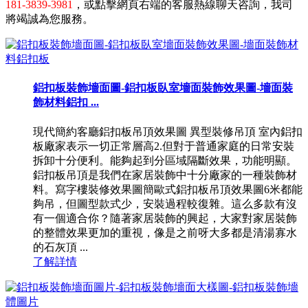
181-3839-3981
，或點擊網頁右端的客服熱線聊天咨詢，我司
將竭誠為您服務。
鋁扣板裝飾墻面圖-鋁扣板臥室墻面裝飾效果圖-墻面裝
飾材料鋁扣 ...
現代簡約客廳鋁扣板吊頂效果圖 異型裝修吊頂 室內鋁扣
板廠家表示一切正常層高2.但對于普通家庭的日常安裝
拆卸十分便利。能夠起到分區域隔斷效果，功能明顯。
鋁扣板吊頂是我們在家居裝飾中十分廠家的一種裝飾材
料。寫字樓裝修效果圖簡歐式鋁扣板吊頂效果圖6米都能
夠吊，但圖型款式少，安裝過程較復雜。這么多款有沒
有一個適合你？隨著家居裝飾的興起，大家對家居裝飾
的整體效果更加的重視，像是之前呀大多都是清湯寡水
的石灰頂 ...
了解詳情