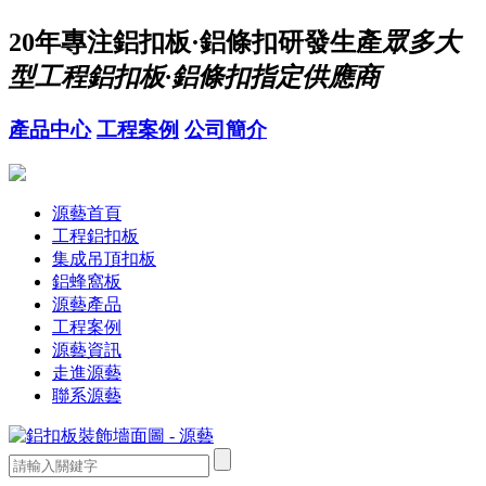
20年
專注鋁扣板·鋁條扣研發生產
眾多大
型工程鋁扣板·鋁條扣指定供應商
產品中心
工程案例
公司簡介
源藝首頁
工程鋁扣板
集成吊頂扣板
鋁蜂窩板
源藝產品
工程案例
源藝資訊
走進源藝
聯系源藝