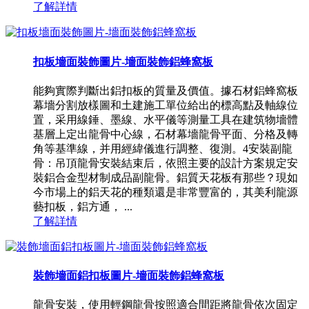
了解詳情
扣板墻面裝飾圖片-墻面裝飾鋁蜂窩板
能夠實際判斷出鋁扣板的質量及價值。據石材鋁蜂窩板
幕墻分割放樣圖和土建施工單位給出的標高點及軸線位
置，采用線錘、墨線、水平儀等測量工具在建筑物墻體
基層上定出龍骨中心線，石材幕墻龍骨平面、分格及轉
角等基準線，并用經緯儀進行調整、復測。4安裝副龍
骨：吊頂龍骨安裝結束后，依照主要的設計方案規定安
裝鋁合金型材制成品副龍骨。鋁質天花板有那些？現如
今市場上的鋁天花的種類還是非常豐富的，其美利龍源
藝扣板，鋁方通， ...
了解詳情
裝飾墻面鋁扣板圖片-墻面裝飾鋁蜂窩板
龍骨安裝，使用輕鋼龍骨按照適合間距將龍骨依次固定