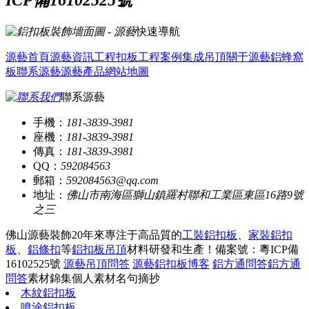
快速導航
源藝首頁
源藝資訊
工程扣板
工程案例
集成吊頂
關于源藝
鋁蜂窩
板
聯系源藝
源藝產品
網站地圖
聯系源藝
手機：
181-3839-3981
座機：
181-3839-3981
傳真：
181-3839-3981
QQ：
592084563
郵箱：
592084563@qq.com
地址：
佛山市南海區獅山鎮羅村聯和工業區東區16路9號
之三
佛山源藝裝飾20年來專注于高品質的
工裝鋁扣板
、
家裝鋁扣
板
、
鋁條扣
等
鋁扣板吊頂
材料研發和生產！
備案號：粵ICP備
16102525號
源藝吊頂問答
源藝鋁扣板博客
鋁方通問答
鋁方通
問答
素材錦集
個人素材
名句摘抄
木紋鋁扣板
噴涂鋁扣板