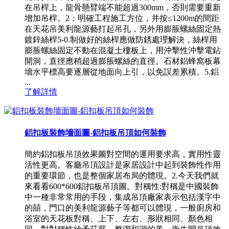
在吊桿上，龍骨懸臂端不能超過300mm，否則需要重新
增加吊桿。2：明確工程施工方位，并按≤1200m的間距
在天花吊美利龍源藝打起吊孔，另外用膨脹螺絲固定熱
鍍鋅絲桿5-0.制做好的絲桿應做防銹處理解決，絲桿用
膨脹螺絲固定不動在混凝土樓板上，用沖擊性沖擊電鉆
開洞，直徑應稍超過膨脹螺絲的直徑。石材鋁蜂窩板幕
墻水平標高要逐層從地面向上引，以免誤差累積。5.鋁
...
了解詳情
鋁扣板裝飾墻面圖-鋁扣板吊頂如何裝飾
簡約鋁扣板吊頂效果圖對空間的運用要求高，實用性靈
活性更高。客廳吊頂設計是家居設計中起到裝飾性作用
的重要環節，也是整個家居布局的體現。2.今天我們就
來看看600*600鋁扣板吊頂圖。對稱性:對稱是中國裝飾
中一種非常常用的手段，集成吊頂廠家表示包括漢字中
的囍，門口的美利龍源藝子等都可以體現，一般廚房和
浴室的天花板對稱、上下、左右、形狀相同、顏色相