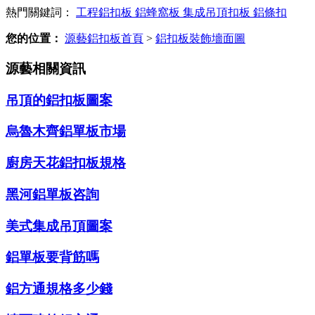
熱門關鍵詞：
工程鋁扣板
鋁蜂窩板
集成吊頂扣板
鋁條扣
您的位置：
源藝鋁扣板首頁
>
鋁扣板裝飾墻面圖
源藝相關資訊
吊頂的鋁扣板圖案
烏魯木齊鋁單板市場
廚房天花鋁扣板規格
黑河鋁單板咨詢
美式集成吊頂圖案
鋁單板要背筋嗎
鋁方通規格多少錢