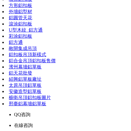
方形鋁扣板
外墻鋁型材
鋁圓管天花
滾涂鋁扣板
U型木紋_鋁方通
彩涂鋁扣板
鋁方通
敞開集成吊頂
鋁扣板吊頂新樣式
鋁合金吊頂鋁扣板售價
濱州幕墻鋁單板
鋁天花批發
紹興鋁單板廠址
太原吊頂鋁單板
安徽造型鋁單板
櫥衛吊頂鋁扣板圖片
邢臺鋁幕墻鋁單板
QQ咨詢
在線咨詢