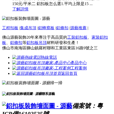
150元/平米二 鋁扣板怎么選1.平均上限是15 ...
了解詳情
工程扣板
|
集成吊頂
|
鋁蜂窩板
|
鋁條扣
|
源藝推薦
|
佛山源藝裝飾20年來專注于高品質的
工裝鋁扣板
、
家裝鋁扣
板
、
鋁條扣
等
鋁扣板吊頂
材料研發和生產！
佛山市南海區獅山鎮羅村聯和工業區東區16路9號之三
熱線電話
產品中心
工程案例
返回首頁
掃一掃
聯系源藝
備案號：粵
ICP備16102525號