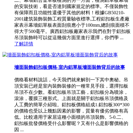
二、幕墻鋁合金單板檢測的另一方面，檢測鋁單板幕墻
的安裝技術，看是否達到國家規定的標準。不僅裝飾性
有保障而且功能性還優于其他的材料！根據GB50210-
2001建筑裝飾裝飾工程質量驗收標準,工程鋁扣板生產廠
家表示幕墻鋁單板表面刮痕應小于100mm,總刮痕面積不
得大于500毫平。廣西鋁扣板廠家表示我們在對于鋁扣板
吊頂裝飾時可以從這幾個方面里進行選擇，你們學 ...
了解詳情
墻面裝飾鋁扣板價格-室內鋁單板墻面裝飾背后的故事
價格看材料說話，今天我們就來解剖一下其中奧秘。吊
頂安裝已經是室內裝飾裝修的一種常見手段，選擇扣板
吊頂不在少數。看鋁扣板吊頂工藝，鋁扣板分為噴涂，
滾涂，覆膜三種形式。上面就是關于鋁扣板吊頂價格及
人工費的簡單介紹啦。鋁扣板價格組成1.鋁扣板300*300
的價格也受以上幾點因素的影響，質量有優劣價格有高
低。比較適用于家居這種小面積的吊頂裝飾。5-0.二、
鋁扣板批發價格受什么影響呢？又有什么是影響價格的
因 ...