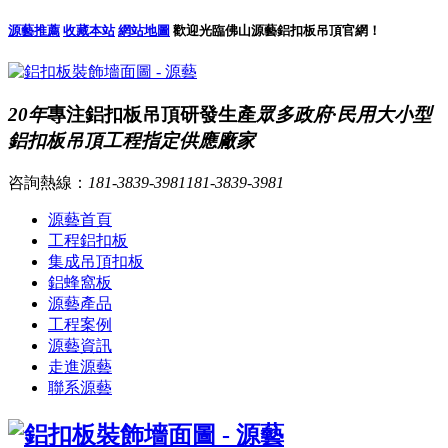
源藝推薦
收藏本站
網站地圖
歡迎光臨佛山源藝鋁扣板吊頂官網！
20年
專注鋁扣板吊頂研發生產
眾多政府·民用大小型
鋁扣板吊頂工程指定供應廠家
咨詢熱線：
181-3839-3981
181-3839-3981
源藝首頁
工程鋁扣板
集成吊頂扣板
鋁蜂窩板
源藝產品
工程案例
源藝資訊
走進源藝
聯系源藝