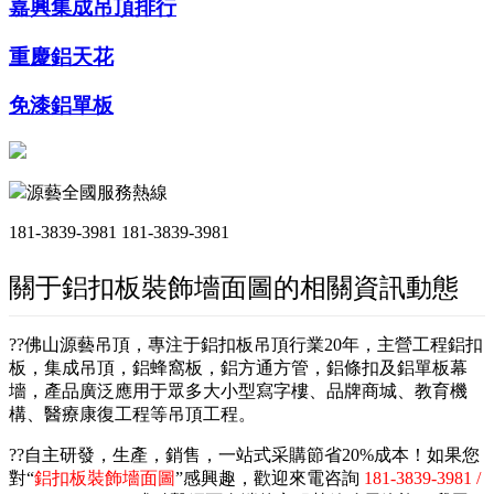
嘉興集成吊頂排行
重慶鋁天花
免漆鋁單板
源藝全國服務熱線
181-3839-3981
181-3839-3981
關于鋁扣板裝飾墻面圖的相關資訊動態
??佛山源藝吊頂，專注于鋁扣板吊頂行業20年，主營工程鋁扣
板，集成吊頂，鋁蜂窩板，鋁方通方管，鋁條扣及鋁單板幕
墻，產品廣泛應用于眾多大小型寫字樓、品牌商城、教育機
構、醫療康復工程等吊頂工程。
??自主研發，生產，銷售，一站式采購節省20%成本！如果您
對“
鋁扣板裝飾墻面圖
”感興趣，歡迎來電咨詢
181-3839-3981 /