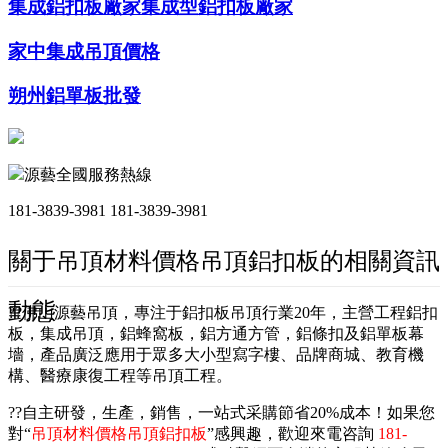
集成鋁扣板廠家集成型鋁扣板廠家
家中集成吊頂價格
朔州鋁單板批發
源藝全國服務熱線
181-3839-3981
181-3839-3981
關于吊頂材料價格吊頂鋁扣板的相關資訊
動態
??佛山源藝吊頂，專注于鋁扣板吊頂行業20年，主營工程鋁扣
板，集成吊頂，鋁蜂窩板，鋁方通方管，鋁條扣及鋁單板幕
墻，產品廣泛應用于眾多大小型寫字樓、品牌商城、教育機
構、醫療康復工程等吊頂工程。
??自主研發，生產，銷售，一站式采購節省20%成本！如果您
對“
吊頂材料價格吊頂鋁扣板
”感興趣，歡迎來電咨詢
181-