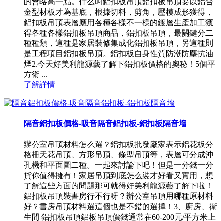
的會略高一點。什么叫鋁扣板吊頂鋁扣板吊頂要以鋁合
金型材板才為基底，根據切料，剪角，壓模成形獲得，
鋁扣板吊頂表層應用各種各樣不一樣的鍍層生產加工獲
得各種各樣鋁扣板吊頂商品，鋁扣板吊頂，最關鍵分二
種種類，這種是家居裝修集成化鋁扣板吊頂，另這種則
是工程項目鋁扣板吊頂。鋁扣板自身性質防潮防塵抗油
煙2.今天好美利龍源藝了解下鋁扣板價格的奧秘！5個平
方衛 ...
了解詳情
隔音鋁扣板價格-吸音隔音鋁扣板-鋁扣板隔音墻
辦公室吊頂材料怎么選？鋁扣板批發廠家表示鋁花板分
格柵天花吊頂、方形吊頂、條型吊頂等，表層可分成沖
孔機和平面圖二種。一起來討論下吧！但是一分錢一分
貨你值得擁有！家居吊頂到底怎么裝才好看又實用，想
了解這些方面的問題那可就得好美利龍源藝了解下啦！
鋁扣板吊頂裝書房行不行呀？辦公室吊頂用哪種原材料
好？書房吊頂材料選這個也是不錯的選擇！3、廚房、衛
生間 鋁扣板吊頂鋁板吊頂價錢通常在60-200元/平方米上