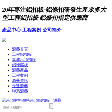
20年
專注鋁扣板·鋁條扣研發生產
眾多大
型工程鋁扣板·鋁條扣指定供應商
產品中心
工程案例
公司簡介
源藝首頁
工程鋁扣板
集成吊頂扣板
鋁蜂窩板
源藝產品
工程案例
源藝資訊
走進源藝
聯系源藝