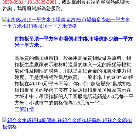
3839-3981 / 181-3839-3981
，或點擊網頁右端的客服熱線聊天
咨詢，我司將竭誠為您服務。
鋁扣板吊頂一平方米市場價-鋁扣板市場價多少錢一平方
米一平方米 ...
高品質的鋁扣板吊頂一般采用高品質鋁錠做為原料，鋁
扣板生產廠家表示融材時適量的加入一定的鎂猛等輕抗
氧化性及剛性的材料，用以提高鋁合金的抗氧化能力和
硬度。但是價格相對當然較高。一般市場上的600*600鋁
扣板在40-100元/平米不等。你get到“超級變身”集成扣板
鋁扣板吊頂的秘密了沒有？廚房鋁扣板吊頂廠家表示在
大城市中，吊頂扣板的人工客服電話花銷是250元每一平
方米，小城市中的價格僅為125元每一平 ...
了解詳情