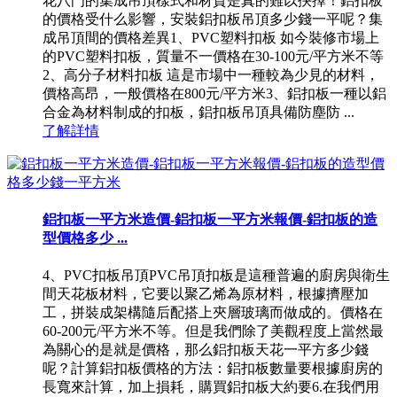
花八門的集成吊頂樣式和材質是真的難以抉擇！鋁扣板
的價格受什么影響，安裝鋁扣板吊頂多少錢一平呢？集
成吊頂間的價格差異1、PVC塑料扣板 如今裝修市場上
的PVC塑料扣板，質量不一價格在30-100元/平方米不等
2、高分子材料扣板 這是市場中一種較為少見的材料，
價格高昂，一般價格在800元/平方米3、鋁扣板一種以鋁
合金為材料制成的扣板，鋁扣板吊頂具備防塵防 ...
了解詳情
鋁扣板一平方米造價-鋁扣板一平方米報價-鋁扣板的造
型價格多少 ...
4、PVC扣板吊頂PVC吊頂扣板是這種普遍的廚房與衛生
間天花板材料，它要以聚乙烯為原材料，根據擠壓加
工，拼裝成架構隨后配搭上夾層玻璃而做成的。價格在
60-200元/平方米不等。但是我們除了美觀程度上當然最
為關心的是就是價格，那么鋁扣板天花一平方多少錢
呢？計算鋁扣板價格的方法：鋁扣板數量要根據廚房的
長寬來計算，加上損耗，購買鋁扣板大約要6.在我們用