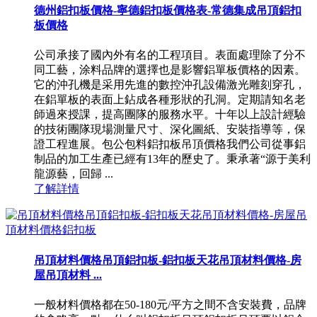
德州鋁扣板價格-寧德鋁扣板價格表-常德集成吊頂鋁扣
板價格
公司承接了國內外有名的工程項目。表面處理除了分不
同工藝，涂料品牌的選擇也是影響鋁單板價格的因素。
它的沖孔機是采用先進的數控沖孔設備激光雕刻穿孔，
在鋁單板的表面上鉆成各種形狀的孔洞。定期請知名老
師過來授課，提高團隊的服務水平。十年以上設計經驗
的技術團隊現場測量尺寸、深化圖紙、安裝指導等，保
證工程進展。包公包料鋁扣板吊頂價格我們公司從事鋁
制品的加工生產已經有13年的歷史了。秉承著“源于美利
龍源藝，回歸 ...
了解詳情
吊頂材料價格吊頂鋁扣板-鋁扣板天花吊頂材料價格-房
屋吊頂材料 ...
一般材料價格都在50-180元/平方之間不含安裝費，品牌