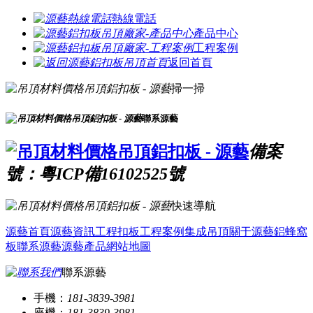
熱線電話
產品中心
工程案例
返回首頁
掃一掃
聯系源藝
備案
號：粵ICP備16102525號
快速導航
源藝首頁
源藝資訊
工程扣板
工程案例
集成吊頂
關于源藝
鋁蜂窩
板
聯系源藝
源藝產品
網站地圖
聯系源藝
手機：
181-3839-3981
座機：
181-3839-3981