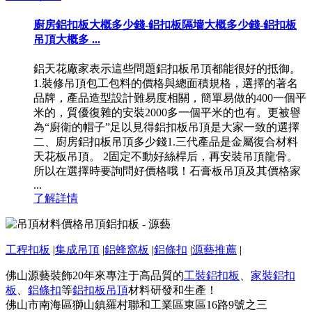
廚房鋁扣板大概多少錢-鋁扣板隔墻大概多少錢-鋁扣板
吊頂大概多 ...
鋁天花廠家表示這些問題鋁扣板吊頂都能很好的抵御。
1.裝修吊頂包工包料的價格與總面積規格，選擇的著名
品牌，產品造型設計難易度相關，簡單易做的400一個平
米的，質優復雜的安裝2000多一個平米的也有。更被譽
為“廚衛的帽子”足以見得鋁扣板吊頂是大家一致的選擇
二、廚房鋁扣板吊頂多少錢1.三代產品是金屬復合材料
天花板吊頂。 2固定不動好絲桿后，再安裝吊頂龍骨。
所以在選擇時要詢問好價格哦！石膏板吊頂及其價格家
...
了解詳情
工程扣板
|
集成吊頂
|
鋁蜂窩板
|
鋁條扣
|
源藝推薦
|
佛山源藝裝飾20年來專注于高品質的
工裝鋁扣板
、
家裝鋁扣
板
、
鋁條扣
等
鋁扣板吊頂
材料研發和生產！
佛山市南海區獅山鎮羅村聯和工業區東區16路9號之三