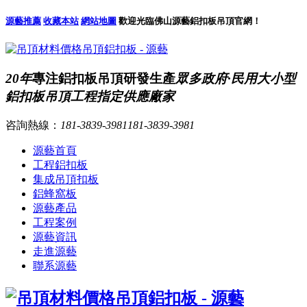
源藝推薦
收藏本站
網站地圖
歡迎光臨佛山源藝鋁扣板吊頂官網！
20年
專注鋁扣板吊頂研發生產
眾多政府·民用大小型
鋁扣板吊頂工程指定供應廠家
咨詢熱線：
181-3839-3981
181-3839-3981
源藝首頁
工程鋁扣板
集成吊頂扣板
鋁蜂窩板
源藝產品
工程案例
源藝資訊
走進源藝
聯系源藝