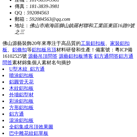
傳真：
181-3839-3981
QQ：
592084563
郵箱：
592084563@qq.com
地址：
佛山市南海區獅山鎮羅村聯和工業區東區16路9號
之三
佛山源藝裝飾20年來專注于高品質的
工裝鋁扣板
、
家裝鋁扣
板
、
鋁條扣
等
鋁扣板吊頂
材料研發和生產！
備案號：粵ICP備
16102525號
源藝吊頂問答
源藝鋁扣板博客
鋁方通問答
鋁方通
問答
素材錦集
個人素材
名句摘抄
U型木紋_鋁方通
噴涂鋁扣板
鋁圓管天花
木紋鋁扣板
外墻鋁型材
彩涂鋁扣板
方形鋁扣板
鋁方通
滾涂鋁扣板
全鋁集成吊頂效果圖
巴中雕花紋鋁單板