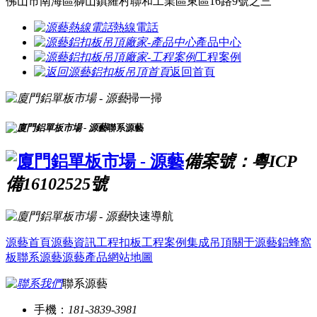
佛山市南海區獅山鎮羅村聯和工業區東區16路9號之三
熱線電話
產品中心
工程案例
返回首頁
掃一掃
聯系源藝
備案號：粵ICP
備16102525號
快速導航
源藝首頁
源藝資訊
工程扣板
工程案例
集成吊頂
關于源藝
鋁蜂窩
板
聯系源藝
源藝產品
網站地圖
聯系源藝
手機：
181-3839-3981