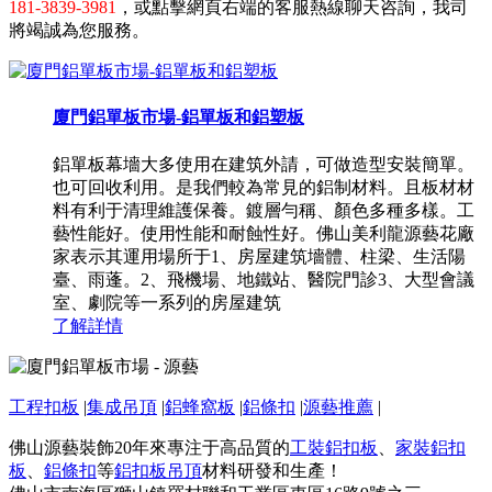
181-3839-3981
，或點擊網頁右端的客服熱線聊天咨詢，我司
將竭誠為您服務。
廈門鋁單板市場-鋁單板和鋁塑板
鋁單板幕墻大多使用在建筑外請，可做造型安裝簡單。
也可回收利用。是我們較為常見的鋁制材料。且板材材
料有利于清理維護保養。鍍層勻稱、顏色多種多樣。工
藝性能好。使用性能和耐蝕性好。佛山美利龍源藝花廠
家表示其運用場所于1、房屋建筑墻體、柱梁、生活陽
臺、雨蓬。2、飛機場、地鐵站、醫院門診3、大型會議
室、劇院等一系列的房屋建筑
了解詳情
工程扣板
|
集成吊頂
|
鋁蜂窩板
|
鋁條扣
|
源藝推薦
|
佛山源藝裝飾20年來專注于高品質的
工裝鋁扣板
、
家裝鋁扣
板
、
鋁條扣
等
鋁扣板吊頂
材料研發和生產！