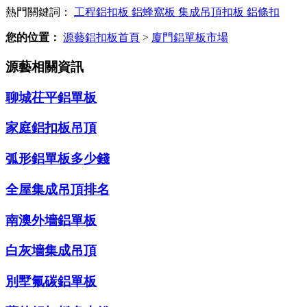
熱門關鍵詞：
工程鋁扣板
鋁蜂窩板
集成吊頂扣板
鋁條扣
您的位置：
源藝鋁扣板首頁
>
廈門鋁單板市場
源藝相關資訊
聊城茌平鋁單板
家庭鋁扣板吊頂
弧形鋁單板多少錢
全屋集成吊頂排名
南澳外墻鋁單板
白灰墻集成吊頂
別墅氟碳鋁單板