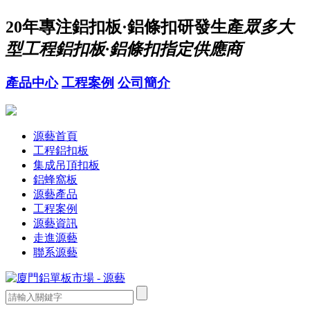
20年
專注鋁扣板·鋁條扣研發生產
眾多大
型工程鋁扣板·鋁條扣指定供應商
產品中心
工程案例
公司簡介
源藝首頁
工程鋁扣板
集成吊頂扣板
鋁蜂窩板
源藝產品
工程案例
源藝資訊
走進源藝
聯系源藝