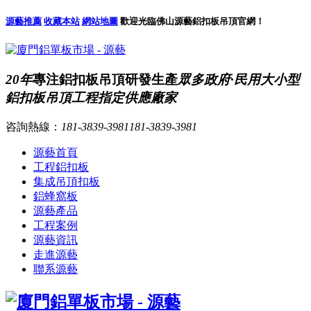
源藝推薦
收藏本站
網站地圖
歡迎光臨佛山源藝鋁扣板吊頂官網！
20年
專注鋁扣板吊頂研發生產
眾多政府·民用大小型
鋁扣板吊頂工程指定供應廠家
咨詢熱線：
181-3839-3981
181-3839-3981
源藝首頁
工程鋁扣板
集成吊頂扣板
鋁蜂窩板
源藝產品
工程案例
源藝資訊
走進源藝
聯系源藝