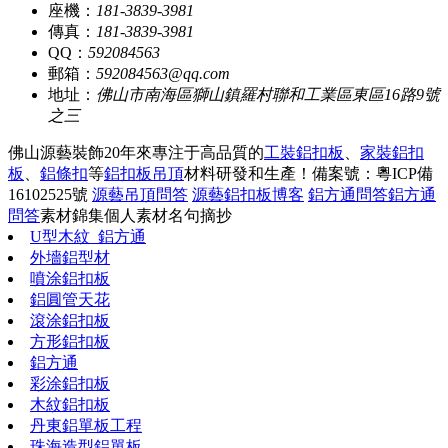
座機：
181-3839-3981
傳真：
181-3839-3981
QQ：
592084563
郵箱：
592084563@qq.com
地址：
佛山市南海區獅山鎮羅村聯和工業區東區16路9號
之三
佛山源藝裝飾20年來專注于高品質的
工裝鋁扣板
、
家裝鋁扣
板
、
鋁條扣
等
鋁扣板吊頂
材料研發和生產！
備案號：粵ICP備
16102525號
源藝吊頂問答
源藝鋁扣板博客
鋁方通問答
鋁方通
問答
素材錦集
個人素材
名句摘抄
U型木紋_鋁方通
外墻鋁型材
噴涂鋁扣板
鋁圓管天花
滾涂鋁扣板
方形鋁扣板
鋁方通
彩涂鋁扣板
木紋鋁扣板
丹東鋁單板工程
珠海造型鋁單板