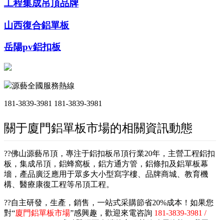
工程集成吊頂品牌
山西復合鋁單板
岳陽pv鋁扣板
源藝全國服務熱線
181-3839-3981
181-3839-3981
關于廈門鋁單板市場的相關資訊動態
??佛山源藝吊頂，專注于鋁扣板吊頂行業20年，主營工程鋁扣
板，集成吊頂，鋁蜂窩板，鋁方通方管，鋁條扣及鋁單板幕
墻，產品廣泛應用于眾多大小型寫字樓、品牌商城、教育機
構、醫療康復工程等吊頂工程。
??自主研發，生產，銷售，一站式采購節省20%成本！如果您
對“
廈門鋁單板市場
”感興趣，歡迎來電咨詢
181-3839-3981 /