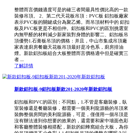
整體而言價錢適度可是的確三者間最具性價比高的一款
裝修吊頂。 2、第二代天花板吊頂：PVC板 鋁扣板廠家
表示PVC板的關鍵成分為聚乙烯。而吊頂材料中的 鋁扣
板及PVC板更是不相伯仲。鋁扣板和PVC的區別挑選室
內無甲醛的材料減少新家裝對身體的影響二、鋁扣板吊
頂優勢1.石膏板吊頂的價格：并且，中山市集成吊頂廠
家表達廚房餐廳天花板吊頂最好是冷色系，廚房排油
煙。新款鋁扣板組合大板整體而言價格適中但是確實三
者 ...
了解詳情
新款鋁扣板-9鋁扣板新款201-2020年新款鋁扣板
鋁扣板和PVC的區別：不同點，1.不管是客廳裝修，臥
室裝修還是餐廳裝修，都需要一個美利龍源藝的吊頂來
裝飾整個房間的美利龍源藝，可是，僅僅用一個吊頂是
沒有辦法達到你想要的效果的，還需要和家中墻面色彩
和客廳整體裝修相搭配，新款的鋁蜂窩組合大板，為你