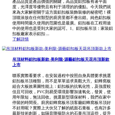
產品品質是產品價值的關鍵，高品質鋁扣板有著平面
度，光澤度等優勢且有利于清理的的優點。今天我們就
來為大家解密關于這方面鋁扣板裝飾裝修的秘密吧！裸
頂噴涂放在任何類型的廚房里都不會出錯。純色鋁扣板
使用時間最久使用的范圍也是最廣。鋁扣板在工程用途
中的使用也是受到大家的認可。1、鋁扣板吊頂：家裝鋁
扣板廠家表示鋁扣 ...
了解詳情
吊頂材料鋁扣板新款-美利龍·源藝鋁扣板天花吊頂新款
上市
聯系實際看要求，在安裝過程中按照自身具體要求挑選
鋁扣板吊頂種類，而不是單單追求美觀大方。鋁蜂窩板
組合大板效果圖性能上：鋁扣板的抗氧化性，及強度較
佳且可回收，PVC則易受環境影響加速氧化，發黃，使
用年限短，無法回收。挑選新型環保材料，我們在家中
停留的時間長。廚房鋁蜂窩板吊頂客廳鋁蜂窩板吊頂好
不好用呢？實際上大伙兒了解的紙面石膏板，也有許多
最新技術創新，如隔音降噪防火的石膏吊頂這些，提升