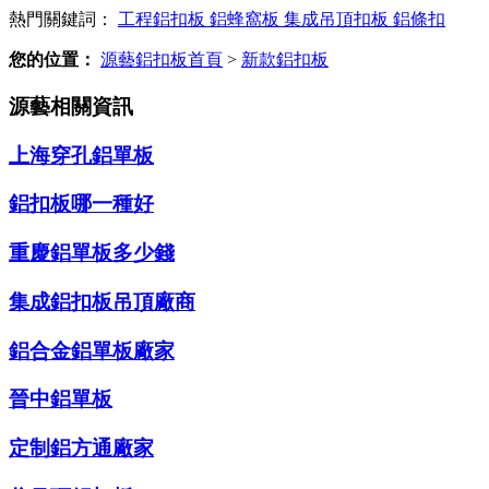
熱門關鍵詞：
工程鋁扣板
鋁蜂窩板
集成吊頂扣板
鋁條扣
您的位置：
源藝鋁扣板首頁
>
新款鋁扣板
源藝相關資訊
上海穿孔鋁單板
鋁扣板哪一種好
重慶鋁單板多少錢
集成鋁扣板吊頂廠商
鋁合金鋁單板廠家
晉中鋁單板
定制鋁方通廠家