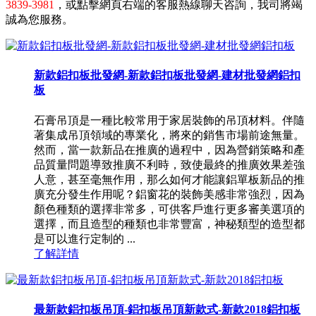
3839-3981
，或點擊網頁右端的客服熱線聊天咨詢，我司將竭
誠為您服務。
新款鋁扣板批發網-新款鋁扣板批發網-建材批發網鋁扣
板
石膏吊頂是一種比較常用于家居裝飾的吊頂材料。伴隨
著集成吊頂領域的專業化，將來的銷售市場前途無量。
然而，當一款新品在推廣的過程中，因為營銷策略和產
品質量問題導致推廣不利時，致使最終的推廣效果差強
人意，甚至毫無作用，那么如何才能讓鋁單板新品的推
廣充分發生作用呢？鋁窗花的裝飾美感非常強烈，因為
顏色種類的選擇非常多，可供客戶進行更多審美選項的
選擇，而且造型的種類也非常豐富，神秘類型的造型都
是可以進行定制的 ...
了解詳情
最新款鋁扣板吊頂-鋁扣板吊頂新款式-新款2018鋁扣板