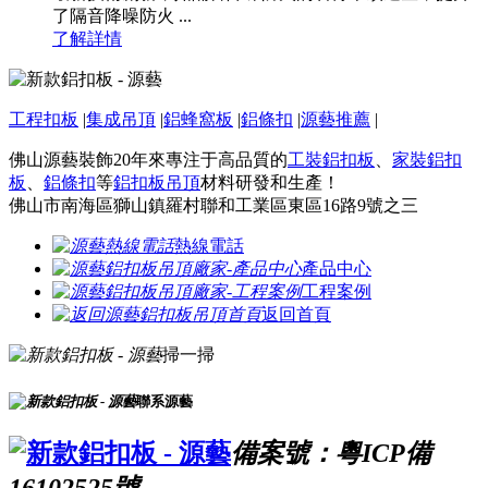
了隔音降噪防火 ...
了解詳情
工程扣板
|
集成吊頂
|
鋁蜂窩板
|
鋁條扣
|
源藝推薦
|
佛山源藝裝飾20年來專注于高品質的
工裝鋁扣板
、
家裝鋁扣
板
、
鋁條扣
等
鋁扣板吊頂
材料研發和生產！
佛山市南海區獅山鎮羅村聯和工業區東區16路9號之三
熱線電話
產品中心
工程案例
返回首頁
掃一掃
聯系源藝
備案號：粵ICP備
16102525號