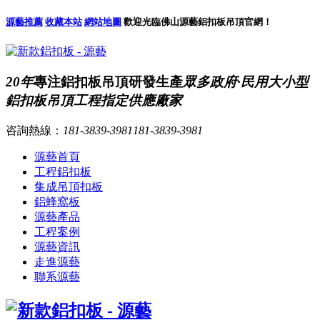
源藝推薦
收藏本站
網站地圖
歡迎光臨佛山源藝鋁扣板吊頂官網！
20年
專注鋁扣板吊頂研發生產
眾多政府·民用大小型
鋁扣板吊頂工程指定供應廠家
咨詢熱線：
181-3839-3981
181-3839-3981
源藝首頁
工程鋁扣板
集成吊頂扣板
鋁蜂窩板
源藝產品
工程案例
源藝資訊
走進源藝
聯系源藝