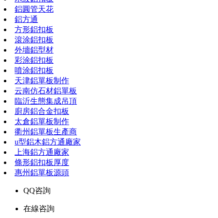
鋁圓管天花
鋁方通
方形鋁扣板
滾涂鋁扣板
外墻鋁型材
彩涂鋁扣板
噴涂鋁扣板
天津鋁單板制作
云南仿石材鋁單板
臨沂生態集成吊頂
廚房鋁合金扣板
太倉鋁單板制作
衢州鋁單板生產商
u型鋁木鋁方通廠家
上海鋁方通廠家
條形鋁扣板厚度
惠州鋁單板源頭
QQ咨詢
在線咨詢