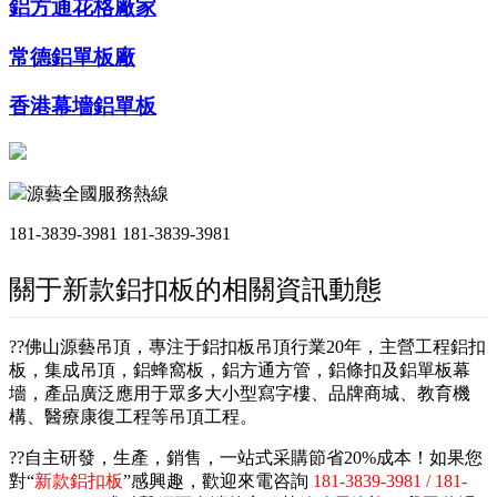
鋁方通花格廠家
常德鋁單板廠
香港幕墻鋁單板
源藝全國服務熱線
181-3839-3981
181-3839-3981
關于新款鋁扣板的相關資訊動態
??佛山源藝吊頂，專注于鋁扣板吊頂行業20年，主營工程鋁扣
板，集成吊頂，鋁蜂窩板，鋁方通方管，鋁條扣及鋁單板幕
墻，產品廣泛應用于眾多大小型寫字樓、品牌商城、教育機
構、醫療康復工程等吊頂工程。
??自主研發，生產，銷售，一站式采購節省20%成本！如果您
對“
新款鋁扣板
”感興趣，歡迎來電咨詢
181-3839-3981 / 181-