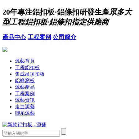
20年
專注鋁扣板·鋁條扣研發生產
眾多大
型工程鋁扣板·鋁條扣指定供應商
產品中心
工程案例
公司簡介
源藝首頁
工程鋁扣板
集成吊頂扣板
鋁蜂窩板
源藝產品
工程案例
源藝資訊
走進源藝
聯系源藝