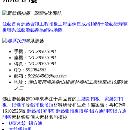
快速導航
源藝首頁
源藝資訊
工程扣板
工程案例
集成吊頂
關于源藝
鋁蜂窩
板
聯系源藝
源藝產品
網站地圖
聯系源藝
手機：
181-3839-3981
座機：
181-3839-3981
傳真：
181-3839-3981
QQ：
592084563
郵箱：
592084563@qq.com
地址：
佛山市南海區獅山鎮羅村聯和工業區東區16路9號
之三
佛山源藝裝飾20年來專注于高品質的
工裝鋁扣板
、
家裝鋁扣
板
、
鋁條扣
等
鋁扣板吊頂
材料研發和生產！
備案號：粵ICP備
16102525號
源藝吊頂問答
源藝鋁扣板博客
鋁方通問答
鋁方通
問答
素材錦集
個人素材
名句摘抄
U型木紋_鋁方通
木紋鋁扣板