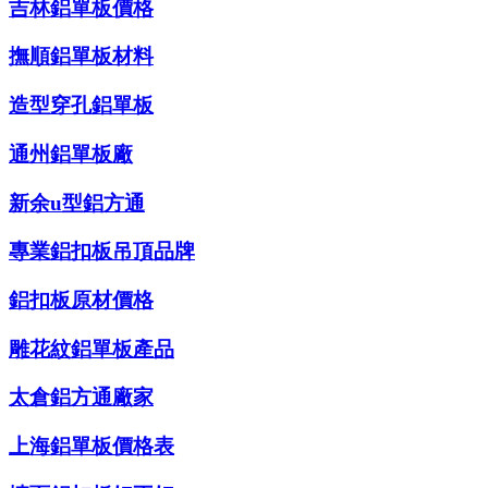
吉林鋁單板價格
撫順鋁單板材料
造型穿孔鋁單板
通州鋁單板廠
新余u型鋁方通
專業鋁扣板吊頂品牌
鋁扣板原材價格
雕花紋鋁單板產品
太倉鋁方通廠家
上海鋁單板價格表