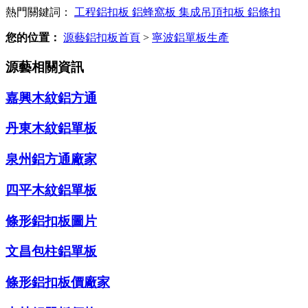
熱門關鍵詞：
工程鋁扣板
鋁蜂窩板
集成吊頂扣板
鋁條扣
您的位置：
源藝鋁扣板首頁
>
寧波鋁單板生產
源藝相關資訊
嘉興木紋鋁方通
丹東木紋鋁單板
泉州鋁方通廠家
四平木紋鋁單板
條形鋁扣板圖片
文昌包柱鋁單板
條形鋁扣板價廠家