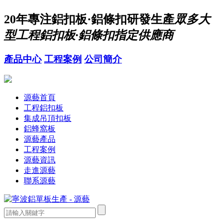
20年
專注鋁扣板·鋁條扣研發生產
眾多大
型工程鋁扣板·鋁條扣指定供應商
產品中心
工程案例
公司簡介
源藝首頁
工程鋁扣板
集成吊頂扣板
鋁蜂窩板
源藝產品
工程案例
源藝資訊
走進源藝
聯系源藝