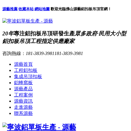
源藝推薦
收藏本站
網站地圖
歡迎光臨佛山源藝鋁扣板吊頂官網！
20年
專注鋁扣板吊頂研發生產
眾多政府·民用大小型
鋁扣板吊頂工程指定供應廠家
咨詢熱線：
181-3839-3981
181-3839-3981
源藝首頁
工程鋁扣板
集成吊頂扣板
鋁蜂窩板
源藝產品
工程案例
源藝資訊
走進源藝
聯系源藝