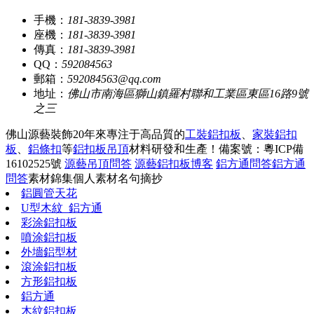
手機：
181-3839-3981
座機：
181-3839-3981
傳真：
181-3839-3981
QQ：
592084563
郵箱：
592084563@qq.com
地址：
佛山市南海區獅山鎮羅村聯和工業區東區16路9號
之三
佛山源藝裝飾20年來專注于高品質的
工裝鋁扣板
、
家裝鋁扣
板
、
鋁條扣
等
鋁扣板吊頂
材料研發和生產！
備案號：粵ICP備
16102525號
源藝吊頂問答
源藝鋁扣板博客
鋁方通問答
鋁方通
問答
素材錦集
個人素材
名句摘抄
鋁圓管天花
U型木紋_鋁方通
彩涂鋁扣板
噴涂鋁扣板
外墻鋁型材
滾涂鋁扣板
方形鋁扣板
鋁方通
木紋鋁扣板