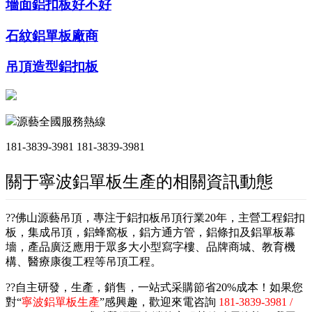
墻面鋁扣板好不好
石紋鋁單板廠商
吊頂造型鋁扣板
源藝全國服務熱線
181-3839-3981
181-3839-3981
關于寧波鋁單板生產的相關資訊動態
??佛山源藝吊頂，專注于鋁扣板吊頂行業20年，主營工程鋁扣
板，集成吊頂，鋁蜂窩板，鋁方通方管，鋁條扣及鋁單板幕
墻，產品廣泛應用于眾多大小型寫字樓、品牌商城、教育機
構、醫療康復工程等吊頂工程。
??自主研發，生產，銷售，一站式采購節省20%成本！如果您
對“
寧波鋁單板生產
”感興趣，歡迎來電咨詢
181-3839-3981 /