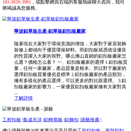
181-3839-3981
，或點擊網頁右端的客服熱線聊天咨詢，我司
將竭誠為您服務。
寧波鋁單板生產-鋁單板鋁扣板廠家
隨著現在大家對于環保意識的增強，大家對于家居裝飾
裝修上都傾向于優質環保材料。而鋁扣板就憑借這優良
的性質躍入大家的視野。哪么佛山直銷的鋁扣板廠家怎
么選？價格怎么看？ 一、鋁扣板廠家的選擇 1.鋁扣板質
量，任何一家廠家，產品質量是根本。所以對于廠家的
選擇鋁扣板質量優劣是標準 2.鋁扣板廠家的產品類別，
擁有多樣化的產品選擇，可以更多的對比跟選擇。 3.鋁
扣板廠家的影響力，一家優質鋁扣板廠家擁有大家對其
...
了解詳情
工程扣板
|
集成吊頂
|
鋁蜂窩板
|
鋁條扣
|
源藝推薦
|
佛山源藝裝飾20年來專注于高品質的
工裝鋁扣板
、
家裝鋁扣