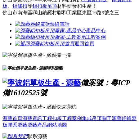
板
、
鋁條扣
等
鋁扣板吊頂
材料研發和生產！
佛山市南海區獅山鎮羅村聯和工業區東區16路9號之三
熱線電話
產品中心
工程案例
返回首頁
掃一掃
聯系源藝
備案號：粵ICP
備16102525號
快速導航
源藝首頁
源藝資訊
工程扣板
工程案例
集成吊頂
關于源藝
鋁蜂窩
板
聯系源藝
源藝產品
網站地圖
聯系源藝