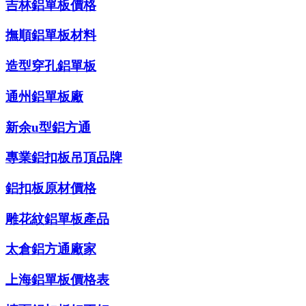
吉林鋁單板價格
撫順鋁單板材料
造型穿孔鋁單板
通州鋁單板廠
新余u型鋁方通
專業鋁扣板吊頂品牌
鋁扣板原材價格
雕花紋鋁單板產品
太倉鋁方通廠家
上海鋁單板價格表