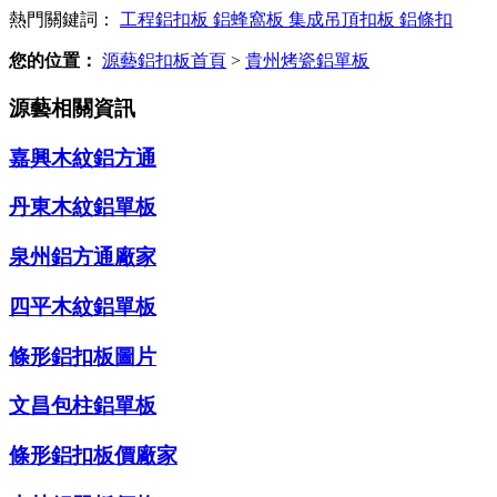
熱門關鍵詞：
工程鋁扣板
鋁蜂窩板
集成吊頂扣板
鋁條扣
您的位置：
源藝鋁扣板首頁
>
貴州烤瓷鋁單板
源藝相關資訊
嘉興木紋鋁方通
丹東木紋鋁單板
泉州鋁方通廠家
四平木紋鋁單板
條形鋁扣板圖片
文昌包柱鋁單板
條形鋁扣板價廠家