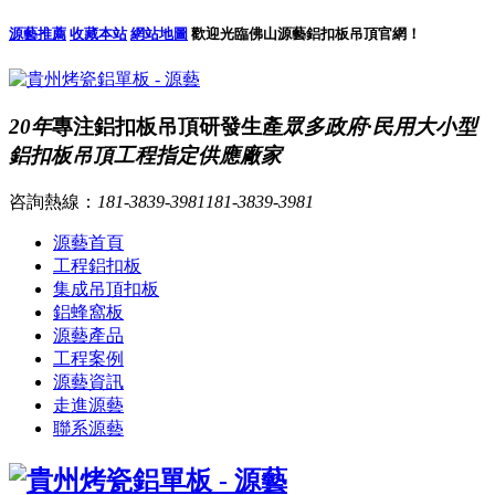
源藝推薦
收藏本站
網站地圖
歡迎光臨佛山源藝鋁扣板吊頂官網！
20年
專注鋁扣板吊頂研發生產
眾多政府·民用大小型
鋁扣板吊頂工程指定供應廠家
咨詢熱線：
181-3839-3981
181-3839-3981
源藝首頁
工程鋁扣板
集成吊頂扣板
鋁蜂窩板
源藝產品
工程案例
源藝資訊
走進源藝
聯系源藝