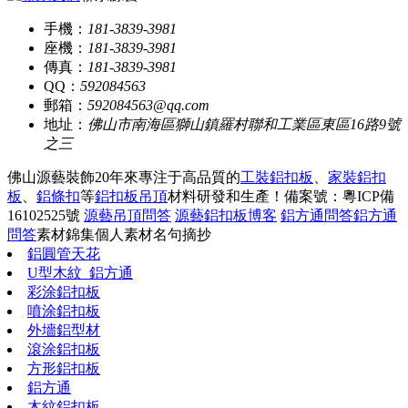
手機：
181-3839-3981
座機：
181-3839-3981
傳真：
181-3839-3981
QQ：
592084563
郵箱：
592084563@qq.com
地址：
佛山市南海區獅山鎮羅村聯和工業區東區16路9號
之三
佛山源藝裝飾20年來專注于高品質的
工裝鋁扣板
、
家裝鋁扣
板
、
鋁條扣
等
鋁扣板吊頂
材料研發和生產！
備案號：粵ICP備
16102525號
源藝吊頂問答
源藝鋁扣板博客
鋁方通問答
鋁方通
問答
素材錦集
個人素材
名句摘抄
鋁圓管天花
U型木紋_鋁方通
彩涂鋁扣板
噴涂鋁扣板
外墻鋁型材
滾涂鋁扣板
方形鋁扣板
鋁方通
木紋鋁扣板