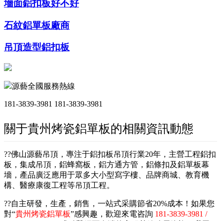
墻面鋁扣板好不好
石紋鋁單板廠商
吊頂造型鋁扣板
源藝全國服務熱線
181-3839-3981
181-3839-3981
關于貴州烤瓷鋁單板的相關資訊動態
??佛山源藝吊頂，專注于鋁扣板吊頂行業20年，主營工程鋁扣
板，集成吊頂，鋁蜂窩板，鋁方通方管，鋁條扣及鋁單板幕
墻，產品廣泛應用于眾多大小型寫字樓、品牌商城、教育機
構、醫療康復工程等吊頂工程。
??自主研發，生產，銷售，一站式采購節省20%成本！如果您
對“
貴州烤瓷鋁單板
”感興趣，歡迎來電咨詢
181-3839-3981 /