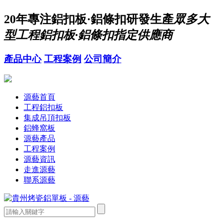
20年
專注鋁扣板·鋁條扣研發生產
眾多大
型工程鋁扣板·鋁條扣指定供應商
產品中心
工程案例
公司簡介
源藝首頁
工程鋁扣板
集成吊頂扣板
鋁蜂窩板
源藝產品
工程案例
源藝資訊
走進源藝
聯系源藝