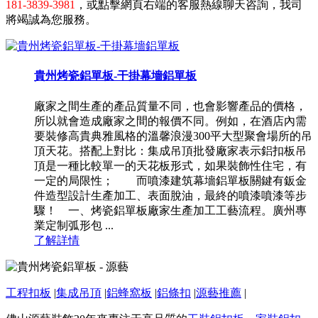
181-3839-3981
，或點擊網頁右端的客服熱線聊天咨詢，我司
將竭誠為您服務。
貴州烤瓷鋁單板-干掛幕墻鋁單板
廠家之間生產的產品質量不同，也會影響產品的價格，
所以就會造成廠家之間的報價不同。例如，在酒店內需
要裝修高貴典雅風格的溫馨浪漫300平大型聚會場所的吊
頂天花。搭配上對比：集成吊頂批發廠家表示鋁扣板吊
頂是一種比較單一的天花板形式，如果裝飾性住宅，有
一定的局限性； 而噴漆建筑幕墻鋁單板關鍵有鈑金
件造型設計生產加工、表面脫油，最終的噴漆噴漆等步
驟！ 一、烤瓷鋁單板廠家生產加工工藝流程。廣州專
業定制弧形包 ...
了解詳情
工程扣板
|
集成吊頂
|
鋁蜂窩板
|
鋁條扣
|
源藝推薦
|