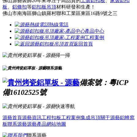
佛山源藝裝飾20年來專注于高品質的
工裝鋁扣板
、
家裝鋁扣
板
、
鋁條扣
等
鋁扣板吊頂
材料研發和生產！
佛山市南海區獅山鎮羅村聯和工業區東區16路9號之三
熱線電話
產品中心
工程案例
返回首頁
掃一掃
聯系源藝
備案號：粵ICP
備16102525號
快速導航
源藝首頁
源藝資訊
工程扣板
工程案例
集成吊頂
關于源藝
鋁蜂窩
板
聯系源藝
源藝產品
網站地圖
聯系源藝