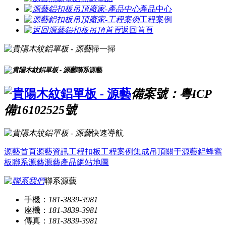
產品中心
工程案例
返回首頁
掃一掃
聯系源藝
備案號：粵ICP
備16102525號
快速導航
源藝首頁
源藝資訊
工程扣板
工程案例
集成吊頂
關于源藝
鋁蜂窩
板
聯系源藝
源藝產品
網站地圖
聯系源藝
手機：
181-3839-3981
座機：
181-3839-3981
傳真：
181-3839-3981