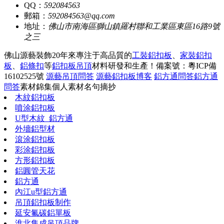
QQ：
592084563
郵箱：
592084563@qq.com
地址：
佛山市南海區獅山鎮羅村聯和工業區東區16路9號
之三
佛山源藝裝飾20年來專注于高品質的
工裝鋁扣板
、
家裝鋁扣
板
、
鋁條扣
等
鋁扣板吊頂
材料研發和生產！
備案號：粵ICP備
16102525號
源藝吊頂問答
源藝鋁扣板博客
鋁方通問答
鋁方通
問答
素材錦集
個人素材
名句摘抄
木紋鋁扣板
噴涂鋁扣板
U型木紋_鋁方通
外墻鋁型材
滾涂鋁扣板
彩涂鋁扣板
方形鋁扣板
鋁圓管天花
鋁方通
內江u型鋁方通
吊頂鋁扣板制作
延安氟碳鋁單板
淮北集成吊頂品牌