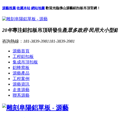
源藝推薦
收藏本站
網站地圖
歡迎光臨佛山源藝鋁扣板吊頂官網！
20年
專注鋁扣板吊頂研發生產
眾多政府·民用大小型
咨詢熱線：
181-3839-3981
181-3839-3981
源藝首頁
工程鋁扣板
集成吊頂扣板
鋁蜂窩板
源藝產品
工程案例
源藝資訊
走進源藝
聯系源藝