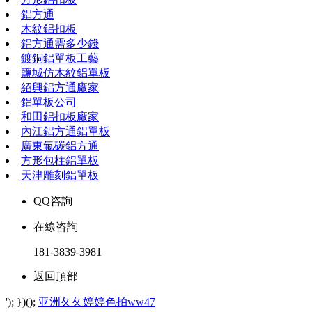
鋁方通
木紋鋁扣板
鋁方通需多少錢
鍍銅鋁單板工藝
鹽城仿木紋鋁單板
紹興鋁方通廠家
鋁單板公司
和田鋁扣板廠家
內江鋁方通鋁單板
廣東氟碳鋁方通
方形包柱鋁單板
天津雕刻鋁單板
QQ咨詢
在線咨詢
181-3839-3981
返回頂部
'); })();
亚洲夂夂婷婷色拍ww47