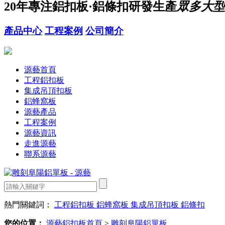
20年
專注鋁扣板·鋁條扣研發生產
眾多大型
產品中心
工程案例
公司簡介
源藝首頁
工程鋁扣板
集成吊頂扣板
鋁蜂窩板
源藝產品
工程案例
源藝資訊
走進源藝
聯系源藝
熱門關鍵詞：
工程鋁扣板
鋁蜂窩板
集成吊頂扣板
鋁條扣
您的位置：
源藝鋁扣板首頁
>
雕刻阜陽鋁單板