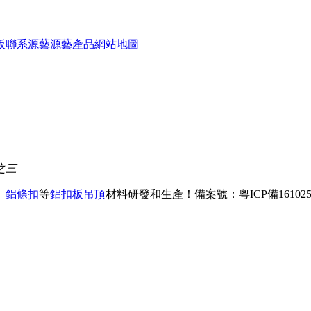
板
聯系源藝
源藝產品
網站地圖
之三
、
鋁條扣
等
鋁扣板吊頂
材料研發和生產！
備案號：粵ICP備161025