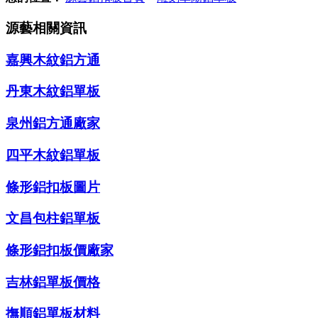
源藝相關資訊
嘉興木紋鋁方通
丹東木紋鋁單板
泉州鋁方通廠家
四平木紋鋁單板
條形鋁扣板圖片
文昌包柱鋁單板
條形鋁扣板價廠家
吉林鋁單板價格
撫順鋁單板材料