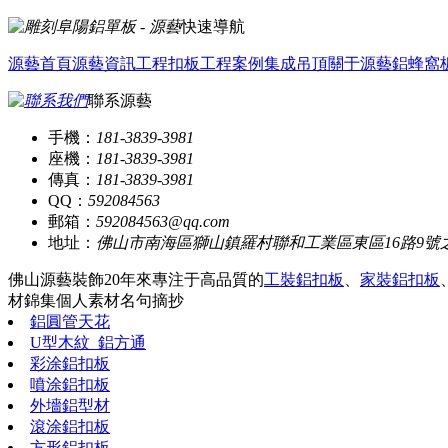
快速導航
源藝首頁
源藝資訊
工程扣板
工程案例
集成吊頂
關于源藝
鋁蜂窩
聯系源藝
手機：
181-3839-3981
座機：
181-3839-3981
傳真：
181-3839-3981
QQ：
592084563
郵箱：
592084563@qq.com
地址：
佛山市南海區獅山鎮羅村聯和工業區東區16路9號
佛山源藝裝飾20年來專注于高品質的
工裝鋁扣板
、
家裝鋁扣板
材錦集
個人素材
名句摘抄
鋁圓管天花
U型木紋_鋁方通
彩涂鋁扣板
噴涂鋁扣板
外墻鋁型材
滾涂鋁扣板
方形鋁扣板