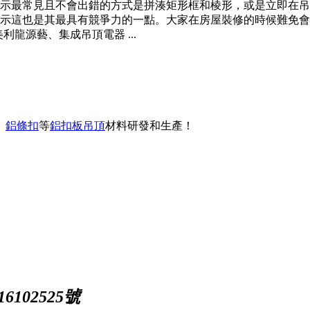
示最常見且不會出錯的方式是拼湊矩形框和棱形，或是立即在吊
示這也是其最具有競爭力的一點。大家在房屋裝修的時候難免會
龍源藝、集成吊頂電器 ...
、
鋁條扣
等
鋁扣板吊頂
材料研發和生產！
102525號