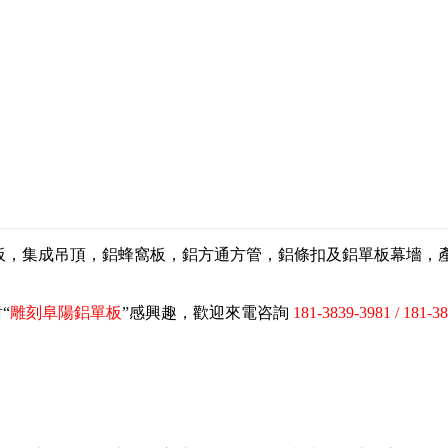
扣板，集成吊頂，鋁蜂窩板，鋁方通方管，鋁條扣及鋁單板幕墻
“
雕刻阜陽鋁單板
”感興趣，歡迎來電咨詢
181-3839-3981 / 181-3