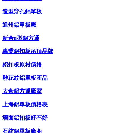
造型穿孔鋁單板
通州鋁單板廠
新余u型鋁方通
專業鋁扣板吊頂品牌
鋁扣板原材價格
雕花紋鋁單板產品
太倉鋁方通廠家
上海鋁單板價格表
墻面鋁扣板好不好
石紋鋁單板廠商