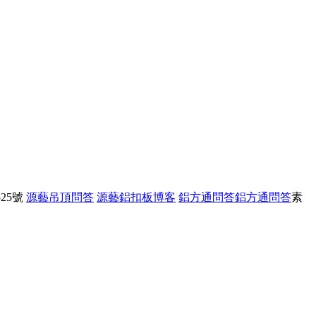
25號
源藝吊頂問答
源藝鋁扣板博客
鋁方通問答
鋁方通問答
素