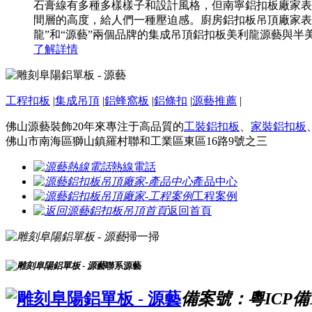
石膏線有多種多樣樣子和設計風格，但南寧鋁扣板廠家表
間層的高度，給人們一種壓迫感。廚房鋁扣板吊頂廠家表
龍”和“源藝”兩個品牌的集成吊頂鋁扣板美利龍源藝與半美利
了解詳情
工程扣板
|
集成吊頂
|
鋁蜂窩板
|
鋁條扣
|
源藝推薦
|
佛山源藝裝飾20年來專注于高品質的
工裝鋁扣板
、
家裝鋁扣板
佛山市南海區獅山鎮羅村聯和工業區東區16路9號之三
熱線電話
產品中心
工程案例
返回首頁
掃一掃
聯系源藝
備案號：粵ICP備16