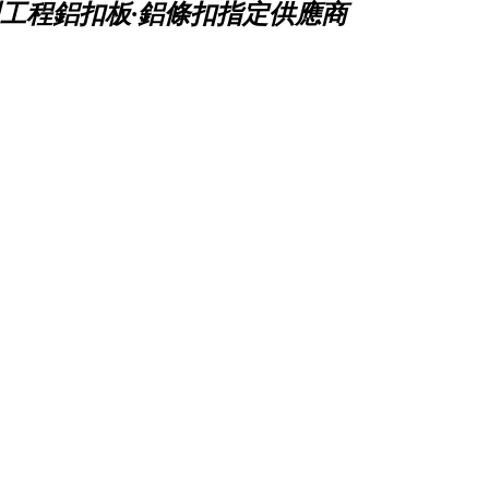
工程鋁扣板·鋁條扣指定供應商