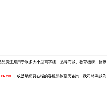
，產品廣泛應用于眾多大小型寫字樓、品牌商城、教育機構、醫療
839-3981
，或點擊網頁右端的客服熱線聊天咨詢，我司將竭誠為