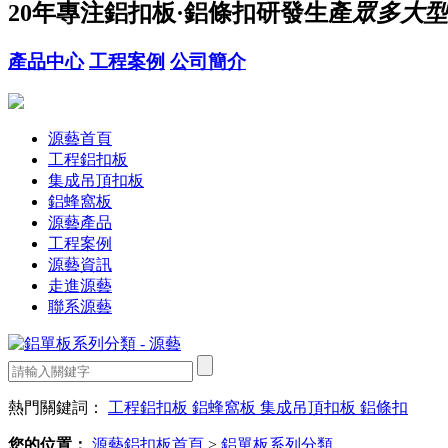
20年
專注鋁扣板·鋁條扣研發生產
眾多大型
產品中心
工程案例
公司簡介
源藝首頁
工程鋁扣板
集成吊頂扣板
鋁蜂窩板
源藝產品
工程案例
源藝資訊
走進源藝
聯系源藝
熱門關鍵詞：
工程鋁扣板
鋁蜂窩板
集成吊頂扣板
鋁條扣
您的位置：
源藝鋁扣板首頁
>
鋁單板系列分類