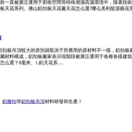
前一直被廣泛運用于廚衛空間等特殊潮濕高溫環境中，隨著技術
板天花系列。佛山鋁扣板天花廠天花怎么選?哪么美利龍源藝花
題
鋁扣板吊頂較大的差別就取決于所應用的原材料不一樣，鋁扣板
屬材料構成，鋁扣板廠家表示現階段被廣泛運用于各種各樣建筑
？8毫米、1.鋁天花系 ...
、
鋁條扣
等
鋁扣板吊頂
材料研發和生產！