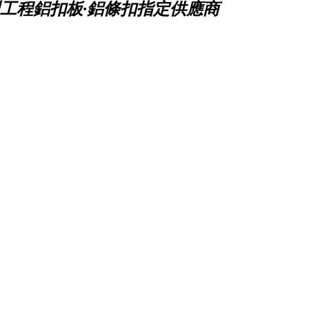
工程鋁扣板·鋁條扣指定供應商