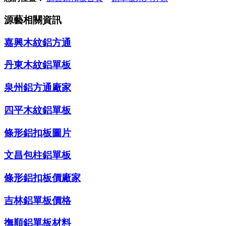
源藝相關資訊
嘉興木紋鋁方通
丹東木紋鋁單板
泉州鋁方通廠家
四平木紋鋁單板
條形鋁扣板圖片
文昌包柱鋁單板
條形鋁扣板價廠家
吉林鋁單板價格
撫順鋁單板材料