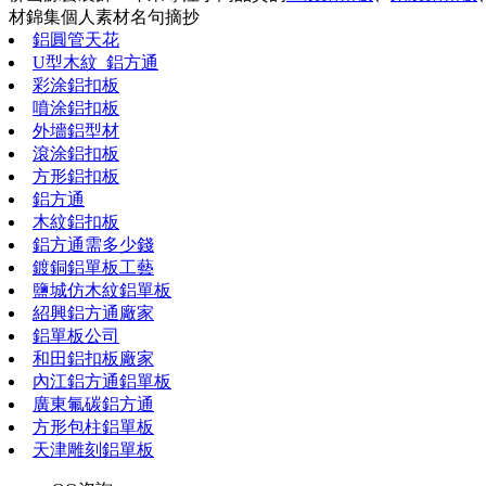
材錦集
個人素材
名句摘抄
鋁圓管天花
U型木紋_鋁方通
彩涂鋁扣板
噴涂鋁扣板
外墻鋁型材
滾涂鋁扣板
方形鋁扣板
鋁方通
木紋鋁扣板
鋁方通需多少錢
鍍銅鋁單板工藝
鹽城仿木紋鋁單板
紹興鋁方通廠家
鋁單板公司
和田鋁扣板廠家
內江鋁方通鋁單板
廣東氟碳鋁方通
方形包柱鋁單板
天津雕刻鋁單板