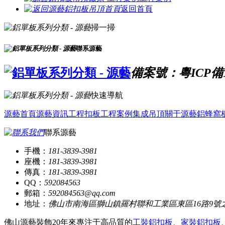
返回首頁
掃一掃
聯系源藝
備案號：粵ICP備16
快速導航
源藝首頁
源藝資訊
工程扣板
工程案例
集成吊頂
關于源藝
鋁蜂窩
聯系源藝
手機：
181-3839-3981
座機：
181-3839-3981
傳真：
181-3839-3981
QQ：
592084563
郵箱：
592084563@qq.com
地址：
佛山市南海區獅山鎮羅村聯和工業區東區16路9號
佛山源藝裝飾20年來專注于高品質的
工裝鋁扣板
、
家裝鋁扣板