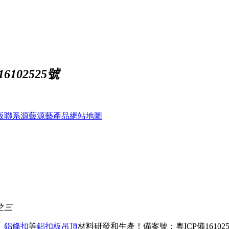
102525號
板
聯系源藝
源藝產品
網站地圖
之三
、
鋁條扣
等
鋁扣板吊頂
材料研發和生產！
備案號：粵ICP備161025