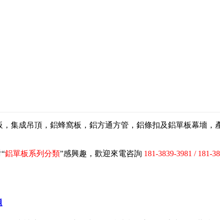
扣板，集成吊頂，鋁蜂窩板，鋁方通方管，鋁條扣及鋁單板幕墻
“
鋁單板系列分類
”感興趣，歡迎來電咨詢
181-3839-3981 / 181-3
題