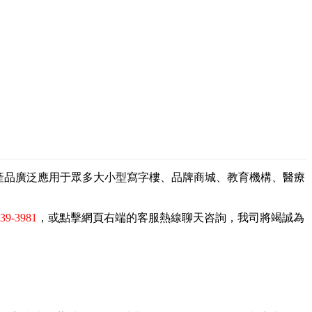
，產品廣泛應用于眾多大小型寫字樓、品牌商城、教育機構、醫療
839-3981
，或點擊網頁右端的客服熱線聊天咨詢，我司將竭誠為