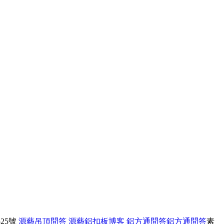
25號
源藝吊頂問答
源藝鋁扣板博客
鋁方通問答
鋁方通問答
素