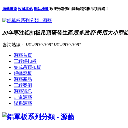
源藝推薦
收藏本站
網站地圖
歡迎光臨佛山源藝鋁扣板吊頂官網！
20年
專注鋁扣板吊頂研發生產
眾多政府·民用大小型
咨詢熱線：
181-3839-3981
181-3839-3981
源藝首頁
工程鋁扣板
集成吊頂扣板
鋁蜂窩板
源藝產品
工程案例
源藝資訊
走進源藝
聯系源藝