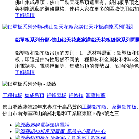
佛山集成吊頂，佛山工裝天花吊頂這里有。鋁扣板吊頂之
美利龍源藝的裝修風格。使得大家在更多的區域使用鋁扣
了解詳情
鋁單板系列分類-佛山鋁天花廠家講鋁天花板縫隙系列問
鋁塑板和鋁扣板吊頂的差別：1、原材料層面：鋁塑板和
板，即這是由特性迥然不同的二種原材料金屬材料和非金
用電話亭、電梯轎廂等。集成吊頂的優勢四、吊頂的顏色怎么選
了解詳情
工程扣板
|
集成吊頂
|
鋁蜂窩板
|
鋁條扣
|
源藝推薦
|
佛山源藝裝飾20年來專注于高品質的
工裝鋁扣板
、
家裝鋁扣板
佛山市南海區獅山鎮羅村聯和工業區東區16路9號之三
熱線電話
產品中心
工程案例