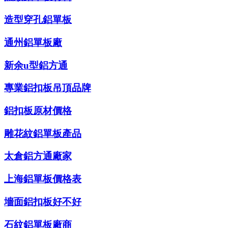
造型穿孔鋁單板
通州鋁單板廠
新余u型鋁方通
專業鋁扣板吊頂品牌
鋁扣板原材價格
雕花紋鋁單板產品
太倉鋁方通廠家
上海鋁單板價格表
墻面鋁扣板好不好
石紋鋁單板廠商