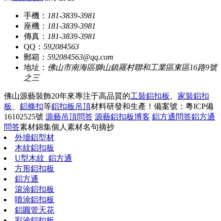
手機：
181-3839-3981
座機：
181-3839-3981
傳真：
181-3839-3981
QQ：
592084563
郵箱：
592084563@qq.com
地址：
佛山市南海區獅山鎮羅村聯和工業區東區16路9號
之三
佛山源藝裝飾20年來專注于高品質的
工裝鋁扣板
、
家裝鋁扣
板
、
鋁條扣
等
鋁扣板吊頂
材料研發和生產！
備案號：粵ICP備
16102525號
源藝吊頂問答
源藝鋁扣板博客
鋁方通問答
鋁方通
問答
素材錦集
個人素材
名句摘抄
外墻鋁型材
木紋鋁扣板
U型木紋_鋁方通
方形鋁扣板
鋁方通
滾涂鋁扣板
噴涂鋁扣板
鋁圓管天花
彩涂鋁扣板