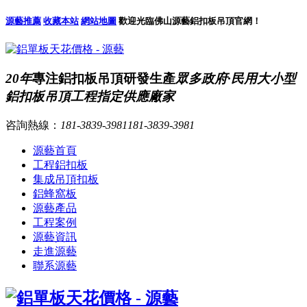
源藝推薦
收藏本站
網站地圖
歡迎光臨佛山源藝鋁扣板吊頂官網！
20年
專注鋁扣板吊頂研發生產
眾多政府·民用大小型
鋁扣板吊頂工程指定供應廠家
咨詢熱線：
181-3839-3981
181-3839-3981
源藝首頁
工程鋁扣板
集成吊頂扣板
鋁蜂窩板
源藝產品
工程案例
源藝資訊
走進源藝
聯系源藝