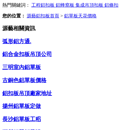
熱門關鍵詞：
工程鋁扣板
鋁蜂窩板
集成吊頂扣板
鋁條扣
您的位置：
源藝鋁扣板首頁
>
鋁單板天花價格
源藝相關資訊
弧形鋁方通.
鋁合金扣板吊頂公司
三明室內鋁單板
古銅色鋁單板價格
鋁扣板吊頂廠家地址
揚州鋁單板定做
長沙鋁單板工稆