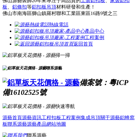
佛山源藝裝飾20年來專注于高品質的
工裝鋁扣板
、
家裝鋁扣
板
、
鋁條扣
等
鋁扣板吊頂
材料研發和生產！
佛山市南海區獅山鎮羅村聯和工業區東區16路9號之三
熱線電話
產品中心
工程案例
返回首頁
掃一掃
聯系源藝
備案號：粵ICP
備16102525號
快速導航
源藝首頁
源藝資訊
工程扣板
工程案例
集成吊頂
關于源藝
鋁蜂窩
板
聯系源藝
源藝產品
網站地圖
聯系源藝