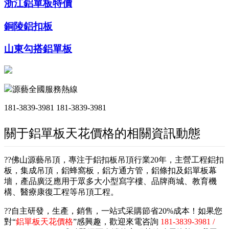
浙江鋁單板特價
銅陵鋁扣板
山東勾搭鋁單板
源藝全國服務熱線
181-3839-3981
181-3839-3981
關于鋁單板天花價格的相關資訊動態
??佛山源藝吊頂，專注于鋁扣板吊頂行業20年，主營工程鋁扣
板，集成吊頂，鋁蜂窩板，鋁方通方管，鋁條扣及鋁單板幕
墻，產品廣泛應用于眾多大小型寫字樓、品牌商城、教育機
構、醫療康復工程等吊頂工程。
??自主研發，生產，銷售，一站式采購節省20%成本！如果您
對“
鋁單板天花價格
”感興趣，歡迎來電咨詢
181-3839-3981 /