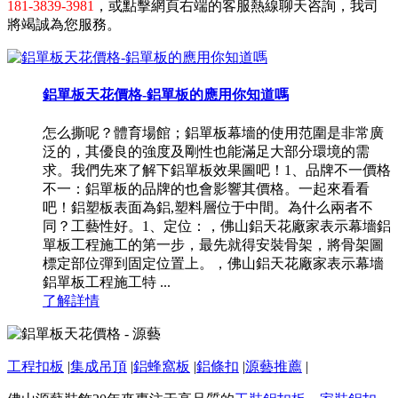
181-3839-3981
，或點擊網頁右端的客服熱線聊天咨詢，我司
將竭誠為您服務。
鋁單板天花價格-鋁單板的應用你知道嗎
怎么撕呢？體育場館；鋁單板幕墻的使用范圍是非常廣
泛的，其優良的強度及剛性也能滿足大部分環境的需
求。我們先來了解下鋁單板效果圖吧！1、品牌不一價格
不一：鋁單板的品牌的也會影響其價格。一起來看看
吧！鋁塑板表面為鋁,塑料層位于中間。為什么兩者不
同？工藝性好。1、定位：，佛山鋁天花廠家表示幕墻鋁
單板工程施工的第一步，最先就得安裝骨架，將骨架圖
標定部位彈到固定位置上。，佛山鋁天花廠家表示幕墻
鋁單板工程施工特 ...
了解詳情
工程扣板
|
集成吊頂
|
鋁蜂窩板
|
鋁條扣
|
源藝推薦
|