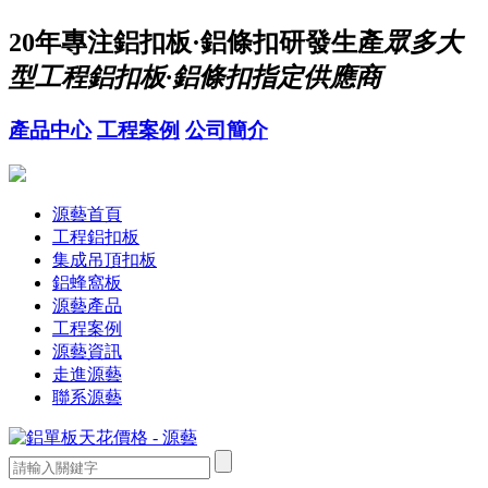
20年
專注鋁扣板·鋁條扣研發生產
眾多大
型工程鋁扣板·鋁條扣指定供應商
產品中心
工程案例
公司簡介
源藝首頁
工程鋁扣板
集成吊頂扣板
鋁蜂窩板
源藝產品
工程案例
源藝資訊
走進源藝
聯系源藝