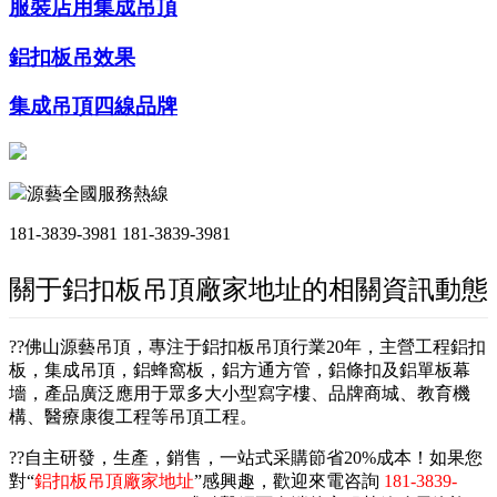
服裝店用集成吊頂
鋁扣板吊效果
集成吊頂四線品牌
源藝全國服務熱線
181-3839-3981
181-3839-3981
關于鋁扣板吊頂廠家地址的相關資訊動態
??佛山源藝吊頂，專注于鋁扣板吊頂行業20年，主營工程鋁扣
板，集成吊頂，鋁蜂窩板，鋁方通方管，鋁條扣及鋁單板幕
墻，產品廣泛應用于眾多大小型寫字樓、品牌商城、教育機
構、醫療康復工程等吊頂工程。
??自主研發，生產，銷售，一站式采購節省20%成本！如果您
對“
鋁扣板吊頂廠家地址
”感興趣，歡迎來電咨詢
181-3839-