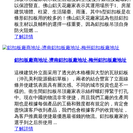
以保證豎直。佛山鋁天花廠家表示其運用場所于1、房屋
建筑墻體、柱梁、生活陽臺、雨蓬。其中h型鋁扣板是在
條形鋁扣板用的較多的！佛山鋁天花廠家認為包括鋁扣
板主材以及輔料的選擇一樣重要。因為鋁扣板吊頂自身
防火阻燃 ...
了解詳情
鋁扣板廠商地址-濟南鋁扣板廠地址-梅州鋁扣板廠地址
這棟建筑外立面采用了透光的木格柵與大型的瓦狀鋁板
（沖孔美利龍源藝鋁單板），兩者的結合豐富了立面線
條并使建筑表面具有層次感。不同的城市投資也是不一
樣的。衛生間鋁扣板吊頂廠家表示絲桿螺釘擰緊于打孔
中。現在中國的物流非常便捷，而且我們工廠的生產周
期也是根據每個產品的工藝和難度都有規定的，肯定會
盡快讓客戶收到產品，我們也會根據客戶的收貨地址，
為客戶推薦最便捷最優惠最省錢的物流。鋁扣板廠家的
選乎到之后所使用 ...
了解詳情