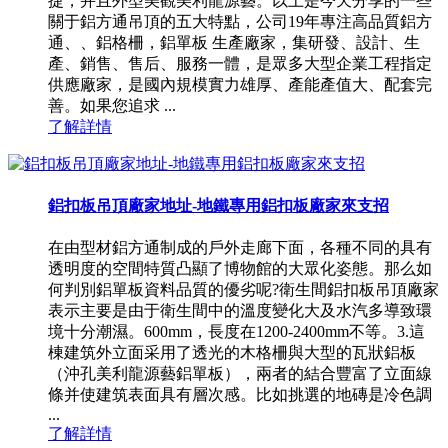
捷，并且外型美觀美利龍源藝。以上是今天分享的一些
關于鋁方通吊頂的五大特點，公司19年專注高品質鋁方
通、、鋁格柵，鋁單板 生產廠家，集研發、設計、生
產、銷售、售后、服務一體，是眾多大型企業工程指定
供應廠家，是國內規模實力雄厚、產能產值大、配套完
善。如果您追求 ...
了解詳情
鋁扣板吊頂廠家地址-地鐵專用鋁扣板廠家來支招
在由型材鋁方通制成的戶外走廊下面，各種不同的具有
透明度的空間特質凸顯了博物館的大眾化姿態。那么如
何判別鋁單板資料品質的優劣呢?衛生間鋁扣板吊頂廠家
表示主要是由于衛生間中的溫度變化大及水汽多導致環
境十分潮濕。600mm，長度在1200-2400mm不等。3.這
棟建筑外立面采用了透光的木格柵與大型的瓦狀鋁板
（沖孔美利龍源藝鋁單板），兩者的結合豐富了立面線
條并使建筑表面具有層次感。比如挑選的地磚是冷色調
...
了解詳情