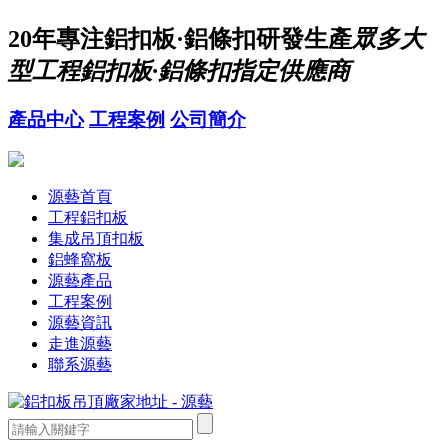
20年
專注鋁扣板·鋁條扣研發生產
眾多大
型工程鋁扣板·鋁條扣指定供應商
產品中心
工程案例
公司簡介
源藝首頁
工程鋁扣板
集成吊頂扣板
鋁蜂窩板
源藝產品
工程案例
源藝資訊
走進源藝
聯系源藝