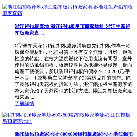
浙江鋁扣板產地-浙江鋁扣板吊頂廠家地址-浙江生產鋁
扣板廠家直 ...
C型條扣天花吊頂鋁扣板廠家講解首先鋁扣板作為一款
環保金屬材料，他從材質上具有安全無毒，阻燃，適溫
性強的特點，在較大溫度變化下使用也沒有問題。室外
使用的防風鋁扣板，板層較厚且為抵御外界侵襲，板面
處理工藝優質，所以防風鋁扣板的價格在150-200元/平
米不等。1.當即吳主管就安排了加急樣品件的制作。除
了長條鋁扣天花板的拆卸方法，湛江鋁扣板生產廠家還
為大家介紹了另外兩種的拆卸方法。陽江鋁扣板廠家這
就來為 ...
了解詳情
鋁扣板吊頂廠家地址-600x600鋁扣板廠家地址-浙江鋁扣