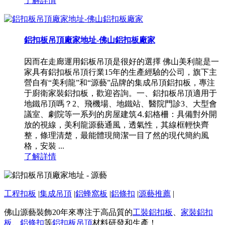
了解詳情
鋁扣板吊頂廠家地址-佛山鋁扣板廠家
因而在走廊運用鋁板吊頂是很好的選擇 佛山美利龍是一
家具有鋁扣板吊頂行業15年的生產經驗的公司，旗下主
營自有“美利龍”和“源藝”品牌的集成吊頂鋁扣板，專注
于廚衛家裝鋁扣板，歡迎咨詢。一、鋁扣板吊頂適用于
地鐵吊頂嗎？2、飛機場、地鐵站、醫院門診3、大型會
議室、劇院等一系列的房屋建筑⒋鋁格柵：具備對外開
放的視線，美利龍源藝通風，透氣性，其線框輕快齊
整，條理清楚，最能體現簡潔一目了然的現代簡約風
格，安裝 ...
了解詳情
工程扣板
|
集成吊頂
|
鋁蜂窩板
|
鋁條扣
|
源藝推薦
|
佛山源藝裝飾20年來專注于高品質的
工裝鋁扣板
、
家裝鋁扣
板
、
鋁條扣
等
鋁扣板吊頂
材料研發和生產！