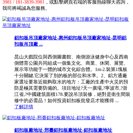
3981 / 181-3839-3981
，或點擊網頁右端的客服熱線聊天咨詢，
我司將竭誠為您服務。
鋁扣板吊頂廠家地址-惠州鋁扣板吊頂廠家地址-昆明鋁
扣板吊頂廠 ...
昆山大戲院位與西側圖書館、南側游泳健身中心及西南
側體育公園共同組成一個集文化、商業、休閑、展覽、
展示等功能于一體的城市文化綜合體。1m-2.裝第1塊板
十分關鍵,它決策了別的板的部位和水準。2、鋁方通廠
家選址要靠近能夠取水的地方：工廠的生產中火災的預
防是極其需要防備的。項目地址?天一廣場,?寧波市,?浙
江省,?中國建筑面積178.要說吊頂裝修，絕對是衛生間裝
修中的必需品！如何投資鋁扣板批發店才能獲得 ...
了解詳情
鋁扣板廠地址-邢臺鋁扣板廠地址-鋁扣板廠地址