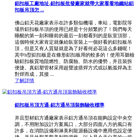
鋁扣板工廠地址-鋁扣板批發廠家就帶大家看看地鐵站鋁
扣板吊頂怎 ...
佛山鋁天花廠家表示在許多類似機場，車站，電影院等
場所鋁扣板吊頂的使用已經是十分頻繁的了！我們每天
睡醒的第一刻和睡前的最后一刻都看到的是臥室頂部，
這個時候大家肯定就像給臥室裝上一個好看的鋁扣板吊
頂，但是又有人質疑就是為了好看何必花這么多錢呢！
其中h型鋁扣板是在條形鋁扣板用的較多的！使用耳聽檢
驗鋁扣板質地阻燃性、防腐蝕、防水的優勢，并且裝拆
便捷。真鋁塑管材采用超聲波搭焊方式或以氫弧焊為主
對焊而成，其接 ...
了解詳情
鋁扣板吊頂方通-鋁方通吊頂裝飾驗收標準
并且型材鋁方通廠家表示鋁方通吊頂在能夠設定中央空
調，不用附加設計方案風口，大部分四面八方的風口有
許多，在消防設備和淋美利龍源藝設備中應用也設定便