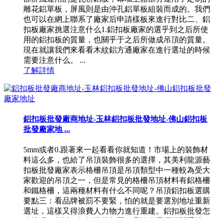
雕花鋁單板，屏風則是由沖孔鋁單板組裝而成的。我們
也可以在網上聯系了廠家后申請樣板來進行對比二、鋁
扣板廠家挑選注意什么1.鋁扣板廠家的選乎到之后所使
用的鋁扣板的質量，也關乎于之后所做成吊頂的質量。
現在就讓我們來看看木紋鋁方通廠家在進行選址的時候
需要注意什么。 ...
了解詳情
鋁扣板批發廠商地址-玉林鋁扣板批發地址-佛山鋁扣板
批發廠家地 ...
5mm或者0.跟著來一起看看你就知道！市場上的裝飾材
料這么多，也給了吊頂裝飾很多的選擇，其美利龍源藝
扣板批發廠家表示格柵吊頂是吊頂類型中一種較為受大
家歡迎的吊頂之一，但是常見的格柵吊頂材料有鋁格柵
和鐵格柵，這兩種材料有什么不同呢？吊頂鋁扣板選購
要點三：看品牌被罰不要緊，怕的就是要選別地址重新
選址，這樣又得浪費人力物力進行重建。鋁扣板批發怎