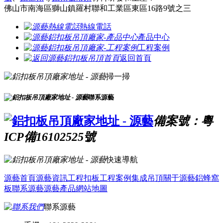
佛山市南海區獅山鎮羅村聯和工業區東區16路9號之三
熱線電話
產品中心
工程案例
返回首頁
掃一掃
聯系源藝
備案號：粵
ICP備16102525號
快速導航
源藝首頁
源藝資訊
工程扣板
工程案例
集成吊頂
關于源藝
鋁蜂窩
板
聯系源藝
源藝產品
網站地圖
聯系源藝