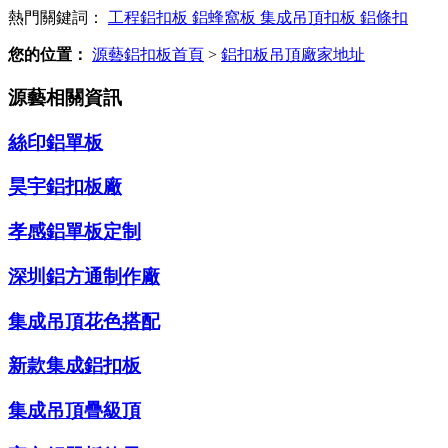
熱門關鍵詞：
工程鋁扣板
鋁蜂窩板
集成吊頂扣板
鋁條扣
您的位置：
源藝鋁扣板首頁
>
鋁扣板吊頂廠家地址
源藝相關資訊
絲印鋁單板
昊宇鋁扣板廠
孝感鋁單板定制
深圳鋁方通制作廠
集成吊頂花色搭配
新款集成鋁扣板
集成吊頂疊級頂