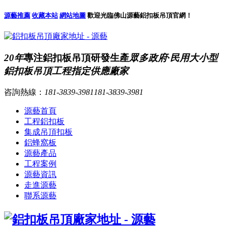
源藝推薦
收藏本站
網站地圖
歡迎光臨佛山源藝鋁扣板吊頂官網！
20年
專注鋁扣板吊頂研發生產
眾多政府·民用大小型
鋁扣板吊頂工程指定供應廠家
咨詢熱線：
181-3839-3981
181-3839-3981
源藝首頁
工程鋁扣板
集成吊頂扣板
鋁蜂窩板
源藝產品
工程案例
源藝資訊
走進源藝
聯系源藝