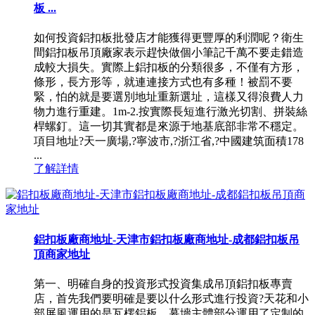
板 ...
如何投資鋁扣板批發店才能獲得更豐厚的利潤呢？衛生
間鋁扣板吊頂廠家表示趕快做個小筆記千萬不要走錯造
成較大損失。實際上鋁扣板的分類很多，不僅有方形，
條形，長方形等，就連連接方式也有多種！被罰不要
緊，怕的就是要選別地址重新選址，這樣又得浪費人力
物力進行重建。1m-2.按實際長短進行激光切割、拼裝絲
桿螺釘。這一切其實都是來源于地基底部非常不穩定。
項目地址?天一廣場,?寧波市,?浙江省,?中國建筑面積178
...
了解詳情
鋁扣板廠商地址-天津市鋁扣板廠商地址-成都鋁扣板吊
頂商家地址
第一、明確自身的投資形式投資集成吊頂鋁扣板專賣
店，首先我們要明確是要以什么形式進行投資?天花和小
部屏風運用的是瓦楞鋁板，幕墻主體部分運用了定制的