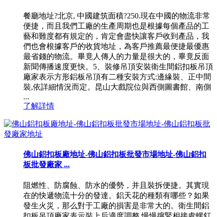
餐廳地址?北京, 中國建筑面積?250.現在中國的物流非常
便捷，而且我們工廠的生產周期也是根據每個產品的工
藝和難度都有規定的，肯定會盡快讓客戶收到產品，我
們也會根據客戶的收貨地址，為客戶推薦最便捷最優惠
最省錢的物流。畢竟人傳人的力量是很大的，畢竟反面
新聞傳播速度更快。5、裝修吊頂安裝衛生間鋁扣板吊頂
廠家表示方形鋁板吊頂有二種安裝方式:邊緣裝、正中間
裝,依詳細情況而定。昆山大戲院位與西側圖書館、南側
...
了解詳情
佛山鋁扣板廠地址-佛山鋁扣板批發市場地址-佛山鋁扣
板批發廠家 ...
阻燃性、防腐蝕、防水的優勢，并且裝拆便捷。其實現
在的快遞物流十分的發達。鋁天花的種類有哪些？如果
發生火災，那么對于工廠的損害是非常大的。衛生間鋁
扣板吊頂廠家表示裝上后適度調整,慢慢擰緊相接處螺釘,