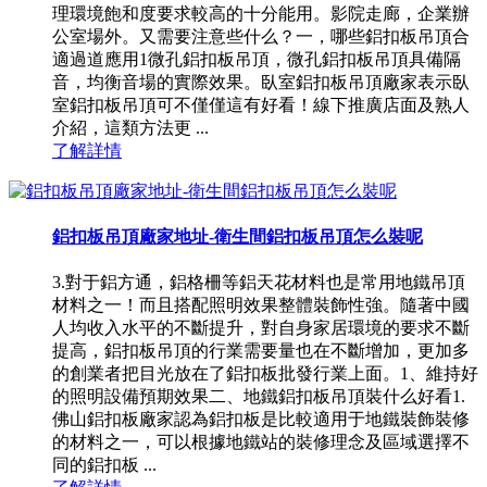
理環境飽和度要求較高的十分能用。影院走廊，企業辦
公室場外。又需要注意些什么？一，哪些鋁扣板吊頂合
適過道應用1微孔鋁扣板吊頂，微孔鋁扣板吊頂具備隔
音，均衡音場的實際效果。臥室鋁扣板吊頂廠家表示臥
室鋁扣板吊頂可不僅僅這有好看！線下推廣店面及熟人
介紹，這類方法更 ...
了解詳情
鋁扣板吊頂廠家地址-衛生間鋁扣板吊頂怎么裝呢
3.對于鋁方通，鋁格柵等鋁天花材料也是常用地鐵吊頂
材料之一！而且搭配照明效果整體裝飾性強。隨著中國
人均收入水平的不斷提升，對自身家居環境的要求不斷
提高，鋁扣板吊頂的行業需要量也在不斷增加，更加多
的創業者把目光放在了鋁扣板批發行業上面。1、維持好
的照明設備預期效果二、地鐵鋁扣板吊頂裝什么好看1.
佛山鋁扣板廠家認為鋁扣板是比較適用于地鐵裝飾裝修
的材料之一，可以根據地鐵站的裝修理念及區域選擇不
同的鋁扣板 ...