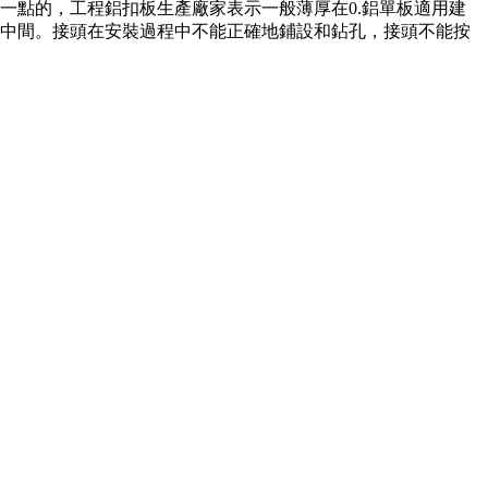
一點的，工程鋁扣板生產廠家表示一般薄厚在0.鋁單板適用建
于中間。接頭在安裝過程中不能正確地鋪設和鉆孔，接頭不能按