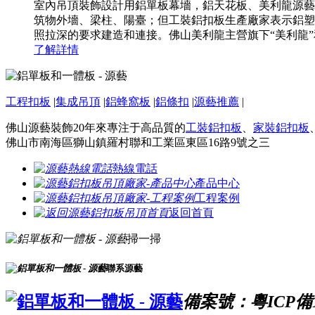
室內吊頂裝飾設計用鋁單板幕墻，鋁天花板、美利龍源藝
筑物外墻、梁柱、陽臺；但工裝鋁扣板生產廠家表示鋁塑
照拉深的要求建造和連接。佛山美利龍主營旗下“美利龍”和“
了解詳情
工程扣板
|
集成吊頂
|
鋁蜂窩板
|
鋁條扣
|
源藝推薦
|
佛山源藝裝飾20年來專注于高品質的
工裝鋁扣板
、
家裝鋁扣板
佛山市南海區獅山鎮羅村聯和工業區東區16路9號之三
熱線電話
產品中心
工程案例
返回首頁
掃一掃
聯系源藝
備案號：粵ICP備16