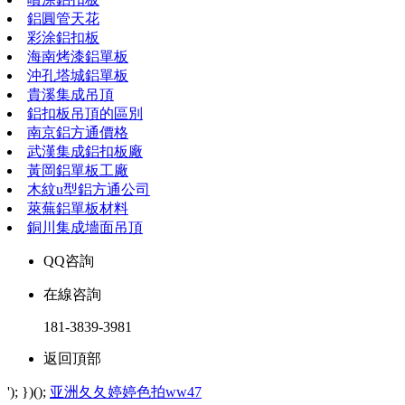
鋁圓管天花
彩涂鋁扣板
海南烤漆鋁單板
沖孔塔城鋁單板
貴溪集成吊頂
鋁扣板吊頂的區別
南京鋁方通價格
武漢集成鋁扣板廠
黃岡鋁單板工廠
木紋u型鋁方通公司
萊蕪鋁單板材料
銅川集成墻面吊頂
QQ咨詢
在線咨詢
181-3839-3981
返回頂部
'); })();
亚洲夂夂婷婷色拍ww47