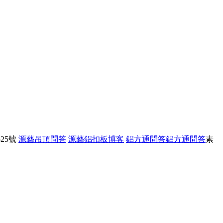
25號
源藝吊頂問答
源藝鋁扣板博客
鋁方通問答
鋁方通問答
素