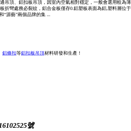
通吊頂、鋁扣板吊頂，因室內空氣相對穩定，一般會選用較為薄
板折彎處務必裂紋，鋁合金板僅存0.鋁塑板表面為鋁,塑料層位
源藝”兩個品牌的集 ...
、
鋁條扣
等
鋁扣板吊頂
材料研發和生產！
102525號