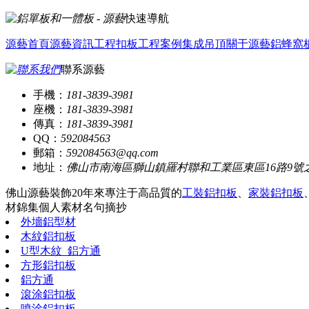
快速導航
源藝首頁
源藝資訊
工程扣板
工程案例
集成吊頂
關于源藝
鋁蜂窩
聯系源藝
手機：
181-3839-3981
座機：
181-3839-3981
傳真：
181-3839-3981
QQ：
592084563
郵箱：
592084563@qq.com
地址：
佛山市南海區獅山鎮羅村聯和工業區東區16路9號
佛山源藝裝飾20年來專注于高品質的
工裝鋁扣板
、
家裝鋁扣板
材錦集
個人素材
名句摘抄
外墻鋁型材
木紋鋁扣板
U型木紋_鋁方通
方形鋁扣板
鋁方通
滾涂鋁扣板
噴涂鋁扣板