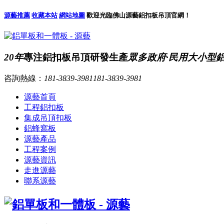
源藝推薦
收藏本站
網站地圖
歡迎光臨佛山源藝鋁扣板吊頂官網！
20年
專注鋁扣板吊頂研發生產
眾多政府·民用大小型
咨詢熱線：
181-3839-3981
181-3839-3981
源藝首頁
工程鋁扣板
集成吊頂扣板
鋁蜂窩板
源藝產品
工程案例
源藝資訊
走進源藝
聯系源藝