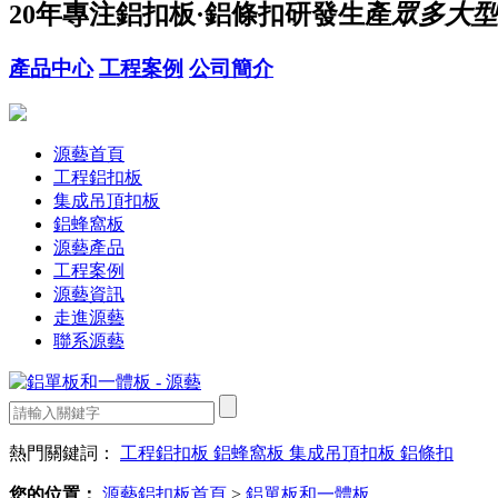
20年
專注鋁扣板·鋁條扣研發生產
眾多大型
產品中心
工程案例
公司簡介
源藝首頁
工程鋁扣板
集成吊頂扣板
鋁蜂窩板
源藝產品
工程案例
源藝資訊
走進源藝
聯系源藝
熱門關鍵詞：
工程鋁扣板
鋁蜂窩板
集成吊頂扣板
鋁條扣
您的位置：
源藝鋁扣板首頁
>
鋁單板和一體板