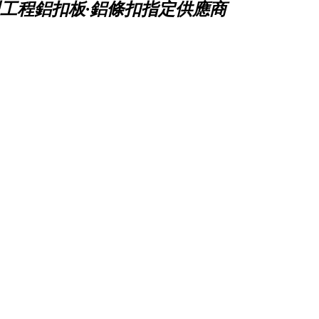
工程鋁扣板·鋁條扣指定供應商