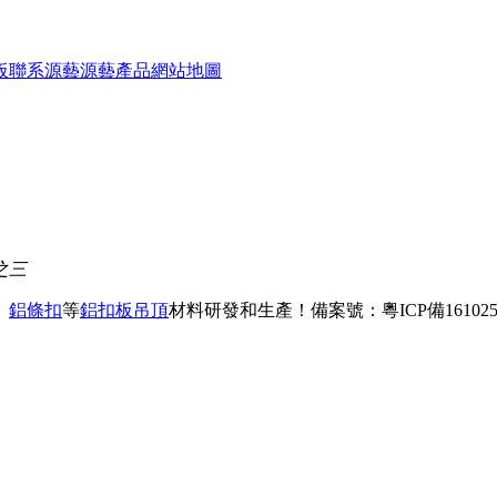
板
聯系源藝
源藝產品
網站地圖
之三
、
鋁條扣
等
鋁扣板吊頂
材料研發和生產！
備案號：粵ICP備161025