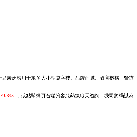
，產品廣泛應用于眾多大小型寫字樓、品牌商城、教育機構、醫療
839-3981
，或點擊網頁右端的客服熱線聊天咨詢，我司將竭誠為