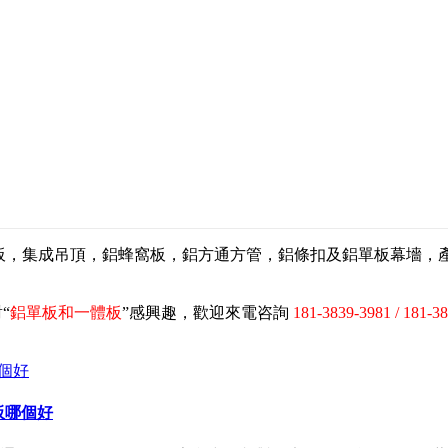
扣板，集成吊頂，鋁蜂窩板，鋁方通方管，鋁條扣及鋁單板幕墻
“
鋁單板和一體板
”感興趣，歡迎來電咨詢
181-3839-3981 / 181-3
板哪個好