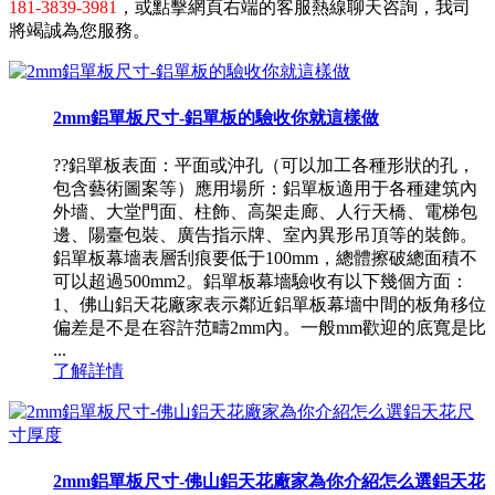
181-3839-3981
，或點擊網頁右端的客服熱線聊天咨詢，我司
將竭誠為您服務。
2mm鋁單板尺寸-鋁單板的驗收你就這樣做
??鋁單板表面：平面或沖孔（可以加工各種形狀的孔，
包含藝術圖案等）應用場所：鋁單板適用于各種建筑內
外墻、大堂門面、柱飾、高架走廊、人行天橋、電梯包
邊、陽臺包裝、廣告指示牌、室內異形吊頂等的裝飾。
鋁單板幕墻表層刮痕要低于100mm，總體擦破總面積不
可以超過500mm2。鋁單板幕墻驗收有以下幾個方面：
1、佛山鋁天花廠家表示鄰近鋁單板幕墻中間的板角移位
偏差是不是在容許范疇2mm內。一般mm歡迎的底寬是比
...
了解詳情
2mm鋁單板尺寸-佛山鋁天花廠家為你介紹怎么選鋁天花