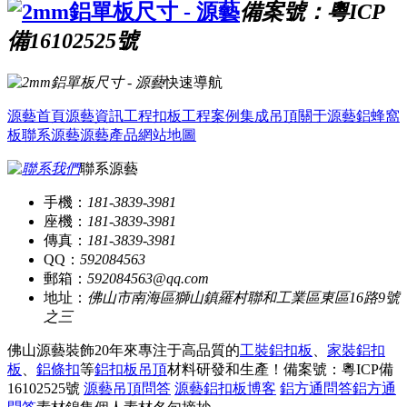
備案號：粵ICP
備16102525號
快速導航
源藝首頁
源藝資訊
工程扣板
工程案例
集成吊頂
關于源藝
鋁蜂窩
板
聯系源藝
源藝產品
網站地圖
聯系源藝
手機：
181-3839-3981
座機：
181-3839-3981
傳真：
181-3839-3981
QQ：
592084563
郵箱：
592084563@qq.com
地址：
佛山市南海區獅山鎮羅村聯和工業區東區16路9號
之三
佛山源藝裝飾20年來專注于高品質的
工裝鋁扣板
、
家裝鋁扣
板
、
鋁條扣
等
鋁扣板吊頂
材料研發和生產！
備案號：粵ICP備
16102525號
源藝吊頂問答
源藝鋁扣板博客
鋁方通問答
鋁方通