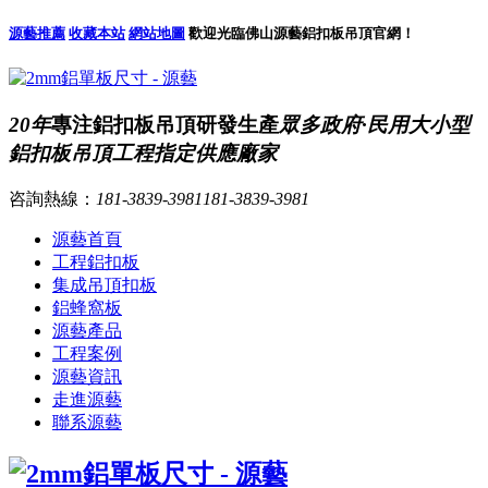
源藝推薦
收藏本站
網站地圖
歡迎光臨佛山源藝鋁扣板吊頂官網！
20年
專注鋁扣板吊頂研發生產
眾多政府·民用大小型
鋁扣板吊頂工程指定供應廠家
咨詢熱線：
181-3839-3981
181-3839-3981
源藝首頁
工程鋁扣板
集成吊頂扣板
鋁蜂窩板
源藝產品
工程案例
源藝資訊
走進源藝
聯系源藝