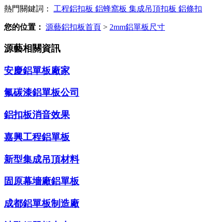
熱門關鍵詞：
工程鋁扣板
鋁蜂窩板
集成吊頂扣板
鋁條扣
您的位置：
源藝鋁扣板首頁
>
2mm鋁單板尺寸
源藝相關資訊
安慶鋁單板廠家
氟碳漆鋁單板公司
鋁扣板消音效果
嘉興工程鋁單板
新型集成吊頂材料
固原幕墻廠鋁單板
成都鋁單板制造廠