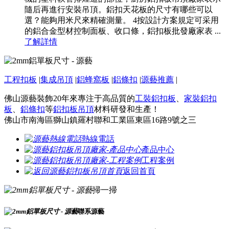
隨后再進行安裝吊頂。鋁扣天花板的尺寸有哪些可以
選？能夠用米尺來精確測量。 4按設計方案規定可采用
的鋁合金型材控制面板、收口條，鋁扣板批發廠家表 ...
了解詳情
工程扣板
|
集成吊頂
|
鋁蜂窩板
|
鋁條扣
|
源藝推薦
|
佛山源藝裝飾20年來專注于高品質的
工裝鋁扣板
、
家裝鋁扣
板
、
鋁條扣
等
鋁扣板吊頂
材料研發和生產！
佛山市南海區獅山鎮羅村聯和工業區東區16路9號之三
熱線電話
產品中心
工程案例
返回首頁
掃一掃
聯系源藝