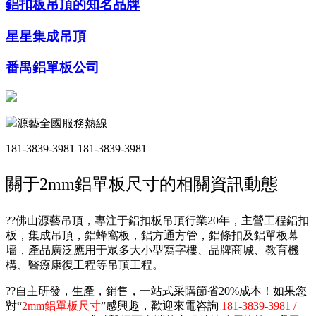
鋁扣板吊頂的知名品牌
星星集成吊頂
番禺鋁單板公司
源藝全國服務熱線
181-3839-3981
181-3839-3981
關于2mm鋁單板尺寸的相關資訊動態
??佛山源藝吊頂，專注于鋁扣板吊頂行業20年，主營工程鋁扣
板，集成吊頂，鋁蜂窩板，鋁方通方管，鋁條扣及鋁單板幕
墻，產品廣泛應用于眾多大小型寫字樓、品牌商城、教育機
構、醫療康復工程等吊頂工程。
??自主研發，生產，銷售，一站式采購節省20%成本！如果您
對“
2mm鋁單板尺寸
”感興趣，歡迎來電咨詢
181-3839-3981 /