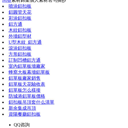
問答
素材錦集
個人素材
名句摘抄
噴涂鋁扣板
鋁圓管天花
彩涂鋁扣板
鋁方通
木紋鋁扣板
外墻鋁型材
U型木紋_鋁方通
滾涂鋁扣板
方形鋁扣板
訂制凹槽鋁方通
室內鋁單板墻廠家
蜂窩大板幕墻鋁單板
鋁單板廠家銷售
鋁單板天花驗收表
鋁單板怎么樣接
防城港鋁單板價格
鋁扣板吊頂套什么清單
新余集成吊頂
資陽餐廳鋁扣板
QQ咨詢