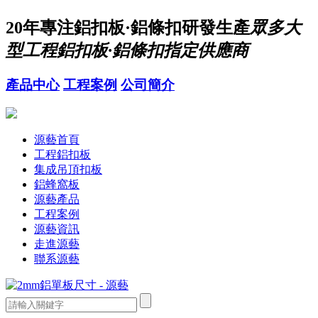
20年
專注鋁扣板·鋁條扣研發生產
眾多大
型工程鋁扣板·鋁條扣指定供應商
產品中心
工程案例
公司簡介
源藝首頁
工程鋁扣板
集成吊頂扣板
鋁蜂窩板
源藝產品
工程案例
源藝資訊
走進源藝
聯系源藝