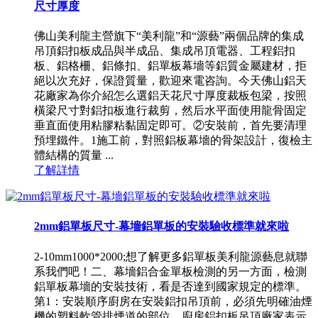
尺寸厚度
佛山美利龍主營旗下“美利龍”和“源藝”兩個品牌的集成
吊頂鋁扣板成品與半成品、集成吊頂電器、工程鋁扣
板、鋁格柵、鋁條扣、鋁單板幕墻等鋁質金屬建材，拒
絕以次充好，保證質量，歡迎來電咨詢。今天佛山鋁天
花廠家為你介紹怎么選鋁天花尺寸厚度裁板包梁，按照
橫梁尺寸對鋁扣板進行裁剪，然后水平面使用龍骨固定
垂直面使用粘膠粘黏固定即可。②安裝前，首先要清理
預埋鐵件。1施工前，對照鋁板幕墻的骨架設計，復檢主
體結構的質量 ...
了解詳情
2mm鋁單板尺寸-幕墻鋁單板的安裝驗收標準就來啦
2-10mm1000*2000;想了解更多鋁單板美利龍源藝息就聯
系我們吧！二、幕墻鋁合金單板檢測的另一方面，檢測
鋁單板幕墻的安裝技術，看是否達到國家規定的標準。
第1：安裝順序廚房在安裝鋁扣吊頂前，必須先明確油煙
機的塑料軟管排煙道的部位，廚房鋁扣板吊頂廠家表示