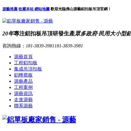
源藝推薦
收藏本站
網站地圖
歡迎光臨佛山源藝鋁扣板吊頂官網！
20年
專注鋁扣板吊頂研發生產
眾多政府·民用大小型
咨詢熱線：
181-3839-3981
181-3839-3981
源藝首頁
工程鋁扣板
集成吊頂扣板
鋁蜂窩板
源藝產品
工程案例
源藝資訊
走進源藝
聯系源藝