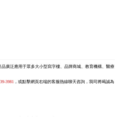
，產品廣泛應用于眾多大小型寫字樓、品牌商城、教育機構、醫療
839-3981
，或點擊網頁右端的客服熱線聊天咨詢，我司將竭誠為