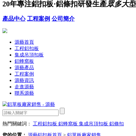
20年
專注鋁扣板·鋁條扣研發生產
眾多大型
產品中心
工程案例
公司簡介
源藝首頁
工程鋁扣板
集成吊頂扣板
鋁蜂窩板
源藝產品
工程案例
源藝資訊
走進源藝
聯系源藝
熱門關鍵詞：
工程鋁扣板
鋁蜂窩板
集成吊頂扣板
鋁條扣
您的位置：
源藝鋁扣板首頁
>
鋁單板廠家銷售