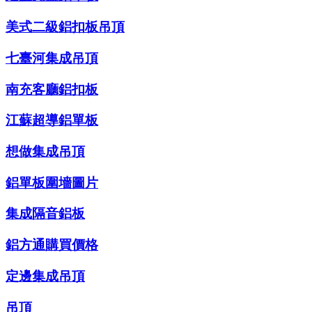
美式二級鋁扣板吊頂
七臺河集成吊頂
南充客廳鋁扣板
江蘇超導鋁單板
想做集成吊頂
鋁單板圍墻圖片
集成隔音鋁板
鋁方通購買價格
定邊集成吊頂
吊頂