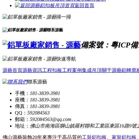
返回首頁
掃一掃
聯系源藝
備案號：粵ICP備16
快速導航
源藝首頁
源藝資訊
工程扣板
工程案例
集成吊頂
關于源藝
鋁蜂窩
聯系源藝
手機：
181-3839-3981
座機：
181-3839-3981
傳真：
181-3839-3981
QQ：
592084563
郵箱：
592084563@qq.com
地址：
佛山市南海區獅山鎮羅村聯和工業區東區16路9號
佛山源藝裝飾20年來專注于高品質的
工裝鋁扣板
、
家裝鋁扣板