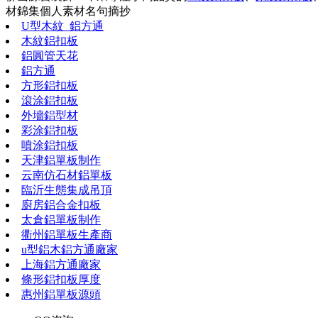
材錦集
個人素材
名句摘抄
U型木紋_鋁方通
木紋鋁扣板
鋁圓管天花
鋁方通
方形鋁扣板
滾涂鋁扣板
外墻鋁型材
彩涂鋁扣板
噴涂鋁扣板
天津鋁單板制作
云南仿石材鋁單板
臨沂生態集成吊頂
廚房鋁合金扣板
太倉鋁單板制作
衢州鋁單板生產商
u型鋁木鋁方通廠家
上海鋁方通廠家
條形鋁扣板厚度
惠州鋁單板源頭