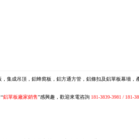
扣板，集成吊頂，鋁蜂窩板，鋁方通方管，鋁條扣及鋁單板幕墻
“
鋁單板廠家銷售
”感興趣，歡迎來電咨詢
181-3839-3981 / 181-3