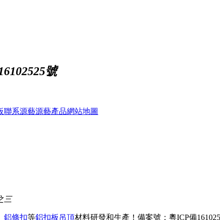
102525號
板
聯系源藝
源藝產品
網站地圖
之三
、
鋁條扣
等
鋁扣板吊頂
材料研發和生產！
備案號：粵ICP備161025