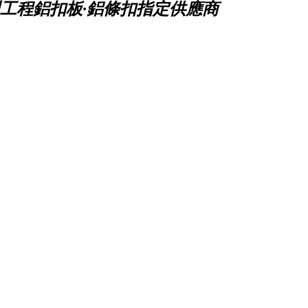
工程鋁扣板·鋁條扣指定供應商