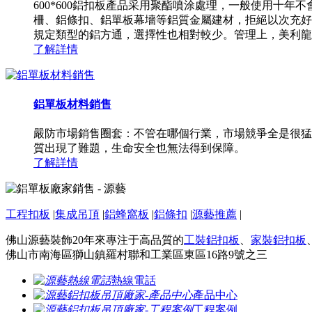
600*600鋁扣板產品采用聚酯噴涂處理，一般使用十
柵、鋁條扣、鋁單板幕墻等鋁質金屬建材，拒絕以次充好
規定類型的鋁方通，選擇性也相對較少。管理上，美利龍源藝
了解詳情
鋁單板材料銷售
嚴防市場銷售圈套：不管在哪個行業，市場競爭全是很猛
質出現了難題，生命安全也無法得到保障。
了解詳情
工程扣板
|
集成吊頂
|
鋁蜂窩板
|
鋁條扣
|
源藝推薦
|
佛山源藝裝飾20年來專注于高品質的
工裝鋁扣板
、
家裝鋁扣板
佛山市南海區獅山鎮羅村聯和工業區東區16路9號之三
熱線電話
產品中心
工程案例