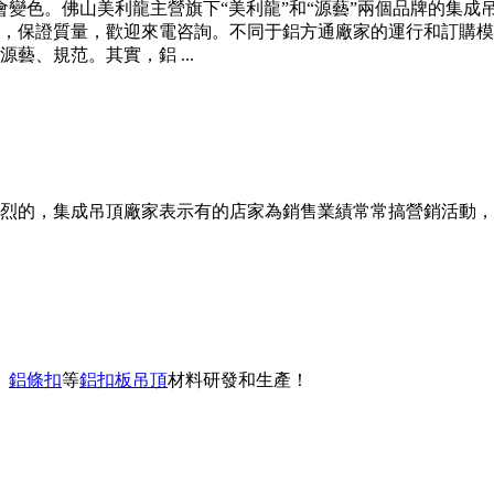
年不會變色。佛山美利龍主營旗下“美利龍”和“源藝”兩個品牌的
，保證質量，歡迎來電咨詢。不同于鋁方通廠家的運行和訂購模
、規范。其實，鋁 ...
烈的，集成吊頂廠家表示有的店家為銷售業績常常搞營銷活動，
、
鋁條扣
等
鋁扣板吊頂
材料研發和生產！