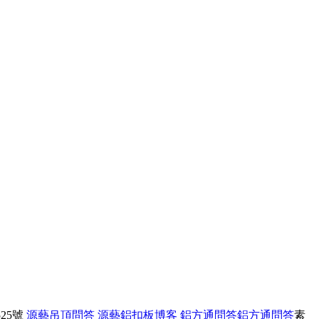
25號
源藝吊頂問答
源藝鋁扣板博客
鋁方通問答
鋁方通問答
素