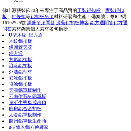
佛山源藝裝飾20年來專注于高品質的
工裝鋁扣板
、
家裝鋁扣
板
、
鋁條扣
等
鋁扣板吊頂
材料研發和生產！
備案號：粵ICP備
16102525號
源藝吊頂問答
源藝鋁扣板博客
鋁方通問答
鋁方通
問答
素材錦集
個人素材
名句摘抄
U型木紋_鋁方通
木紋鋁扣板
鋁圓管天花
鋁方通
方形鋁扣板
滾涂鋁扣板
外墻鋁型材
彩涂鋁扣板
噴涂鋁扣板
天津鋁單板制作
云南仿石材鋁單板
臨沂生態集成吊頂
廚房鋁合金扣板
太倉鋁單板制作
衢州鋁單板生產商
u型鋁木鋁方通廠家