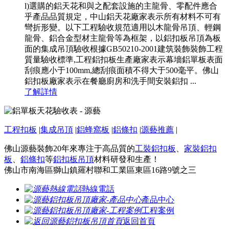
l)選購的鋁天花和與之配套設施的主龍骨、零配件應合
乎產品品質規定，中山鋁天花廠家表示所有材料不可有
彎折形變。以下工程驗收規范適用以木龍骨吊頂、輕鋼
龍骨、鋁合金型材主龍骨等為框架，以鋁扣板吊頂為板
面的集成吊頂驗收根據GB50210-2001建筑裝飾裝飾工程
質量驗收標準,工程鋁扣板生產廠家表示幕墻鋁單板表面
刮痕應小于100mm,總刮痕面積不得大于500毫平。佛山
鋁扣板廠家表示在餐廳廚房和洗手間安裝鋁扣 ...
了解詳情
工程扣板
|
集成吊頂
|
鋁蜂窩板
|
鋁條扣
|
源藝推薦
|
佛山源藝裝飾20年來專注于高品質的
工裝鋁扣板
、
家裝鋁扣
板
、
鋁條扣
等
鋁扣板吊頂
材料研發和生產！
佛山市南海區獅山鎮羅村聯和工業區東區16路9號之三
熱線電話
產品中心
工程案例
返回首頁