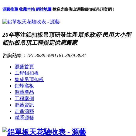
源藝推薦
收藏本站
網站地圖
歡迎光臨佛山源藝鋁扣板吊頂官網！
20年
專注鋁扣板吊頂研發生產
眾多政府·民用大小型
鋁扣板吊頂工程指定供應廠家
咨詢熱線：
181-3839-3981
181-3839-3981
源藝首頁
工程鋁扣板
集成吊頂扣板
鋁蜂窩板
源藝產品
工程案例
源藝資訊
走進源藝
聯系源藝