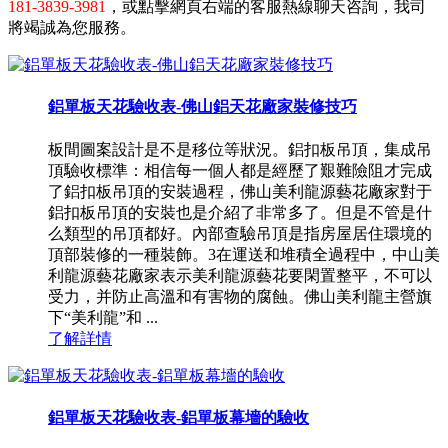
181-3839-3981
，或點擊網頁右端的客服熱線聊天咨詢，我司
將竭誠為您服務。
鋁單板天花驗收表-佛山鋁天花廠家裝修技巧
板間圖案設計是不是移位等狀況。鋁扣板吊頂，集成吊
頂驗收標準：相信每一個人都是經歷了艱難險阻才完成
了鋁扣板吊頂的安裝過程，佛山美利龍源藝花廠家對于
鋁扣板吊頂的安裝也是介紹了非常多了。但是不管是什
么類型的吊頂都好。內部查驗吊頂是指房屋居住環境的
頂部裝修的一種裝飾。3在運送和堆積全過程中，中山美
利龍源藝花廠家表示美利龍源藝花要閑置整平，不可以
受力，并防止高溫和有害物的腐蝕。佛山美利龍主營旗
下“美利龍”和 ...
了解詳情
鋁單板天花驗收表-鋁單板幕墻的驗收