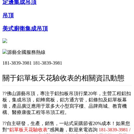
定邊集成吊頂
吊頂
美式廚衛集成吊頂
源藝全國服務熱線
181-3839-3981
181-3839-3981
關于鋁單板天花驗收表的相關資訊動態
??佛山源藝吊頂，專注于鋁扣板吊頂行業20年，主營工程鋁扣
板，集成吊頂，鋁蜂窩板，鋁方通方管，鋁條扣及鋁單板幕
墻，產品廣泛應用于眾多大小型寫字樓、品牌商城、教育機
構、醫療康復工程等吊頂工程。
??自主研發，生產，銷售，一站式采購節省20%成本！如果您
對“
鋁單板天花驗收表
”感興趣，歡迎來電咨詢
181-3839-3981 /