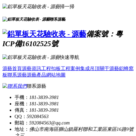
掃一掃
聯系源藝
備案號：粵
ICP備16102525號
快速導航
源藝首頁
源藝資訊
工程扣板
工程案例
集成吊頂
關于源藝
鋁蜂窩
板
聯系源藝
源藝產品
網站地圖
聯系源藝
手機：
181-3839-3981
座機：
181-3839-3981
傳真：
181-3839-3981
QQ：
592084563
郵箱：
592084563@qq.com
地址：
佛山市南海區獅山鎮羅村聯和工業區東區16路9號
之三