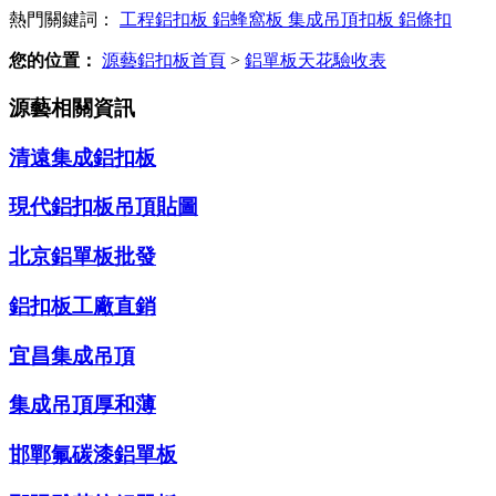
熱門關鍵詞：
工程鋁扣板
鋁蜂窩板
集成吊頂扣板
鋁條扣
您的位置：
源藝鋁扣板首頁
>
鋁單板天花驗收表
源藝相關資訊
清遠集成鋁扣板
現代鋁扣板吊頂貼圖
北京鋁單板批發
鋁扣板工廠直銷
宜昌集成吊頂
集成吊頂厚和薄
邯鄲氟碳漆鋁單板