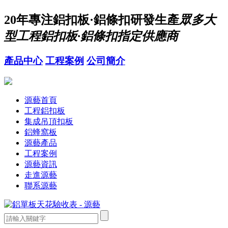
20年
專注鋁扣板·鋁條扣研發生產
眾多大
型工程鋁扣板·鋁條扣指定供應商
產品中心
工程案例
公司簡介
源藝首頁
工程鋁扣板
集成吊頂扣板
鋁蜂窩板
源藝產品
工程案例
源藝資訊
走進源藝
聯系源藝