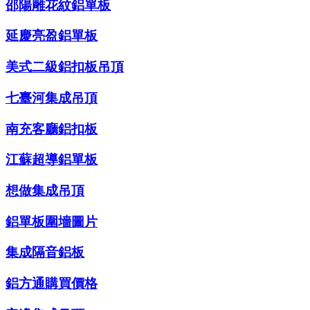
邵陽雕花紋鋁單板
延慶亮盈鋁單板
美式二級鋁扣板吊頂
七臺河集成吊頂
南充客廳鋁扣板
江蘇超導鋁單板
想做集成吊頂
鋁單板圍墻圖片
集成隔音鋁板
鋁方通購買價格