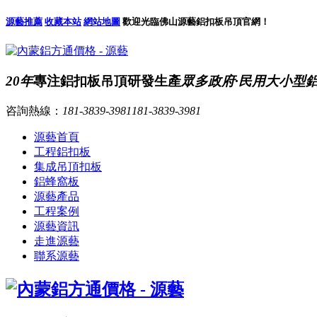
源藝推薦
收藏本站
網站地圖
歡迎光臨佛山源藝鋁扣板吊頂官網！
20年
專注鋁扣板吊頂研發生產
眾多政府·民用大小型
咨詢熱線：
181-3839-3981
181-3839-3981
源藝首頁
工程鋁扣板
集成吊頂扣板
鋁蜂窩板
源藝產品
工程案例
源藝資訊
走進源藝
聯系源藝