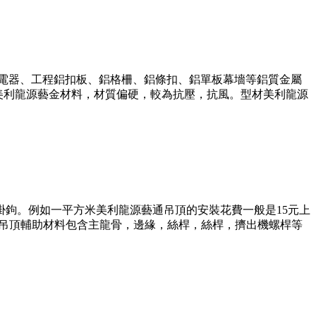
頂電器、工程鋁扣板、鋁格柵、鋁條扣、鋁單板幕墻等鋁質金屬
用美利龍源藝金材料，材質偏硬，較為抗壓，抗風。型材美利龍源
掛鉤。例如一平方米美利龍源藝通吊頂的安裝花費一般是15元上
通吊頂輔助材料包含主龍骨，邊緣，絲桿，絲桿，擠出機螺桿等