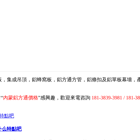
扣板，集成吊頂，鋁蜂窩板，鋁方通方管，鋁條扣及鋁單板幕墻
“
內蒙鋁方通價格
”感興趣，歡迎來電咨詢
181-3839-3981 / 181-3
什么特點吧