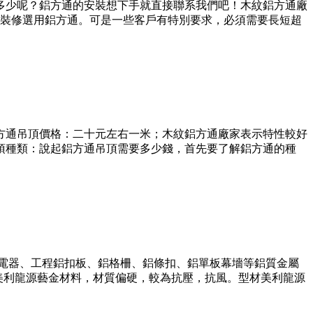
多少呢？鋁方通的安裝想下手就直接聯系我們吧！木紋鋁方通廠
裝修選用鋁方通。可是一些客戶有特別要求，必須需要長短超
型方通吊頂價格：二十元左右一米；木紋鋁方通廠家表示特性較好
吊頂種類：說起鋁方通吊頂需要多少錢，首先要了解鋁方通的種
頂電器、工程鋁扣板、鋁格柵、鋁條扣、鋁單板幕墻等鋁質金屬
用美利龍源藝金材料，材質偏硬，較為抗壓，抗風。型材美利龍源