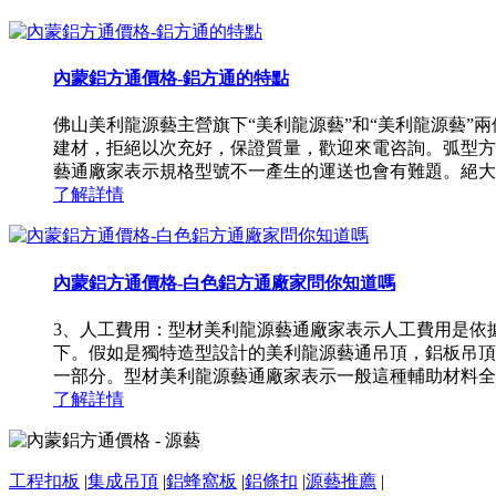
內蒙鋁方通價格-鋁方通的特點
佛山美利龍源藝主營旗下“美利龍源藝”和“美利龍源藝
建材，拒絕以次充好，保證質量，歡迎來電咨詢。弧型方通
藝通廠家表示規格型號不一產生的運送也會有難題。絕大多數
了解詳情
內蒙鋁方通價格-白色鋁方通廠家問你知道嗎
3、人工費用：型材美利龍源藝通廠家表示人工費用是依
下。假如是獨特造型設計的美利龍源藝通吊頂，鋁板吊頂
一部分。型材美利龍源藝通廠家表示一般這種輔助材料全是依
了解詳情
工程扣板
|
集成吊頂
|
鋁蜂窩板
|
鋁條扣
|
源藝推薦
|