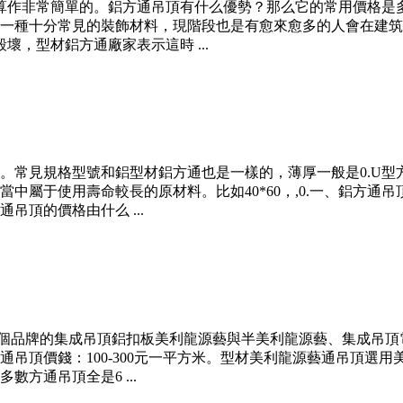
算作非常簡單的。鋁方通吊頂有什么優勢？那么它的常用價格是
一種十分常見的裝飾材料，現階段也是有愈來愈多的人會在建筑
，型材鋁方通廠家表示這時 ...
。常見規格型號和鋁型材鋁方通也是一樣的，薄厚一般是0.U
中屬于使用壽命較長的原材料。比如40*60，,0.一、鋁方通
頂的價格由什么 ...
”兩個品牌的集成吊頂鋁扣板美利龍源藝與半美利龍源藝、集成吊
吊頂價錢：100-300元一平方米。型材美利龍源藝通吊頂選
方通吊頂全是6 ...