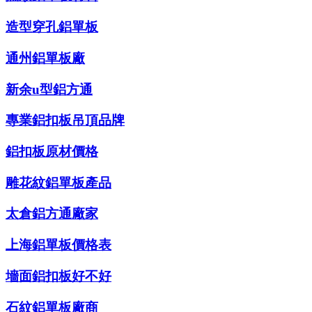
造型穿孔鋁單板
通州鋁單板廠
新余u型鋁方通
專業鋁扣板吊頂品牌
鋁扣板原材價格
雕花紋鋁單板產品
太倉鋁方通廠家
上海鋁單板價格表
墻面鋁扣板好不好
石紋鋁單板廠商