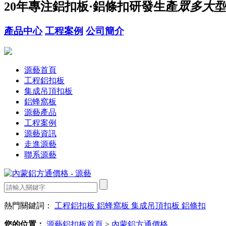
20年
專注鋁扣板·鋁條扣研發生產
眾多大型
產品中心
工程案例
公司簡介
源藝首頁
工程鋁扣板
集成吊頂扣板
鋁蜂窩板
源藝產品
工程案例
源藝資訊
走進源藝
聯系源藝
熱門關鍵詞：
工程鋁扣板
鋁蜂窩板
集成吊頂扣板
鋁條扣
您的位置：
源藝鋁扣板首頁
>
內蒙鋁方通價格