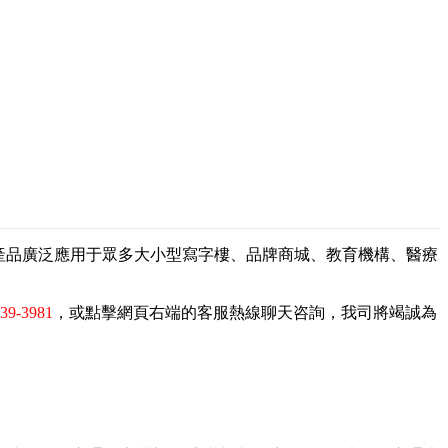
，產品廣泛應用于眾多大小型寫字樓、品牌商城、教育機構、醫療
839-3981
，或點擊網頁右端的客服熱線聊天咨詢，我司將竭誠為