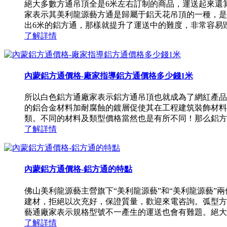
絕大多數方通吊頂全是6米左右訂制的商品，運送起來還
家表示其美利龍源藝方通是歸屬于鋁天花吊頂的一種，是
出6米的鋁方通，那樣就提升了運送中的難度，非常容易毀壞
了解詳情
內蒙鋁方通價格-廠家指導鋁方通價格多少錢1米
所以白色鋁方通廠家表示鋁方通吊頂也就成為了網紅產品
的鋁合金材料加耐腐蝕的鍍層促使其在工程建筑裝飾材料當
類。不同的材料及類型價格當然也是有所不同！那么鋁方通吊
了解詳情
內蒙鋁方通價格-鋁方通的特點
佛山美利龍源藝主營旗下“美利龍源藝”和“美利龍源藝
建材，拒絕以次充好，保證質量，歡迎來電咨詢。弧型方通
藝通廠家表示規格型號不一產生的運送也會有難題。絕大多數
了解詳情