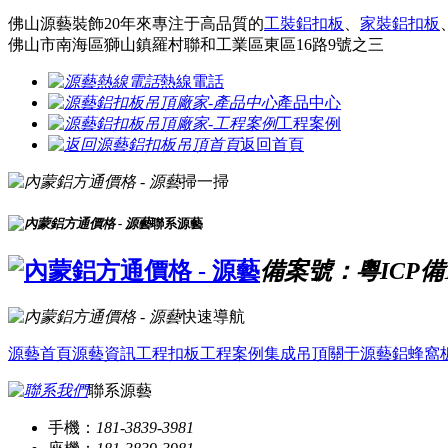
佛山源藝裝飾20年來專注于高品質的
工裝鋁扣板
、
家裝鋁扣板
佛山市南海區獅山鎮羅村聯和工業區東區16路9號之三
熱線電話
產品中心
工程案例
返回首頁
掃一掃
聯系源藝
備案號：粵ICP備16
快速導航
源藝首頁
源藝資訊
工程扣板
工程案例
集成吊頂
關于源藝
鋁蜂窩
聯系源藝
手機：
181-3839-3981