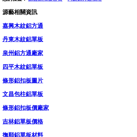
源藝相關資訊
嘉興木紋鋁方通
丹東木紋鋁單板
泉州鋁方通廠家
四平木紋鋁單板
條形鋁扣板圖片
文昌包柱鋁單板
條形鋁扣板價廠家
吉林鋁單板價格
撫順鋁單板材料