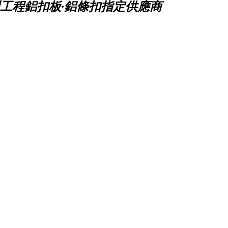
工程鋁扣板·鋁條扣指定供應商