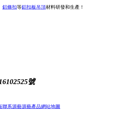
、
鋁條扣
等
鋁扣板吊頂
材料研發和生產！
102525號
板
聯系源藝
源藝產品
網站地圖