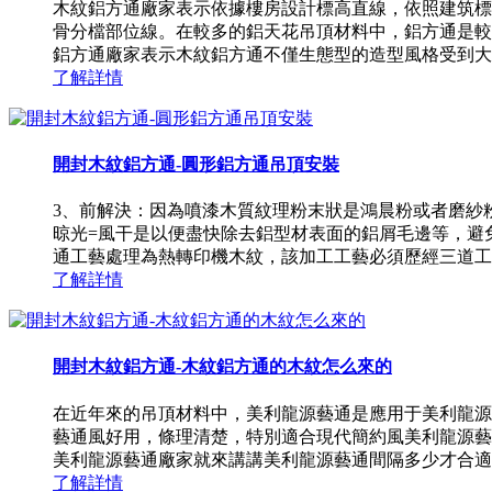
木紋鋁方通廠家表示依據樓房設計標高直線，依照建筑標
骨分檔部位線。在較多的鋁天花吊頂材料中，鋁方通是較
鋁方通廠家表示木紋鋁方通不僅生態型的造型風格受到大家
了解詳情
開封木紋鋁方通-圓形鋁方通吊頂安裝
3、前解決：因為噴漆木質紋理粉末狀是鴻晨粉或者磨紗粉末
晾光=風干是以便盡快除去鋁型材表面的鋁屑毛邊等，避
通工藝處理為熱轉印機木紋，該加工工藝必須歷經三道工藝流
了解詳情
開封木紋鋁方通-木紋鋁方通的木紋怎么來的
在近年來的吊頂材料中，美利龍源藝通是應用于美利龍源
藝通風好用，條理清楚，特別適合現代簡約風美利龍源藝
美利龍源藝通廠家就來講講美利龍源藝通間隔多少才合適
了解詳情