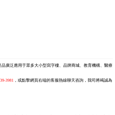
，產品廣泛應用于眾多大小型寫字樓、品牌商城、教育機構、醫療
839-3981
，或點擊網頁右端的客服熱線聊天咨詢，我司將竭誠為