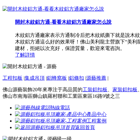
開封木紋鋁方通-看看木紋鋁方通廠家怎么說
木紋鋁方通廠家表示方通制冷后把木紋紙撕下就是說木紋
木紋鋁方通這么好的效果呀！佛山美利龍主營旗下“美利
建材，拒絕以次充好，保證質量，歡迎來電咨詢。
了解詳情
工程扣板
|
集成吊頂
|
鋁蜂窩板
|
鋁條扣
|
源藝推薦
|
佛山源藝裝飾20年來專注于高品質的
工裝鋁扣板
、
家裝鋁扣板
佛山市南海區獅山鎮羅村聯和工業區東區16路9號之三
熱線電話
產品中心
工程案例
返回首頁
掃一掃