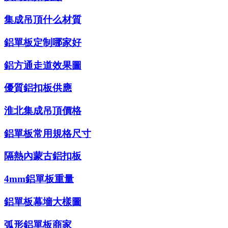
集成吊頂什么材質
鋁單板定制哪家好
鋁方通走道效果圖
優質鋁扣板供應
淮北集成吊頂價格
鋁單板常用規格尺寸
隔熱內蒙古鋁扣板
4mm鋁單板重量
鋁單板幕墻大樣圖
弧形鋁單板商家